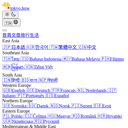
tokyo
.
how
🇹🇼
首頁
文章
旅行
生活
East Asia
🇯🇵
日本語
🇰🇷
한국어
🇹🇼
繁體中文
🇨🇳
中文
Southeast Asia
🇹🇭
ไทย
🇮🇩
Bahasa Indonesia
🇲🇾
Bahasa Melayu
🇵🇭
Filipino
🇲🇲
မြန်မာ
🇻🇳
Tiếng Việt
South Asia
🇮🇳
हिन्दी
🇧🇩
বাংলা
🇳🇵
नेपाली
Western Europe
🇬🇧
English
🇩🇪
Deutsch
🇫🇷
Français
🇳🇱
Nederlands
🇮🇹
Italiano
🇵🇹
Português
🇪🇸
Español
Northern Europe
🇸🇪
Svenska
🇩🇰
Dansk
🇳🇴
Norsk
🇫🇮
Suomi
🇪🇪
Eesti
Eastern Europe
🇵🇱
Polski
🇨🇿
Čeština
🇭🇺
Magyar
🇷🇴
Română
🇭🇷
Hrvatski
🇺🇦
Українська
🇷🇺
Русский
Mediterranean & Middle East