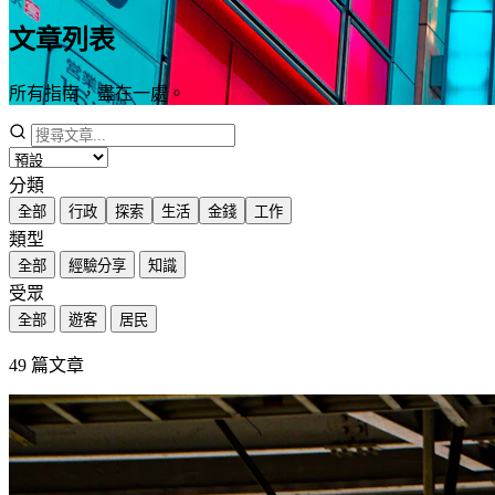
文章列表
所有指南，盡在一處。
分類
全部
行政
探索
生活
金錢
工作
類型
全部
經驗分享
知識
受眾
全部
遊客
居民
49
篇文章