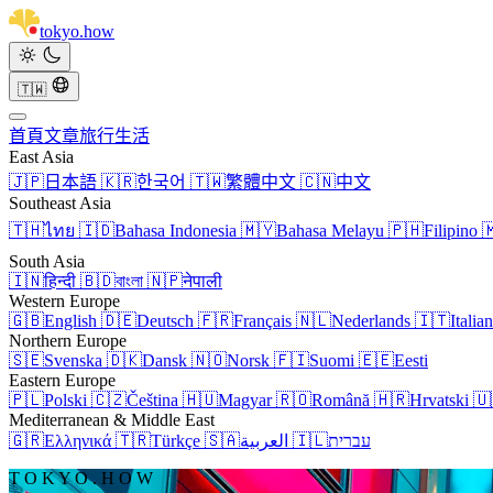
tokyo
.
how
🇹🇼
首頁
文章
旅行
生活
East Asia
🇯🇵
日本語
🇰🇷
한국어
🇹🇼
繁體中文
🇨🇳
中文
Southeast Asia
🇹🇭
ไทย
🇮🇩
Bahasa Indonesia
🇲🇾
Bahasa Melayu
🇵🇭
Filipino

South Asia
🇮🇳
हिन्दी
🇧🇩
বাংলা
🇳🇵
नेपाली
Western Europe
🇬🇧
English
🇩🇪
Deutsch
🇫🇷
Français
🇳🇱
Nederlands
🇮🇹
Italia
Northern Europe
🇸🇪
Svenska
🇩🇰
Dansk
🇳🇴
Norsk
🇫🇮
Suomi
🇪🇪
Eesti
Eastern Europe
🇵🇱
Polski
🇨🇿
Čeština
🇭🇺
Magyar
🇷🇴
Română
🇭🇷
Hrvatski
🇺
Mediterranean & Middle East
🇬🇷
Ελληνικά
🇹🇷
Türkçe
🇸🇦
العربية
🇮🇱
עברית
T O K Y O . H O W