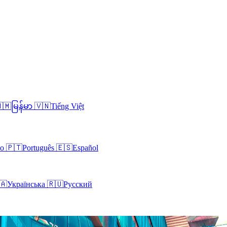
🇲
မြန်မာ
🇻🇳
Tiếng Việt
no
🇵🇹
Português
🇪🇸
Español
🇦
Українська
🇷🇺
Русский