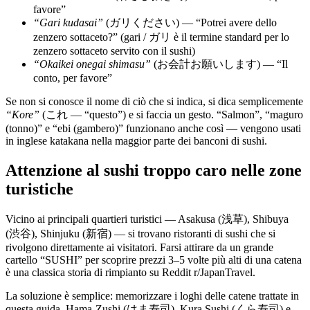
favore”
“Gari kudasai”
(ガリください) — “Potrei avere dello
zenzero sottaceto?” (gari / ガリ è il termine standard per lo
zenzero sottaceto servito con il sushi)
“Okaikei onegai shimasu”
(お会計お願いします) — “Il
conto, per favore”
Se non si conosce il nome di ciò che si indica, si dica semplicemente
“Kore”
(これ — “questo”) e si faccia un gesto. “Salmon”, “maguro
(tonno)” e “ebi (gambero)” funzionano anche così — vengono usati
in inglese katakana nella maggior parte dei banconi di sushi.
Attenzione al sushi troppo caro nelle zone
turistiche
Vicino ai principali quartieri turistici — Asakusa (浅草), Shibuya
(渋谷), Shinjuku (新宿) — si trovano ristoranti di sushi che si
rivolgono direttamente ai visitatori. Farsi attirare da un grande
cartello “SUSHI” per scoprire prezzi 3–5 volte più alti di una catena
è una classica storia di rimpianto su Reddit r/JapanTravel.
La soluzione è semplice: memorizzare i loghi delle catene trattate in
questa guida. Hama-Zushi (はま寿司), Kura Sushi (くら寿司) e