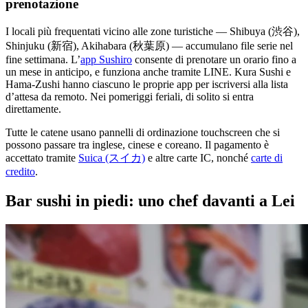
prenotazione
I locali più frequentati vicino alle zone turistiche — Shibuya (渋谷),
Shinjuku (新宿), Akihabara (秋葉原) — accumulano file serie nel
fine settimana. L’
app Sushiro
consente di prenotare un orario fino a
un mese in anticipo, e funziona anche tramite LINE. Kura Sushi e
Hama-Zushi hanno ciascuno le proprie app per iscriversi alla lista
d’attesa da remoto. Nei pomeriggi feriali, di solito si entra
direttamente.
Tutte le catene usano pannelli di ordinazione touchscreen che si
possono passare tra inglese, cinese e coreano. Il pagamento è
accettato tramite
Suica (スイカ)
e altre carte IC, nonché
carte di
credito
.
Bar sushi in piedi: uno chef davanti a Lei