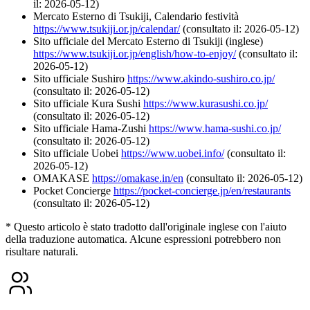
il: 2026-05-12)
Mercato Esterno di Tsukiji, Calendario festività
https://www.tsukiji.or.jp/calendar/
(consultato il: 2026-05-12)
Sito ufficiale del Mercato Esterno di Tsukiji (inglese)
https://www.tsukiji.or.jp/english/how-to-enjoy/
(consultato il:
2026-05-12)
Sito ufficiale Sushiro
https://www.akindo-sushiro.co.jp/
(consultato il: 2026-05-12)
Sito ufficiale Kura Sushi
https://www.kurasushi.co.jp/
(consultato il: 2026-05-12)
Sito ufficiale Hama-Zushi
https://www.hama-sushi.co.jp/
(consultato il: 2026-05-12)
Sito ufficiale Uobei
https://www.uobei.info/
(consultato il:
2026-05-12)
OMAKASE
https://omakase.in/en
(consultato il: 2026-05-12)
Pocket Concierge
https://pocket-concierge.jp/en/restaurants
(consultato il: 2026-05-12)
* Questo articolo è stato tradotto dall'originale inglese con l'aiuto
della traduzione automatica. Alcune espressioni potrebbero non
risultare naturali.