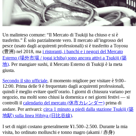
Un malinteso comune: “Il Mercato di Tsukiji ha chiuso e si è
trasferito.” È solo parzialmente vero. Il mercato all’ingrosso del
pesce (usato dagli acquirenti professionali) si è trasferito a Toyosu
(豊洲) nel 2018, ma
i ristoranti, i banchi e i negozi del Mercato
Esterno (場外市場 / jogai ichiba) sono ancora attivi a Tsukiji (築
地)
. Per mangiare sushi, il Mercato Esterno di Tsukiji è la meta
giusta.
Secondo il sito ufficiale
, il momento migliore per visitare è 9:00–
12:00. Prima delle 9 è frequentato dagli acquirenti professionali,
quindi è meglio evitare quell’orario. I giorni di chiusura variano per
negozio, ma molti sono chiusi la domenica e nei giorni festivi — si
controlli il
calendario del mercato (休市カレンダー)
prima di
andare. Per arrivarci:
circa 1 minuto a piedi dalla stazione Tsukiji (築
地駅) sulla linea Hibiya (日比谷線)
.
I set di nigiri costano generalmente ¥1.500–2.500. Durante la mia
visita, ho ordinato molluschi e tonno magro (akami / 赤身)