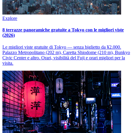
Explore
8 terrazze panoramiche gratuite a Tokyo con le migliori viste
(2026)
Le migliori viste gratuite di Tokyo — senza biglietto da ¥2.000.
Palazzo Metropolitano (202 m), Caretta Shiodome (210 m), Bunkyo
Civic Center e altro. Orari, visibilità del Fuji e orari migliori per la
visita.