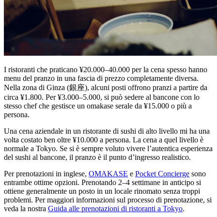
I ristoranti che praticano ¥20.000–40.000 per la cena spesso hanno
menu del pranzo in una fascia di prezzo completamente diversa.
Nella zona di Ginza (銀座), alcuni posti offrono pranzi a partire da
circa ¥1.800. Per ¥3.000–5.000, si può sedere al bancone con lo
stesso chef che gestisce un omakase serale da ¥15.000 o più a
persona.
Una cena aziendale in un ristorante di sushi di alto livello mi ha una
volta costato ben oltre ¥10.000 a persona. La cena a quel livello è
normale a Tokyo. Se si è sempre voluto vivere l’autentica esperienza
del sushi al bancone, il pranzo è il punto d’ingresso realistico.
Per prenotazioni in inglese,
OMAKASE
e
Pocket Concierge
sono
entrambe ottime opzioni. Prenotando 2–4 settimane in anticipo si
ottiene generalmente un posto in un locale rinomato senza troppi
problemi. Per maggiori informazioni sul processo di prenotazione, si
veda la nostra
Guida alle prenotazioni di ristoranti a Tokyo
.