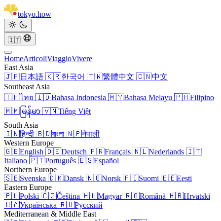
tokyo
.
how
🇮🇹
Home
Articoli
Viaggio
Vivere
East Asia
🇯🇵
日本語
🇰🇷
한국어
🇹🇼
繁體中文
🇨🇳
中文
Southeast Asia
🇹🇭
ไทย
🇮🇩
Bahasa Indonesia
🇲🇾
Bahasa Melayu
🇵🇭
Filipino
🇲🇲
မြန်မာ
🇻🇳
Tiếng Việt
South Asia
🇮🇳
हिन्दी
🇧🇩
বাংলা
🇳🇵
नेपाली
Western Europe
🇬🇧
English
🇩🇪
Deutsch
🇫🇷
Français
🇳🇱
Nederlands
🇮🇹
Italiano
🇵🇹
Português
🇪🇸
Español
Northern Europe
🇸🇪
Svenska
🇩🇰
Dansk
🇳🇴
Norsk
🇫🇮
Suomi
🇪🇪
Eesti
Eastern Europe
🇵🇱
Polski
🇨🇿
Čeština
🇭🇺
Magyar
🇷🇴
Română
🇭🇷
Hrvatski
🇺🇦
Українська
🇷🇺
Русский
Mediterranean & Middle East