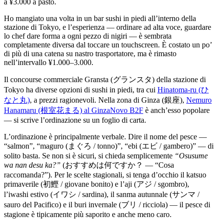
a ¥3.000 a pasto.
Ho mangiato una volta in un bar sushi in piedi all’interno della
stazione di Tokyo, e l’esperienza — ordinare ad alta voce, guardare
lo chef dare forma a ogni pezzo di nigiri — è sembrata
completamente diversa dal toccare un touchscreen. È costato un po’
di più di una catena su nastro trasportatore, ma è rimasto
nell’intervallo ¥1.000–3.000.
Il concourse commerciale Gransta (グランスタ) della stazione di
Tokyo ha diverse opzioni di sushi in piedi, tra cui
Hinatoma-ru (ひ
なと丸)
, a prezzi ragionevoli. Nella zona di Ginza (銀座),
Nemuro
Hanamaru (根室花まる) al GinzaNovo B2F
è anch’esso popolare
— si scrive l’ordinazione su un foglio di carta.
L’ordinazione è principalmente verbale. Dire il nome del pesce —
“salmon”, “maguro (まぐろ / tonno)”, “ebi (エビ / gambero)” — di
solito basta. Se non si è sicuri, si chieda semplicemente
“Osusume
wa nan desu ka?”
(おすすめは何ですか？ — “Cosa
raccomanda?”). Per le scelte stagionali, si tenga d’occhio il katsuo
primaverile (初鰹 / giovane bonito) e l’aji (アジ / sgombro),
l’iwashi estivo (イワシ / sardina), il sanma autunnale (サンマ /
sauro del Pacifico) e il buri invernale (ブリ / ricciola) — il pesce di
stagione è tipicamente più saporito e anche meno caro.