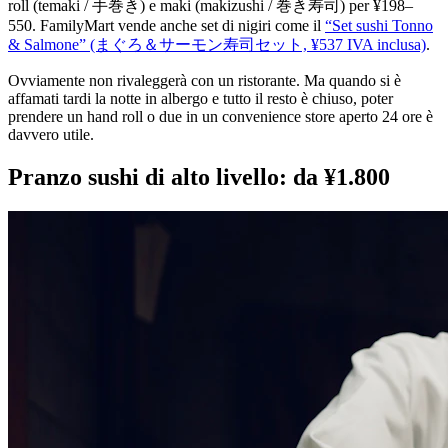
roll (temaki / 手巻き) e maki (makizushi / 巻き寿司) per ¥198–
550. FamilyMart vende anche set di nigiri come il
“Set sushi Tonno
& Salmone” (まぐろ＆サーモン寿司セット, ¥537 IVA inclusa)
.
Ovviamente non rivaleggerà con un ristorante. Ma quando si è
affamati tardi la notte in albergo e tutto il resto è chiuso, poter
prendere un hand roll o due in un convenience store aperto 24 ore è
davvero utile.
Pranzo sushi di alto livello: da ¥1.800