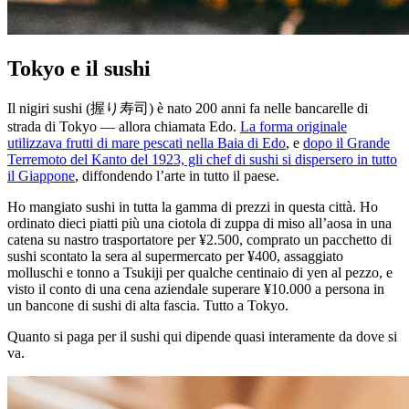
Tokyo e il sushi
Il nigiri sushi (握り寿司) è nato 200 anni fa nelle bancarelle di
strada di Tokyo — allora chiamata Edo.
La forma originale
utilizzava frutti di mare pescati nella Baia di Edo
, e
dopo il Grande
Terremoto del Kanto del 1923, gli chef di sushi si dispersero in tutto
il Giappone
, diffondendo l’arte in tutto il paese.
Ho mangiato sushi in tutta la gamma di prezzi in questa città. Ho
ordinato dieci piatti più una ciotola di zuppa di miso all’aosa in una
catena su nastro trasportatore per ¥2.500, comprato un pacchetto di
sushi scontato la sera al supermercato per ¥400, assaggiato
molluschi e tonno a Tsukiji per qualche centinaio di yen al pezzo, e
visto il conto di una cena aziendale superare ¥10.000 a persona in
un bancone di sushi di alta fascia. Tutto a Tokyo.
Quanto si paga per il sushi qui dipende quasi interamente da dove si
va.