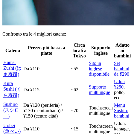
Confronto tra le 4 migliori catene:
Circa
Adatto
Prezzo più basso a
Supporto
Catena
locali a
ai
piatto
inglese
Tokyo
bambini
Hama-
Sito in
Set
Zushi (は
Da ¥110
~55
inglese
bambini
disponibile
da ¥290
ま寿司)
Udon
Kura
Supporto
¥250
,
Sushi (く
Da ¥115
~62
multilingue
pollo,
ら寿司)
ecc.
Sushiro
Da ¥120 (periferia) /
Menu
Touchscreen
(スシロ
¥130 (semi-urbano) /
~70
Sushiro
multilingue
¥150 (centro città)
bambini
ー)
Udon,
Uobei
Touchscreen
Da ¥110
~15
karaage,
(魚べい)
multilingue