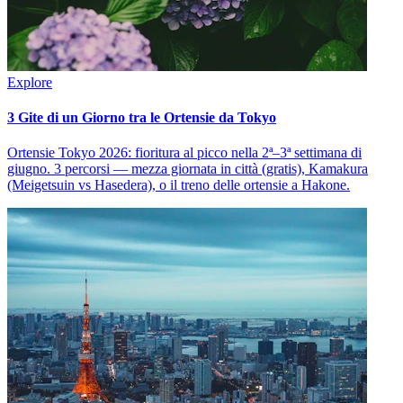
Explore
3 Gite di un Giorno tra le Ortensie da Tokyo
Ortensie Tokyo 2026: fioritura al picco nella 2ª–3ª settimana di
giugno. 3 percorsi — mezza giornata in città (gratis), Kamakura
(Meigetsuin vs Hasedera), o il treno delle ortensie a Hakone.