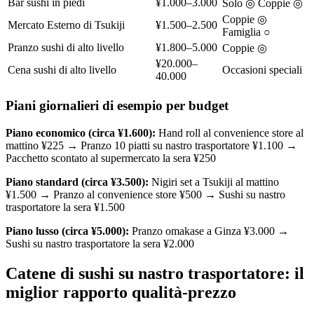
Bar sushi in piedi
¥1.000–3.000
Solo ◎ Coppie ◎
Coppie ◎
Mercato Esterno di Tsukiji
¥1.500–2.500
Famiglia ○
Pranzo sushi di alto livello
¥1.800–5.000
Coppie ◎
¥20.000–
Cena sushi di alto livello
Occasioni speciali
40.000
Piani giornalieri di esempio per budget
Piano economico (circa ¥1.600):
Hand roll al convenience store al
mattino ¥225 → Pranzo 10 piatti su nastro trasportatore ¥1.100 →
Pacchetto scontato al supermercato la sera ¥250
Piano standard (circa ¥3.500):
Nigiri set a Tsukiji al mattino
¥1.500 → Pranzo al convenience store ¥500 → Sushi su nastro
trasportatore la sera ¥1.500
Piano lusso (circa ¥5.000):
Pranzo omakase a Ginza ¥3.000 →
Sushi su nastro trasportatore la sera ¥2.000
Catene di sushi su nastro trasportatore: il
miglior rapporto qualità-prezzo