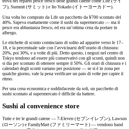
trova nel reparto pesce fresco delle grandi catene come Life (ライ
フ), Summit (サミット) e Ito Yokado (イトーヨーカドー).
Una volta ho comprato da Life un pacchetto da ¥700 scontato del
40%. Sapeva esattamente come il sushi da supermercato — ma il
pesce era abbastanza fresco, ed era un’ottima cena da portare in
albergo.
Le etichette di sconto cominciano di solito ad apparire verso le 17–
18, e la percentuale sale con l’avvicinarsi dell’orario di chiusura:
20%, poi 30%, e a volte di più. Detto questo, i negozi nel centro di
Tokyo tendono ad essere più conservativi con gli sconti, quindi non
si dia per scontato di ottenere sempre il 50%. Gli orari di chiusura e i
calendari degli sconti variano per posizione — se si è in zona per
qualche giorno, vale la pena verificare un paio di volte per capire il
ritmo.
Per una cena economica e soddisfacente da soli, un pacchetto di
sushi scontato al supermercato è difficile da battere.
Sushi al convenience store
Tutte e tre le grandi catene — 7-Eleven (セブンイレブン), Lawson
(ローソン) e FamilyMart (ファミリーマート) — vendono hand