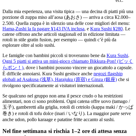
ecc.
Dalla mia esperienza, una visita tipica — una decina di piatti più una
porzione di zuppa miso all’aosa (あおさ) — arriva a circa ¥2.000–
2.500. Quella zuppa è in silenzio una delle cose migliori del menu:
Hama-Zushi la fa pagare ¥143 IVA inclusa
, e
Kura Sushi ¥280
. Le
catene offrono anche articoli stagionali ed in edizione limitata —
rotoli in stile gratin fusion, per esempio — quindi c’è più da
esplorare oltre al solo sushi.
Le famiglie con bambini piccoli si troveranno bene da
Kura Sushi
.
Ogni 5 piatti si attiva un mini-gioco chiamato Bikkura-Pon! (ビッく
らポン！)
, dove i bambini possono vincere un giocattolo a capsule.
È difficile annoiarsi. Kura Sushi gestisce anche
negozi flagship
globali ad Asakusa (浅草), Harajuku (原宿) e Ginza (銀座)
che si
rivolgono specificatamente ai visitatori internazionali.
Se qualcuno nel gruppo non ama il pesce crudo o ha restrizioni
alimentari, non ci sono problemi. Ogni catena offre uovo (tamago /
玉子), gamberetti alla griglia, rotoli di cetriolo (kappa maki / かっぱ
巻き) e rotoli di tofu dolce (inari / いなり). La maggior parte serve
anche udon, pollo karaage e patatine fritte accanto al sushi.
Nel fine settimana si rischia 1–2 ore di attesa senza