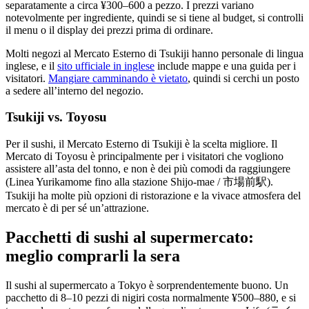
separatamente a circa ¥300–600 a pezzo. I prezzi variano
notevolmente per ingrediente, quindi se si tiene al budget, si controlli
il menu o il display dei prezzi prima di ordinare.
Molti negozi al Mercato Esterno di Tsukiji hanno personale di lingua
inglese, e il
sito ufficiale in inglese
include mappe e una guida per i
visitatori.
Mangiare camminando è vietato
, quindi si cerchi un posto
a sedere all’interno del negozio.
Tsukiji vs. Toyosu
Per il sushi, il Mercato Esterno di Tsukiji è la scelta migliore. Il
Mercato di Toyosu è principalmente per i visitatori che vogliono
assistere all’asta del tonno, e non è dei più comodi da raggiungere
(Linea Yurikamome fino alla stazione Shijo-mae / 市場前駅).
Tsukiji ha molte più opzioni di ristorazione e la vivace atmosfera del
mercato è di per sé un’attrazione.
Pacchetti di sushi al supermercato:
meglio comprarli la sera
Il sushi al supermercato a Tokyo è sorprendentemente buono. Un
pacchetto di 8–10 pezzi di nigiri costa normalmente ¥500–880, e si