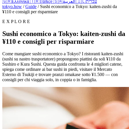
🇬🇷
Ελληνικά
🇹🇷
Türkçe
🇸🇦
العربية
🇮🇱
עברית
tokyo.how
/
Guide
/
Sushi economico a Tokyo: kaiten-zushi da
¥110 e consigli per risparmiare
E X P L O R E
Sushi economico a Tokyo: kaiten-zushi da
¥110 e consigli per risparmiare
Come mangiare sushi economico a Tokyo? I ristoranti kaiten-zushi
(sushi su nastro trasportatore) propongono piattini da soli ¥110 da
Sushiro e Kura Sushi. Questa guida confronta le 4 migliori catene,
spiega come ordinare ai bar sushi in piedi, visitare il Mercato
Esterno di Tsukiji e trovare pranzi omakase sotto ¥1.500 — con
consigli per chi viaggia solo, in coppia o in famiglia.