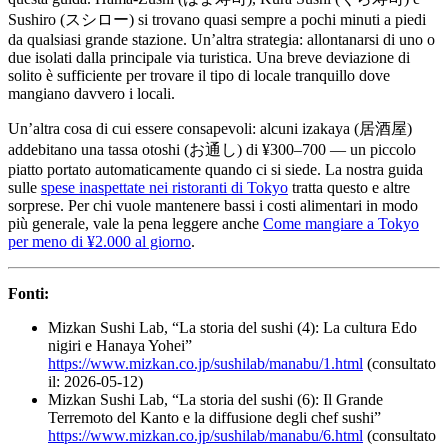
Sushiro (スシロー) si trovano quasi sempre a pochi minuti a piedi
da qualsiasi grande stazione. Un’altra strategia: allontanarsi di uno o
due isolati dalla principale via turistica. Una breve deviazione di
solito è sufficiente per trovare il tipo di locale tranquillo dove
mangiano davvero i locali.
Un’altra cosa di cui essere consapevoli: alcuni izakaya (居酒屋)
addebitano una tassa otoshi (お通し) di ¥300–700 — un piccolo
piatto portato automaticamente quando ci si siede. La nostra guida
sulle
spese inaspettate nei ristoranti di Tokyo
tratta questo e altre
sorprese. Per chi vuole mantenere bassi i costi alimentari in modo
più generale, vale la pena leggere anche
Come mangiare a Tokyo
per meno di ¥2.000 al giorno
.
Fonti:
Mizkan Sushi Lab, “La storia del sushi (4): La cultura Edo
nigiri e Hanaya Yohei”
https://www.mizkan.co.jp/sushilab/manabu/1.html
(consultato
il: 2026-05-12)
Mizkan Sushi Lab, “La storia del sushi (6): Il Grande
Terremoto del Kanto e la diffusione degli chef sushi”
https://www.mizkan.co.jp/sushilab/manabu/6.html
(consultato