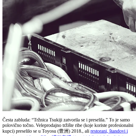
Česta zabluda: “Tržnica Tsukiji zatvorila se i preselila.” To je samo
polovično točno. Veleprodajno tržište ribe (koje koriste profesionalni
kupci) preselilo se u Toyosu (豊洲) 2018., ali
restorani, štandovi i