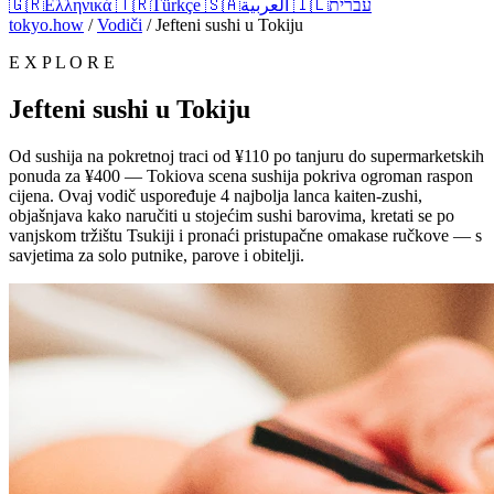
🇬🇷
Ελληνικά
🇹🇷
Türkçe
🇸🇦
العربية
🇮🇱
עברית
tokyo.how
/
Vodiči
/
Jefteni sushi u Tokiju
E X P L O R E
Jefteni sushi u Tokiju
Od sushija na pokretnoj traci od ¥110 po tanjuru do supermarketskih
ponuda za ¥400 — Tokiova scena sushija pokriva ogroman raspon
cijena. Ovaj vodič uspoređuje 4 najbolja lanca kaiten-zushi,
objašnjava kako naručiti u stojećim sushi barovima, kretati se po
vanjskom tržištu Tsukiji i pronaći pristupačne omakase ručkove — s
savjetima za solo putnike, parove i obitelji.