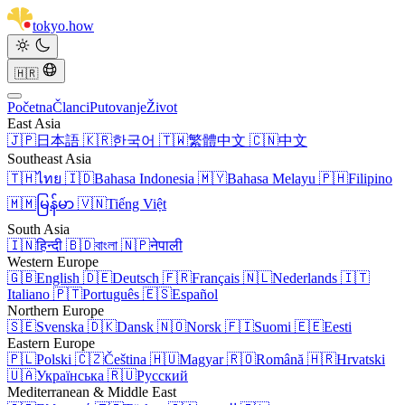
tokyo
.
how
🇭🇷
Početna
Članci
Putovanje
Život
East Asia
🇯🇵
日本語
🇰🇷
한국어
🇹🇼
繁體中文
🇨🇳
中文
Southeast Asia
🇹🇭
ไทย
🇮🇩
Bahasa Indonesia
🇲🇾
Bahasa Melayu
🇵🇭
Filipino
🇲🇲
မြန်မာ
🇻🇳
Tiếng Việt
South Asia
🇮🇳
हिन्दी
🇧🇩
বাংলা
🇳🇵
नेपाली
Western Europe
🇬🇧
English
🇩🇪
Deutsch
🇫🇷
Français
🇳🇱
Nederlands
🇮🇹
Italiano
🇵🇹
Português
🇪🇸
Español
Northern Europe
🇸🇪
Svenska
🇩🇰
Dansk
🇳🇴
Norsk
🇫🇮
Suomi
🇪🇪
Eesti
Eastern Europe
🇵🇱
Polski
🇨🇿
Čeština
🇭🇺
Magyar
🇷🇴
Română
🇭🇷
Hrvatski
🇺🇦
Українська
🇷🇺
Русский
Mediterranean & Middle East