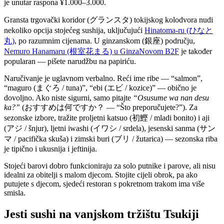
je unutar raspona ¥1.000–3.000.
Gransta trgovački koridor (グランスタ) tokijskog kolodvora nudi
nekoliko opcija stojećeg sushija, uključujući
Hinatoma-ru (ひなと
丸)
, po razumnim cijenama. U ginzanskom (銀座) području,
Nemuro Hanamaru (根室花まる) u GinzaNovom B2F
je također
popularan — pišete narudžbu na papiriću.
Naručivanje je uglavnom verbalno. Reći ime ribe — “salmon”,
“maguro (まぐろ / tuna)”, “ebi (エビ / kozice)” — obično je
dovoljno. Ako niste sigurni, samo pitajte
“Osusume wa nan desu
ka?”
(おすすめは何ですか？ — “Što preporučujete?”). Za
sezonske izbore, tražite proljetni katsuo (初鰹 / mladi bonito) i aji
(アジ / šnjur), ljetni iwashi (イワシ / srdela), jesenski sanma (サン
マ / pacifička skuša) i zimski buri (ブリ / žutarica) — sezonska riba
je tipično i ukusnija i jeftinija.
Stojeći barovi dobro funkcioniraju za solo putnike i parove, ali nisu
idealni za obitelji s malom djecom. Stojite cijeli obrok, pa ako
putujete s djecom, sjedeći restoran s pokretnom trakom ima više
smisla.
Jesti sushi na vanjskom tržištu Tsukiji