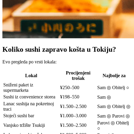
Koliko sushi zapravo košta u Tokiju?
Evo pregleda po vrsti lokala:
Procijenjeni
Lokal
Najbolje za
trošak
Sniženi paket iz
¥250–500
Sam ◎ Obitelj ○
supermarketa
Sushi iz convenience storea
¥198–550
Sam ◎
Lanac sushija na pokretnoj
¥1.500–2.500
Sam ◎ Obitelj ◎
traci
Stojeći sushi bar
¥1.000–3.000
Sam ◎ Parovi ◎
Parovi ◎ Obitelj
Vanjsko tržište Tsukiji
¥1.500–2.500
○