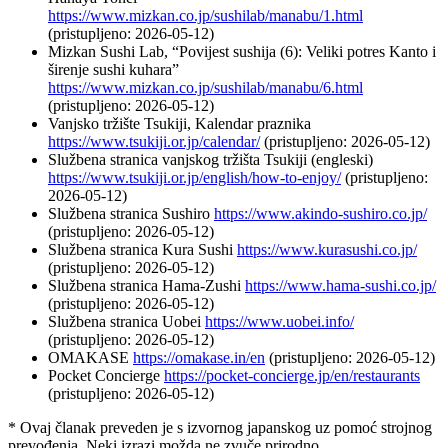
https://www.mizkan.co.jp/sushilab/manabu/1.html
(pristupljeno: 2026-05-12)
Mizkan Sushi Lab, “Povijest sushija (6): Veliki potres Kanto i
širenje sushi kuhara”
https://www.mizkan.co.jp/sushilab/manabu/6.html
(pristupljeno: 2026-05-12)
Vanjsko tržište Tsukiji, Kalendar praznika
https://www.tsukiji.or.jp/calendar/
(pristupljeno: 2026-05-12)
Službena stranica vanjskog tržišta Tsukiji (engleski)
https://www.tsukiji.or.jp/english/how-to-enjoy/
(pristupljeno:
2026-05-12)
Službena stranica Sushiro
https://www.akindo-sushiro.co.jp/
(pristupljeno: 2026-05-12)
Službena stranica Kura Sushi
https://www.kurasushi.co.jp/
(pristupljeno: 2026-05-12)
Službena stranica Hama-Zushi
https://www.hama-sushi.co.jp/
(pristupljeno: 2026-05-12)
Službena stranica Uobei
https://www.uobei.info/
(pristupljeno: 2026-05-12)
OMAKASE
https://omakase.in/en
(pristupljeno: 2026-05-12)
Pocket Concierge
https://pocket-concierge.jp/en/restaurants
(pristupljeno: 2026-05-12)
* Ovaj članak preveden je s izvornog japanskog uz pomoć strojnog
prevođenja. Neki izrazi možda ne zvuče prirodno.