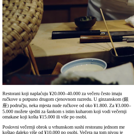
Restorani koji naplaćuju ¥20.000–40.000 za večeru često imaju
ručkove u potpuno drugom cjenovnom razredu. U ginzanskom (銀
座) području, neka mjesta nude ručkove od oko ¥1.800. Za ¥3.000–
5.000 možete sjediti za šankom s istim kuharom koji vodi večernji
omakase koji košta ¥15.000 ili više po osobi.
Poslovni večernji obrok u vrhunskom sushi restoranu jednom me
koštao daleko više od ¥10.000 po osobi. Večera na tom nivou je