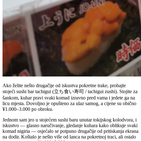
Ako želite nešto drugačije od iskustva pokretne trake, probajte
stojeći sushi bar tachigui (立ち食い寿司 / tachigui zushi). Stojite za
šankom, kuhar pravi svaki komad izravno pred vama i jedete ga na
licu mjesta. Dovoljno je opušteno za ulaz samog, a cijene su obično
¥1.000–3.000 po obroku.
Jednom sam jeo u stojećem sushi baru unutar tokijskog kolodvora, i
iskustvo — glasno naručivanje, gledanje kuhara kako oblikuje svaki
komad nigiria — osjećalo se potpuno drugačije od pritiskanja ekrana
na dodir. Koštalo je nešto više od lanca na pokretnoj traci, ali ostalo