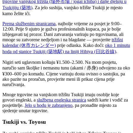
trgovine vanjskog tržišta (場外市場 / jogai ichiba) i dalje djeluju u
Tsukijiju (築地)
. Za jelo sushija, vanjsko tržište Tsukiji je mjesto
kamo želite ići.
Prema službenim stranicama
, najbolje vrijeme za posjet je 9:00–
12:00. Prije 9 ujutro je gužva profesionalnih kupaca, pa je bolje
izbjegavati taj prozor. Dani zatvaranja variraju po trgovinama, ali
mnoge su zatvorene nedjeljom i na blagdane — provjerite
tržišni
kalendar (休市カレンダー)
prije odlaska. Kako doći:
oko 1 minutu
hoda od stanice Tsukiji (築地駅) na liniji Hibiya (日比谷線)
.
Nigiri seti uglavnom koštaju ¥1.500–2.500. Na mom posjetu,
naručio sam školjke i nemasnu tunu (akami / 赤身) odvojeno za oko
¥300–600 po komadu. Cijene variraju dosta ovisno o sastojku, pa
ako pazite na proračun, provjerite meni ili prikaz cijena prije
naručivanja.
Mnoge trgovine na vanjskom tržištu Tsukiji imaju osoblje koje
govori engleski, a
službena engleska stranica
sadrži karte i vodič za
posjetitelje.
Jelo u hodu je zabranjeno
, pa pronađite mjesto za
sjedenje unutar trgovine.
Tsukiji vs. Toyosu