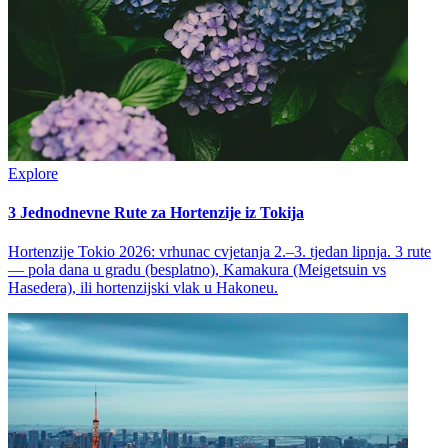
Explore
3 Jednodnevne Rute za Hortenzije iz Tokija
Hortenzije Tokio 2026: vrhunac cvjetanja 2.–3. tjedan lipnja. 3 rute
— pola dana u gradu (besplatno), Kamakura (Meigetsuin vs
Hasedera), ili hortenzijski vlak u Hakoneu.