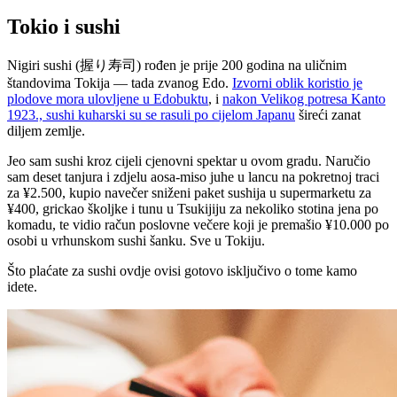
Tokio i sushi
Nigiri sushi (握り寿司) rođen je prije 200 godina na uličnim
štandovima Tokija — tada zvanog Edo.
Izvorni oblik koristio je
plodove mora ulovljene u Edobuktu
, i
nakon Velikog potresa Kanto
1923., sushi kuharski su se rasuli po cijelom Japanu
šireći zanat
diljem zemlje.
Jeo sam sushi kroz cijeli cjenovni spektar u ovom gradu. Naručio
sam deset tanjura i zdjelu aosa-miso juhe u lancu na pokretnoj traci
za ¥2.500, kupio navečer sniženi paket sushija u supermarketu za
¥400, grickao školjke i tunu u Tsukijiju za nekoliko stotina jena po
komadu, te vidio račun poslovne večere koji je premašio ¥10.000 po
osobi u vrhunskom sushi šanku. Sve u Tokiju.
Što plaćate za sushi ovdje ovisi gotovo isključivo o tome kamo
idete.