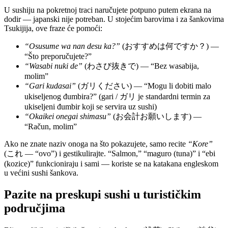
U sushiju na pokretnoj traci naručujete potpuno putem ekrana na
dodir — japanski nije potreban. U stojećim barovima i za šankovima
Tsukijija, ove fraze će pomoći:
“Osusume wa nan desu ka?”
(おすすめは何ですか？) —
“Što preporučujete?”
“Wasabi nuki de”
(わさび抜きで) — “Bez wasabija,
molim”
“Gari kudasai”
(ガリください) — “Mogu li dobiti malo
ukiseljenog đumbira?” (gari / ガリ je standardni termin za
ukiseljeni đumbir koji se servira uz sushi)
“Okaikei onegai shimasu”
(お会計お願いします) —
“Račun, molim”
Ako ne znate naziv onoga na što pokazujete, samo recite
“Kore”
(これ — “ovo”) i gestikulirajte. “Salmon,” “maguro (tuna)” i “ebi
(kozice)” funkcioniraju i sami — koriste se na katakana engleskom
u većini sushi šankova.
Pazite na preskupi sushi u turističkim
područjima