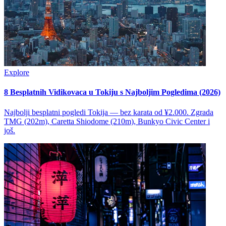
Explore
8 Besplatnih Vidikovaca u Tokiju s Najboljim Pogledima (2026)
Najbolji besplatni pogledi Tokija — bez karata od ¥2.000. Zgrada
TMG (202m), Caretta Shiodome (210m), Bunkyo Civic Center i
još.