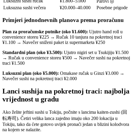
Luksuzni sushi ručak
¥1.800–5.000
Parovi ◎
Luksuzna sushi večera
¥20.000–40.000
Posebne prigode
Primjeri jednodnevnih planova prema proračunu
Plan za proračunske putnike (oko ¥1.600):
Ujutro hand roll u
convenience storeu ¥225 → Ručak 10 tanjura na pokretnoj traci
¥1.100 → Navečer sniženi paket iz supermarketa ¥250
Standardni plan (oko ¥3.500):
Ujutro nigiri set u Tsukijiju ¥1.500
→ Ručak u convenience storeu ¥500 → Navečer sushi na pokretnoj
traci ¥1.500
Luksuzni plan (oko ¥5.000):
Omakase ručak u Ginzi ¥3.000 →
Navečer sushi na pokretnoj traci ¥2.000
Lanci sushija na pokretnoj traci: najbolja
vrijednost u gradu
Ako želite jeftini sushi u Tokiju, počnite s lancima kaiten-zushi (回
転寿司). Četiri velika lanca zajedno imaju oko 200 lokacija u
Tokiju, tako da ćete gotovo uvijek pronaći jedan u blizini kolodvora
na kojem se nalazite.