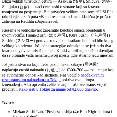
Blizu velikih turističkih četvrti — Asakusa (浅草), Shibuya (渋谷),
Shinjuku (新宿) — naći ćete sushi restorane koji su izravno
usmjereni na posjetitelje. Biti privučen velikim natpisom “SUSHI” i
otkriti cijene 3–5 puta više od restorana u lancu, klasična je priča o
žaljenju na Redditu r/JapanTravel.
Rješenje je jednostavno: zapamtite logotipe lanaca obrađenih u
ovom vodiču. Hama-Zushi (はま寿司), Kura Sushi (くら寿司) i
Sushiro (スシロー) gotovo su uvijek u kratkom hodu od bilo kojeg
velikog kolodvora. Još jedna strategija: odmaknite se jedan do dva
kvarta od glavne turističke ulice. Kratki zaobilaz je obično dovoljan
da se pronađe vrsta nenametljivog mjesta gdje stvarno jedu mještani.
Još jedna stvar na koju treba paziti: neke izakaye (居酒屋)
naplaćuju otoshi naknadu (お通し) od ¥300–700 — mali tanjur koji
se automatski donosi kad sjednete. Naš vodič o
neočekivanim
restaurantskim naknadama u Tokiju
pokriva ovo i druga
iznenađenja. Ako općenito želite smanjiti troškove hrane, vrijedi
pročitati i
Kako jesti u Tokiju za manje od ¥2.000 dnevno
.
Izvori:
Mizkan Sushi Lab, “Povijest sushija (4): Edo Nigiri kultura i
Hanaya Yohei”