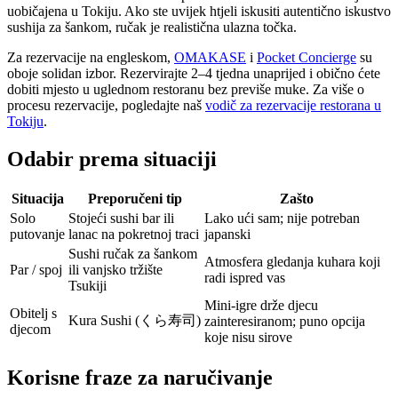
uobičajena u Tokiju. Ako ste uvijek htjeli iskusiti autentično iskustvo
sushija za šankom, ručak je realistična ulazna točka.
Za rezervacije na engleskom,
OMAKASE
i
Pocket Concierge
su
oboje solidan izbor. Rezervirajte 2–4 tjedna unaprijed i obično ćete
dobiti mjesto u uglednom restoranu bez previše muke. Za više o
procesu rezervacije, pogledajte naš
vodič za rezervacije restorana u
Tokiju
.
Odabir prema situaciji
Situacija
Preporučeni tip
Zašto
Solo
Stojeći sushi bar ili
Lako ući sam; nije potreban
putovanje
lanac na pokretnoj traci
japanski
Sushi ručak za šankom
Atmosfera gledanja kuhara koji
Par / spoj
ili vanjsko tržište
radi ispred vas
Tsukiji
Mini-igre drže djecu
Obitelj s
Kura Sushi (くら寿司)
zainteresiranom; puno opcija
djecom
koje nisu sirove
Korisne fraze za naručivanje