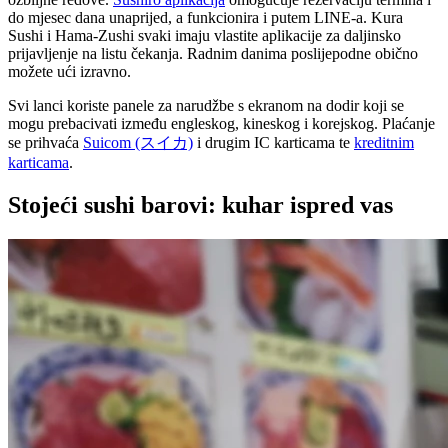
do mjesec dana unaprijed, a funkcionira i putem LINE-a. Kura
Sushi i Hama-Zushi svaki imaju vlastite aplikacije za daljinsko
prijavljenje na listu čekanja. Radnim danima poslijepodne obično
možete ući izravno.
Svi lanci koriste panele za narudžbe s ekranom na dodir koji se
mogu prebacivati između engleskog, kineskog i korejskog. Plaćanje
se prihvaća
Suicom (スイカ)
i drugim IC karticama te
kreditnim
karticama
.
Stojeći sushi barovi: kuhar ispred vas