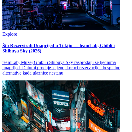
Explore
Što Rezervirati Unaprijed u Tokiju — teamLab, Ghibli i
Shibuya Sky (2026)
teamLab, Muzej Ghibli i Shibuya Sky rasprodaju se tjednima
unaprijed. Datumi prodaje, cijene, koraci rezervacije i besplatne
alternative kada ulaznice nestanu.