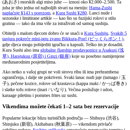
(あおさ) morskih algi miso juhe — iznosi oko ¥2.000–2.500. Ta
juha je tiho jedna od najboljih stvari na meniju:
Hama-Zushi
naplaćuje ¥143 s porezom
, a
Kura Sushi ¥280
. Lanci nude i
sezonske i limitirane artikle — kao što su fuzijski rolovi u stilu
gratina — tako da ima više za istraživati od samog sushija.
Obitelji s malom djecom dobro će se snaći u
Kura Sushiju
.
Svakih 5
tanjura pokreće mini-igru zvanu Bikkura-Pon! (ビッくらポン！)
,
gdje djeca mogu pobijediti igračku u kapsuli. Teško im je dosaditi.
Kura Sushi also ima
globalne flagship prodavaonice u Asakusi (浅
草), Harajukuu (原宿) i Ginzi (銀座)
koje su posebno namijenjene
međunarodnim posjetiteljima.
Ako netko u vašoj grupi ne voli sirovu ribu ili ima prehrambena
ograničenja, i dalje ste pokriveni. Svaki lanac nudi jaje (tamago / 玉
子), pečene kozice, rolove od krastavca (kappa maki / かっぱ巻き)
i slatke tofu rolove (inari / いなり). Većina poslužuje i udon,
karaage piletinu i pommes frites uz sushi.
Vikendima možete čekati 1–2 sata bez rezervacije
Popularne lokacije blizu turističkih područja — Shibuya (渋谷),
Shinjuku (新宿), Akihabara (秋葉原) — vikendom privlače
ozbiljne redove.
Sushiro aplikacija
omogućuje rezervaciju termina i