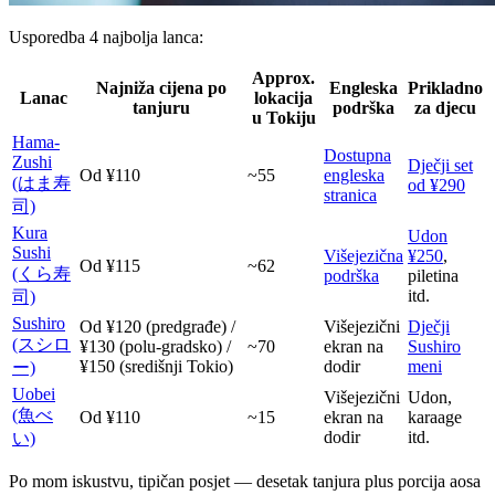
Usporedba 4 najbolja lanca:
Approx.
Najniža cijena po
Engleska
Prikladno
Lanac
lokacija
tanjuru
podrška
za djecu
u Tokiju
Hama-
Dostupna
Zushi
Dječji set
Od ¥110
~55
engleska
(はま寿
od ¥290
stranica
司)
Kura
Udon
Sushi
Višejezična
¥250
,
Od ¥115
~62
(くら寿
podrška
piletina
itd.
司)
Sushiro
Od ¥120 (predgrađe) /
Višejezični
Dječji
(スシロ
¥130 (polu-gradsko) /
~70
ekran na
Sushiro
¥150 (središnji Tokio)
dodir
meni
ー)
Uobei
Višejezični
Udon,
(魚べ
Od ¥110
~15
ekran na
karaage
dodir
itd.
い)
Po mom iskustvu, tipičan posjet — desetak tanjura plus porcija aosa