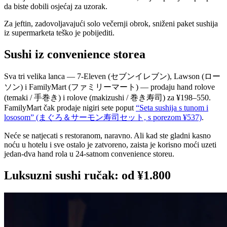
da biste dobili osjećaj za uzorak.
Za jeftin, zadovoljavajući solo večernji obrok, sniženi paket sushija
iz supermarketa teško je pobijediti.
Sushi iz convenience storea
Sva tri velika lanca — 7-Eleven (セブンイレブン), Lawson (ロー
ソン) i FamilyMart (ファミリーマート) — prodaju hand rolove
(temaki / 手巻き) i rolove (makizushi / 巻き寿司) za ¥198–550.
FamilyMart čak prodaje nigiri sete poput
“Seta sushija s tunom i
lososom” (まぐろ＆サーモン寿司セット, s porezom ¥537)
.
Neće se natjecati s restoranom, naravno. Ali kad ste gladni kasno
noću u hotelu i sve ostalo je zatvoreno, zaista je korisno moći uzeti
jedan-dva hand rola u 24-satnom convenience storeu.
Luksuzni sushi ručak: od ¥1.800