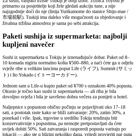
Za sushi, vanjsko tržište Tsukiji je bolji izbor. Tržnica Toyosu je
primarno za posjetitelje koji žele gledati aukciju tune, a nije
najzgodnije doći do nje (linija Yurikamome do stanice Shijo-mae /
市場前駅). Tsukiji ima daleko više mogućnosti za objedovanje i
živahna tržišna atmosfera je sama po sebi atrakcija.
Paketi sushija iz supermarketa: najbolji
kupljeni navečer
Sushi iz supermarketa u Tokiju je iznenađujuće dobar. Paket od 8–
10 komada nigiria normalno košta ¥500–880, a naći ćete ga u odjelu
svježe ribe u velikim lancima poput Life (ライフ), Summit (サミッ
ト) i Ito Yokado (イトーヨーカドー).
Jednom sam u Life-u kupio paket od ¥700 s oznakom 40% popusta.
Okusio je točno kao sushi iz supermarketa — ali riba je bila
dovoljno svježa i bila je savršeno dobra večera za ponijeti u hotel.
Naljepnice s popustom obično počinju se pojavljivati oko 17–18
sati, a postotak raste kako se bliži zatvaranje: 20%, zatim 30%, a
ponekad i više. Ipak, trgovine u središtu Tokija tendiraju biti
konzervativnije s popustima, pa nemojte pretpostavljati da ćete
uvijek dobiti 50%. Sati zatvaranja i rasporedi popusta variraju po
lokaciji — ako ste u blizini nekoliko dana, vrijedi provjeriti par puta