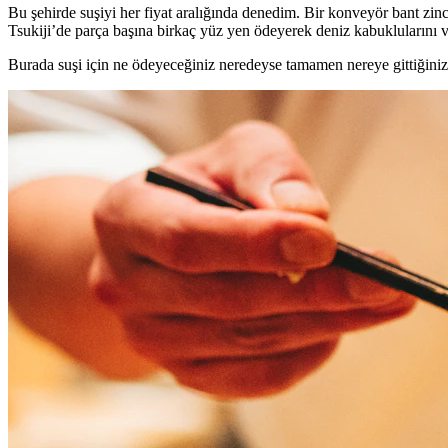
Bu şehirde suşiyi her fiyat aralığında denedim. Bir konveyör bant zin
Tsukiji’de parça başına birkaç yüz yen ödeyerek deniz kabuklularını v
Burada suşi için ne ödeyeceğiniz neredeyse tamamen nereye gittiğinize