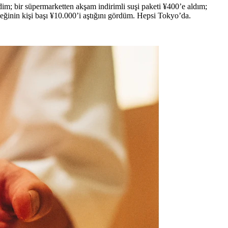
dim; bir süpermarketten akşam indirimli suşi paketi ¥400’e aldım;
meğinin kişi başı ¥10.000’i aştığını gördüm. Hepsi Tokyo’da.