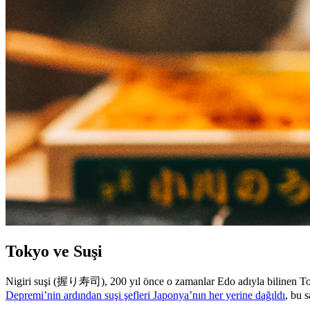
Tokyo ve Suşi
Nigiri suşi (握り寿司), 200 yıl önce o zamanlar Edo adıyla bilinen T
Depremi’nin ardından suşi şefleri Japonya’nın her yerine dağıldı
, bu 