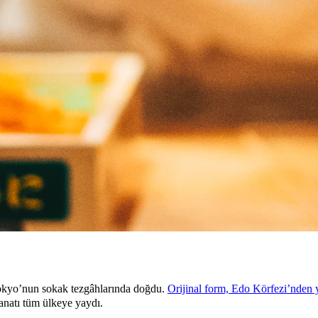
okyo’nun sokak tezgâhlarında doğdu.
Orijinal form, Edo Körfezi’nden 
sanatı tüm ülkeye yaydı.