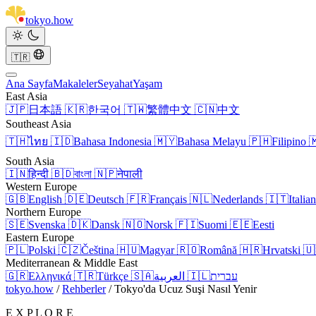
tokyo
.
how
🇹🇷
Ana Sayfa
Makaleler
Seyahat
Yaşam
East Asia
🇯🇵
日本語
🇰🇷
한국어
🇹🇼
繁體中文
🇨🇳
中文
Southeast Asia
🇹🇭
ไทย
🇮🇩
Bahasa Indonesia
🇲🇾
Bahasa Melayu
🇵🇭
Filipino

South Asia
🇮🇳
हिन्दी
🇧🇩
বাংলা
🇳🇵
नेपाली
Western Europe
🇬🇧
English
🇩🇪
Deutsch
🇫🇷
Français
🇳🇱
Nederlands
🇮🇹
Italia
Northern Europe
🇸🇪
Svenska
🇩🇰
Dansk
🇳🇴
Norsk
🇫🇮
Suomi
🇪🇪
Eesti
Eastern Europe
🇵🇱
Polski
🇨🇿
Čeština
🇭🇺
Magyar
🇷🇴
Română
🇭🇷
Hrvatski
🇺
Mediterranean & Middle East
🇬🇷
Ελληνικά
🇹🇷
Türkçe
🇸🇦
العربية
🇮🇱
עברית
tokyo.how
/
Rehberler
/
Tokyo'da Ucuz Suşi Nasıl Yenir
E X P L O R E