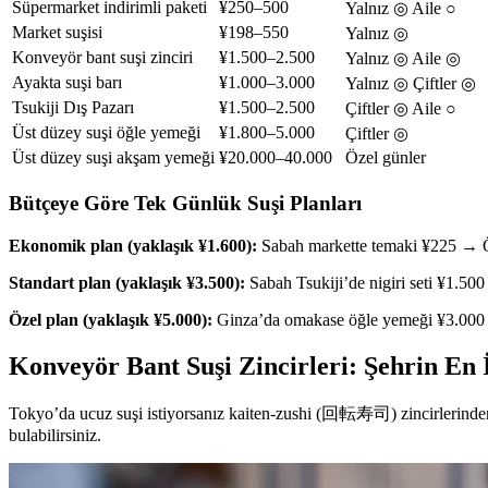
Süpermarket indirimli paketi
¥250–500
Yalnız ◎ Aile ○
Market suşisi
¥198–550
Yalnız ◎
Konveyör bant suşi zinciri
¥1.500–2.500
Yalnız ◎ Aile ◎
Ayakta suşi barı
¥1.000–3.000
Yalnız ◎ Çiftler ◎
Tsukiji Dış Pazarı
¥1.500–2.500
Çiftler ◎ Aile ○
Üst düzey suşi öğle yemeği
¥1.800–5.000
Çiftler ◎
Üst düzey suşi akşam yemeği
¥20.000–40.000
Özel günler
Bütçeye Göre Tek Günlük Suşi Planları
Ekonomik plan (yaklaşık ¥1.600):
Sabah markette temaki ¥225 → Ö
Standart plan (yaklaşık ¥3.500):
Sabah Tsukiji’de nigiri seti ¥1.5
Özel plan (yaklaşık ¥5.000):
Ginza’da omakase öğle yemeği ¥3.000
Konveyör Bant Suşi Zincirleri: Şehrin En 
Tokyo’da ucuz suşi istiyorsanız kaiten-zushi (回転寿司) zincirlerinden 
bulabilirsiniz.