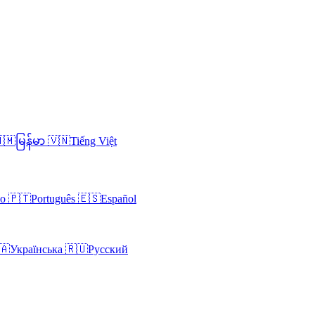
🇲
မြန်မာ
🇻🇳
Tiếng Việt
no
🇵🇹
Português
🇪🇸
Español
🇦
Українська
🇷🇺
Русский