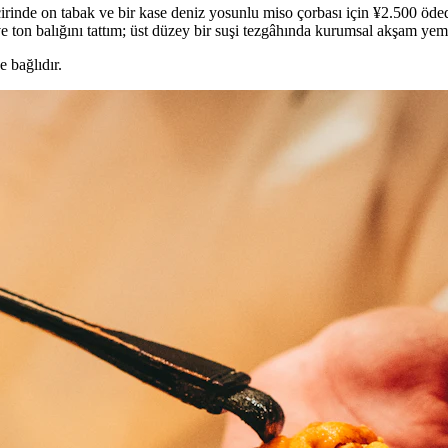
cirinde on tabak ve bir kase deniz yosunlu miso çorbası için ¥2.500 öde
e ton balığını tattım; üst düzey bir suşi tezgâhında kurumsal akşam ye
 bağlıdır.