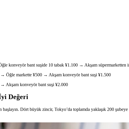
ğle konveyör bant suşide 10 tabak ¥1.100 → Akşam süpermarketten in
00 → Öğle markette ¥500 → Akşam konveyör bant suşi ¥1.500
 → Akşam konveyör bant suşi ¥2.000
İyi Değeri
başlayın. Dört büyük zincir, Tokyo’da toplamda yaklaşık 200 şubeye sa