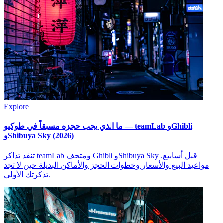
Explore
ما الذي يجب حجزه مسبقاً في طوكيو — teamLab وGhibli
وShibuya Sky (2026)
تنفد تذاكر teamLab ومتحف Ghibli وShibuya Sky قبل أسابيع.
مواعيد البيع والأسعار وخطوات الحجز والأماكن البديلة حين لا تجد
تذكرتك الأولى.