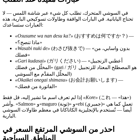
في السوشي المتحرك، تطلب كل شيء عبر شاشة اللمس — لا
تحتاج اليابانية. في البارات الواقفة وطاولات تسوكيجي البارية، هذه
العبارات ستساعدك:
«Osusume wa nan desu ka?»
(おすすめは何ですか？) —
«ماذا تنصح؟»
(わさび抜きで) — «بدون واسابي، من
«Wasabi nuki de»
فضلك»
(ガリください) — «أعطني الزنجبيل
«Gari kudasai»
المخلّل من فضلك» (gari / ガリ هو المصطلح المعتاد للزنجبيل
المخلّل المقدَّم مع السوشي)
«Okaikei onegai shimasu»
(お会計お願いします) —
«الفاتورة من فضلك»
(これ — «هذا»)
«Kore»
إذا لم تعرف اسم ما تشير إليه، قل فقط
وأشر. «Salmon» و«maguro (تونة)» و«ebi (جمبري)» تعمل كما هي
أيضاً — تُستخدم بالإنجليزية الكاتاكانا في معظم طاولات السوشي
البارية.
احذر من السوشي المرتفع السعر في
المناطق السياحية