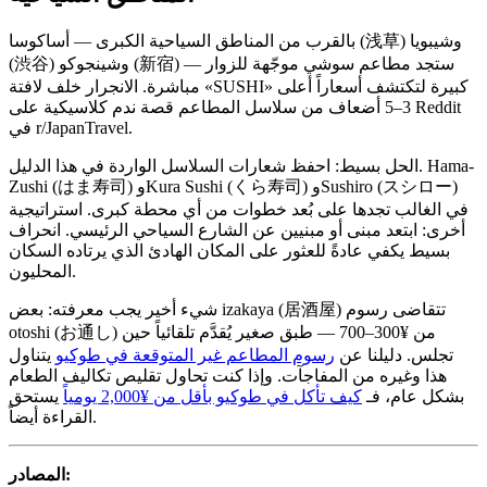
بالقرب من المناطق السياحية الكبرى — أساكوسا (浅草) وشيبويا
(渋谷) وشينجوكو (新宿) — ستجد مطاعم سوشي موجّهة للزوار
مباشرة. الانجرار خلف لافتة «SUSHI» كبيرة لتكتشف أسعاراً أعلى
3–5 أضعاف من سلاسل المطاعم قصة ندم كلاسيكية على Reddit
في r/JapanTravel.
الحل بسيط: احفظ شعارات السلاسل الواردة في هذا الدليل. Hama-
Zushi (はま寿司) وKura Sushi (くら寿司) وSushiro (スシロー)
في الغالب تجدها على بُعد خطوات من أي محطة كبرى. استراتيجية
أخرى: ابتعد مبنى أو مبنيين عن الشارع السياحي الرئيسي. انحراف
بسيط يكفي عادةً للعثور على المكان الهادئ الذي يرتاده السكان
المحليون.
شيء أخير يجب معرفته: بعض izakaya (居酒屋) تتقاضى رسوم
otoshi (お通し) من ¥300–700 — طبق صغير يُقدَّم تلقائياً حين
تجلس. دليلنا عن
رسوم المطاعم غير المتوقعة في طوكيو
يتناول
هذا وغيره من المفاجآت. وإذا كنت تحاول تقليص تكاليف الطعام
بشكل عام، فـ
كيف تأكل في طوكيو بأقل من ¥2,000 يومياً
يستحق
القراءة أيضاً.
المصادر: