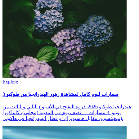
Explore
3 مسارات ليوم كامل لمشاهدة زهور الهيدرانجيا من طوكيو
هيدرانجيا طوكيو 2026: ذروة التفتح في الأسبوع الثاني والثالث من
يونيو. 3 مسارات — نصف يوم في المدينة (مجاني)، كاماكورا
(ميغيتسوين مقابل هاسيديرا)، أو قطار الهيدرانجيا في هاكوني.