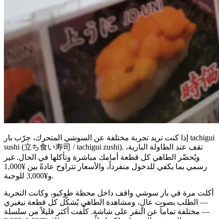
إذا كنت تريد تجربة مختلفة عن السوشي المتحرك، جرّب بار tachigui
sushi (立ち食い寿司 / tachigui zushi). تقف عند الطاولة البارية،
ويُحضّر الطاهي كل قطعة أمامك مباشرة وتأكلها في الحال. غير
رسمي بما يكفي للدخول منفرداً، والأسعار تتراوح عادةً بين ¥1,000
و¥3,000 للوجبة.
أكلت مرة في بار سوشي واقف داخل محطة طوكيو، وكانت التجربة
— الطلب بصوت عالٍ، ومشاهدة الطاهي يُشكّل كل قطعة نيغيري
— مختلفة تماماً عن النقر على شاشة. كلّفت أكثر قليلاً من سلسلة