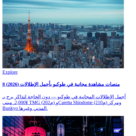
Explore
8 منصات مشاهدة مجانية في طوكيو بأجمل الإطلالات (2026)
أجمل الإطلالات المجانية في طوكيو — دون الحاجة لتذاكر برج بـ
¥2,000. مبنى TMG (202م) وCaretta Shiodome (210م) ومركز
Bunkyo المدني وغيرها.