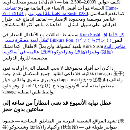
ميسو بطحلب أوسا (あおさ) — تكلّف حوالي ¥2,000–2,500. هذا
الحساء هو أحد أفضل الأشياء في القائمة بهدوء:
تتقاضى Hama-
. كما تقدم السلاسل
Kura Sushi ¥280
Zushi ¥143 شاملةً الضريبة
، و
عناصر موسمية ومحدودة الإصدار — لفائف اندماج على طراز
الغراتان، على سبيل المثال — لذا هناك ما هو أكثر للاستكشاف.
كل 5 أطباق
.
Kura Sushi
ستنبسط العائلات مع الأطفال الصغار في
للفوز
تُفعّل لعبة مصغّرة تسمى Bikkura-Pon! (ビッくらポン！)
متاجر رائدة
بلعبة كبسولة، ولن يملّ الأطفال. كما تمتلك Kura Sushi
عالمية في أساكوسا (浅草) وهاراجوكو (原宿) وغينزا (銀座)
مخصصة للزوار الدوليين.
إذا كان أحد أفراد مجموعتك لا يحب السمك النيء أو لديه قيود
غذائية، فلا داعي للقلق. جميع السلاسل تقدم بيضة (tamago / 玉子)
وجمبري مشوي ولفائف خيار (kappa maki / かっぱ巻き) ولفائف
توفو حلوة (inari / いなり). معظمها يقدم أيضاً الأودون ودجاج
karaage والبطاطس المقلية.
عطل نهاية الأسبوع قد تعني انتظاراً من ساعة إلى
ساعتين بدون حجز
تشهد المواقع الشعبية القريبة من المناطق السياحية — شيبويا (渋
谷) وشينجوكو (新宿) وأكيهابارا (秋葉原) — طوابير طويلة في