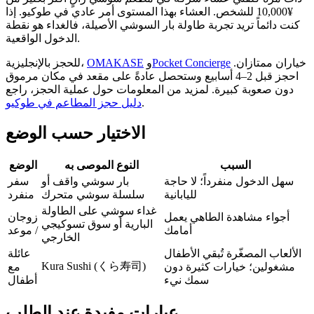
¥10,000 للشخص. العشاء بهذا المستوى أمر عادي في طوكيو. إذا
كنت دائماً تريد تجربة طاولة بار السوشي الأصيلة، فالغداء هو نقطة
الدخول الواقعية.
خياران ممتازان.
Pocket Concierge
و
OMAKASE
للحجز بالإنجليزية،
احجز قبل 2–4 أسابيع وستحصل عادةً على مقعد في مكان مرموق
دون صعوبة كبيرة. لمزيد من المعلومات حول عملية الحجز، راجع
.
دليل حجز المطاعم في طوكيو
الاختيار حسب الوضع
السبب
النوع الموصى به
الوضع
سهل الدخول منفرداً؛ لا حاجة
بار سوشي واقف أو
سفر
لليابانية
سلسلة سوشي متحرك
منفرد
غداء سوشي على الطاولة
أجواء مشاهدة الطاهي يعمل
زوجان
البارية أو سوق تسوكيجي
أمامك
/ موعد
الخارجي
الألعاب المصغّرة تُبقي الأطفال
عائلة
Kura Sushi (くら寿司)
مشغولين؛ خيارات كثيرة دون
مع
سمك نيء
أطفال
عبارات مفيدة عند الطلب