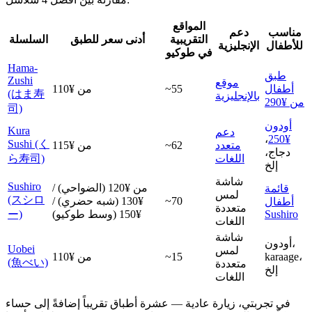
المواقع
مناسب
دعم
التقريبية
أدنى سعر للطبق
السلسلة
للأطفال
الإنجليزية
في طوكيو
Hama-
طبق
Zushi
موقع
أطفال
~55
من ¥110
(はま寿
بالإنجليزية
من ¥290
司)
أودون
Kura
دعم
،
¥250
Sushi (く
متعدد
~62
من ¥115
دجاج،
اللغات
ら寿司)
إلخ
شاشة
Sushiro
من ¥120 (الضواحي) /
قائمة
لمس
(スシロ
~70
¥130 (شبه حضري) /
أطفال
متعددة
Sushiro
¥150 (وسط طوكيو)
ー)
اللغات
شاشة
أودون،
Uobei
لمس
karaage،
~15
من ¥110
(魚べい)
متعددة
إلخ
اللغات
في تجربتي، زيارة عادية — عشرة أطباق تقريباً إضافةً إلى حساء