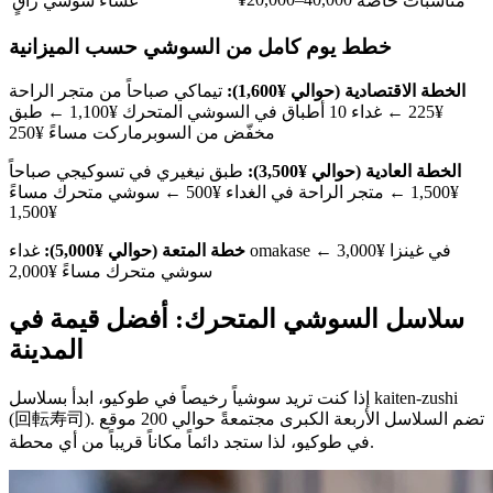
مناسبات خاصة
عشاء سوشي راقٍ
خطط يوم كامل من السوشي حسب الميزانية
الخطة الاقتصادية (حوالي ¥1,600):
تيماكي صباحاً من متجر الراحة
¥225 ← غداء 10 أطباق في السوشي المتحرك ¥1,100 ← طبق
مخفّض من السوبرماركت مساءً ¥250
الخطة العادية (حوالي ¥3,500):
طبق نيغيري في تسوكيجي صباحاً
¥1,500 ← متجر الراحة في الغداء ¥500 ← سوشي متحرك مساءً
¥1,500
خطة المتعة (حوالي ¥5,000):
غداء omakase في غينزا ¥3,000 ←
سوشي متحرك مساءً ¥2,000
سلاسل السوشي المتحرك: أفضل قيمة في
المدينة
إذا كنت تريد سوشياً رخيصاً في طوكيو، ابدأ بسلاسل kaiten-zushi
(回転寿司). تضم السلاسل الأربعة الكبرى مجتمعةً حوالي 200 موقع
في طوكيو، لذا ستجد دائماً مكاناً قريباً من أي محطة.