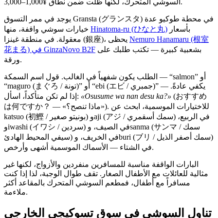
السوشي المتحرك، لكنها ظلّت ضمن نطاق ¥1,000–3,000.
يوجد في ممر التسوق Gransta (グランスタ) في محطة طوكيو عدة
بأسعار
Hinatoma-ru (ひなと丸)
خيارات سوشي واقفة، منها
Nemuro Hanamaru (根室
معقولة. في منطقة غينزا (銀座)، يحظى
بشعبية كبيرة — تكتب طلبك على
花まる) في GinzaNovo B2F
ورقة.
الطلب يكون شفهياً في الغالب. قول اسم السمكة — “salmon” أو
“maguro (まぐろ / تونة)” أو “ebi (エビ / جمبري)” — يكفي عادةً.
(おすすめ
«Osusume wa nan desu ka?»
إذا لم تكن متأكداً، اسأل:
は何ですか？ — «ماذا تنصح؟»). للاختيارات الموسمية، ابحث عن
katsuo (初鰹 / بونيتو صغير) وaji (アジ / سمك أسقمري) في الربيع،
وiwashi (イワシ / سردين) في الصيف، وsanma (サンマ / سمك
سيفي المحيط الهادئ) في الخريف، وburi (ブリ / سمك أصفر الذيل)
في الشتاء — الأسماك الموسمية أشهى وأرخص.
البارات الواقفة مناسبة للمسافرين منفردين والأزواج، لكنها غير
مثالية للعائلات مع الأطفال الصغار. تقف طوال الوجبة، لذا إذا كنت
مسافراً مع أطفال، فمطعم السوشي المتحرك بالمقاعد أكثر
ملاءمة.
تناول السوشي في سوق تسوكيجي الخارجي