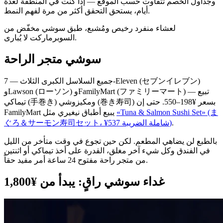
وجداول الخصم تتفاوت حسب الموقع — إذا كنت في المنطقة لعدة
أيام، يستحق التحقق أكثر من مرة لفهم النمط.
لعشاء منفرد رخيص ومُشبع، طبق سوشي مخفّض من
السوبرماركت لا يُبارى.
سوشي متجر الراحة
جميع السلاسل الكبرى الثلاث — 7-Eleven (セブンイレブン)
وLawson (ローソン) وFamilyMart (ファミリーマート) — تبيع
تيماكي (手巻き) ومكيزوشي (巻き寿司) بسعر ¥198–550. حتى إن
«Tuna & Salmon Sushi Set» (ま
FamilyMart يبيع أطباق نيغيري مثل
.
ぐろ＆サーモン寿司セット، ¥537 شاملة الضريبة)
بالطبع لن يضاهي المطعم. لكن حين تجوع في وقت متأخر من الليل
في الفندق وكل شيء آخر مغلق، القدرة على أخذ تيماكي أو اثنتين
من متجر راحة مفتوح 24 ساعة أمر مفيد حقاً.
غداء سوشي راقٍ: يبدأ من ¥1,800