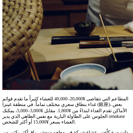
المطاعم التي تتقاضى ¥20,000–40,000 للعشاء كثيراً ما تقدم قوائم
غداء بنطاق سعري مختلف تماماً. في منطقة غينزا (銀座)، بعض
الأماكن تقدم الغداء ابتداءً من ¥1,800. مقابل ¥3,000–5,000، يمكنك
الجلوس على الطاولة البارية مع نفس الطاهي الذي يدير omakase
العشاء بسعر ¥15,000 أو أكثر للشخص.
ذات مرة كلّفني عشاء شركة في مطعم سوشي راقٍ أكثر بكثير من