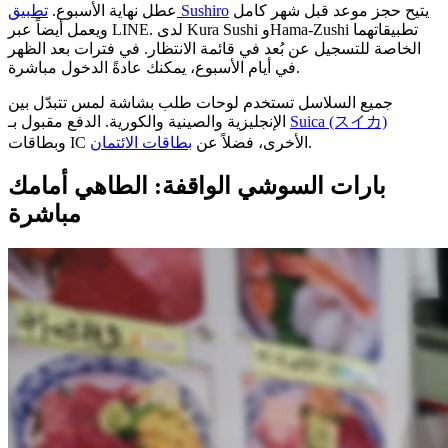
يتيح حجز موعد قبل شهر كامل
تطبيق Sushiro
عطل نهاية الأسبوع.
ويعمل أيضاً عبر LINE. لدى Kura Sushi وHama-Zushi تطبيقاتهما
الخاصة للتسجيل عن بُعد في قائمة الانتظار. في فترات بعد الظهر
في أيام الأسبوع، يمكنك عادةً الدخول مباشرة.
جميع السلاسل تستخدم لوحات طلب بشاشة لمس تتبدّل بين
Suica (スイカ)
الإنجليزية والصينية والكورية. الدفع مقبول بـ
.
وبطاقات IC الأخرى، فضلاً عن
بطاقات الائتمان
بارات السوشي الواقفة: الطاهي أمامك
مباشرة