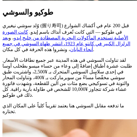
طوكيو والسوشي
وُلد سوشي نيغيري (握り寿司) قبل 200 عام في أكشاك الشوارع
في طوكيو — التي كانت تُعرف آنذاك باسم إيدو.
كانت الصورة
الأصلية تستخدم المأكولات البحرية المصطادة من خليج إيدو
، و
بعد
الزلزال الكبير في كانتو عام 1923، انتشر طهاة السوشي في جميع
، ونشروا هذه الحرفة في كل مكان.
أنحاء اليابان
لقد تناولت السوشي في هذه المدينة عبر جميع نطاقات الأسعار.
طلبت عشرة أطباق إضافةً إلى وعاء من حساء ميسو بطحلب أوسا
في إحدى سلاسل السوشي المتحرك بـ ¥2,500، واشتريت طبق
سوشي مخفّضاً مساءً من سوبرماركت بـ ¥400، وتناولت المحار
والتونة في تسوكيجي بضع مئات من الين للقطعة، وشهدت فاتورة
عشاء شركة تتجاوز ¥10,000 للشخص في طاولة بارية راقية. كل
ذلك في طوكيو.
ما تدفعه مقابل السوشي هنا يعتمد تقريباً كلياً على المكان الذي
تختاره.