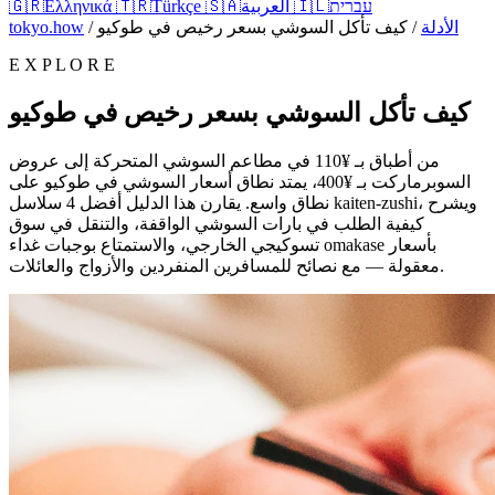
עברית
🇮🇱
العربية
🇸🇦
Türkçe
🇹🇷
Ελληνικά
🇬🇷
الأدلة
/
كيف تأكل السوشي بسعر رخيص في طوكيو
/
tokyo.how
E X P L O R E
كيف تأكل السوشي بسعر رخيص في طوكيو
من أطباق بـ ¥110 في مطاعم السوشي المتحركة إلى عروض
السوبرماركت بـ ¥400، يمتد نطاق أسعار السوشي في طوكيو على
نطاق واسع. يقارن هذا الدليل أفضل 4 سلاسل kaiten-zushi، ويشرح
كيفية الطلب في بارات السوشي الواقفة، والتنقل في سوق
تسوكيجي الخارجي، والاستمتاع بوجبات غداء omakase بأسعار
معقولة — مع نصائح للمسافرين المنفردين والأزواج والعائلات.