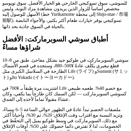
للسوشي، سوق تسوكيجي الخارجي هو الخيار الأفضل. سوق تويوسو
مخصص أساساً للزوار الذين يريدون مشاهدة مزاد التونة، وليس
الأسهل للوصول إليه (خط Yurikamome إلى محطة Shijo-mae / 市場
前駅). تسوكيجي يوفر خيارات طعام أكثر بكثير، والأجواء النابضة
بالحياة في السوق جاذبة بحد ذاتها.
أطباق سوشي السوبرماركت: الأفضل
شراؤها مساءً
سوشي السوبرماركت في طوكيو جيد بشكل مفاجئ. طبق من 8–10
قطع نيغيري يكلّف عادةً ¥500–880، وستجده في قسم الأسماك
الطازجة في السلاسل الكبرى مثل Life (ライフ) وSummit (サミッ
ト) وIto Yokado (イトーヨーカドー).
اشتريت مرة طبقاً بـ ¥700 في Life مع خصم 40%. طعمه طبيعي
كسوشي السوبرماركت — لكن السمك كان طازجاً بما يكفي، وكان
عشاءً مقبولاً تماماً لأخذه إلى الفندق.
ملصقات الخصم تبدأ عادةً في الظهور حوالي الساعة 5–6 مساءً،
وتزيد النسبة مع اقتراب وقت الإغلاق: 20%، ثم 30%، وأحياناً أكثر.
مع ذلك، السوبرماركت في وسط طوكيو يميل إلى التحفّظ في
الخصومات، لذا لا تفترض دائماً حصولك على 50%. أوقات الإغلاق