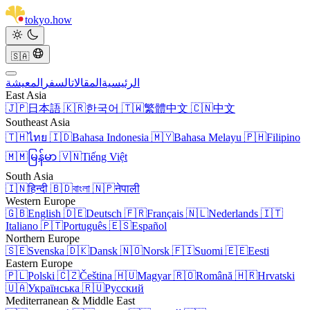
tokyo
.
how
🇸🇦
الرئيسية
المقالات
السفر
المعيشة
East Asia
🇯🇵
日本語
🇰🇷
한국어
🇹🇼
繁體中文
🇨🇳
中文
Southeast Asia
🇹🇭
ไทย
🇮🇩
Bahasa Indonesia
🇲🇾
Bahasa Melayu
🇵🇭
Filipino
🇲🇲
မြန်မာ
🇻🇳
Tiếng Việt
South Asia
🇮🇳
हिन्दी
🇧🇩
বাংলা
🇳🇵
नेपाली
Western Europe
🇬🇧
English
🇩🇪
Deutsch
🇫🇷
Français
🇳🇱
Nederlands
🇮🇹
Italiano
🇵🇹
Português
🇪🇸
Español
Northern Europe
🇸🇪
Svenska
🇩🇰
Dansk
🇳🇴
Norsk
🇫🇮
Suomi
🇪🇪
Eesti
Eastern Europe
🇵🇱
Polski
🇨🇿
Čeština
🇭🇺
Magyar
🇷🇴
Română
🇭🇷
Hrvatski
🇺🇦
Українська
🇷🇺
Русский
Mediterranean & Middle East