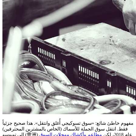
مفهوم خاطئ شائع: «سوق تسوكيجي أُغلق وانتقل». هذا صحيح جزئياً
فقط. انتقل سوق الجملة للأسماك (الخاص بالمشترين المحترفين)
إلى تويوسو (豊洲) عام 2018، لكن
مطاعم وأكشاك ومحلات السوق