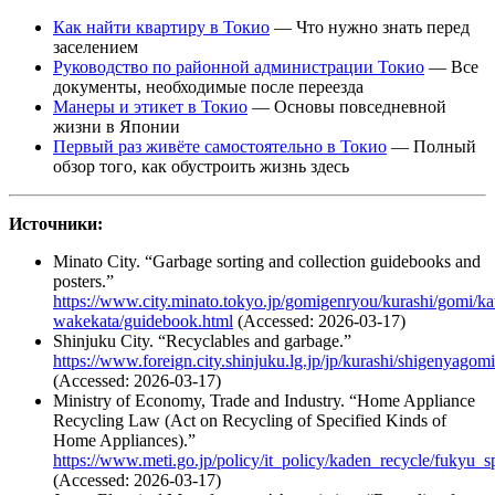
Как найти квартиру в Токио
— Что нужно знать перед
заселением
Руководство по районной администрации Токио
— Все
документы, необходимые после переезда
Манеры и этикет в Токио
— Основы повседневной
жизни в Японии
Первый раз живёте самостоятельно в Токио
— Полный
обзор того, как обустроить жизнь здесь
Источники:
Minato City. “Garbage sorting and collection guidebooks and
posters.”
https://www.city.minato.tokyo.jp/gomigenryou/kurashi/gomi/ka
wakekata/guidebook.html
(Accessed: 2026-03-17)
Shinjuku City. “Recyclables and garbage.”
https://www.foreign.city.shinjuku.lg.jp/jp/kurashi/shigenyagomi
(Accessed: 2026-03-17)
Ministry of Economy, Trade and Industry. “Home Appliance
Recycling Law (Act on Recycling of Specified Kinds of
Home Appliances).”
https://www.meti.go.jp/policy/it_policy/kaden_recycle/fukyu_sp
(Accessed: 2026-03-17)