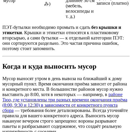
мусор
длиннее 30 см
записи (платно)
み)
(мебель,
велосипеды и
т. д.)
ПЭТ-бутылки необходимо промыть и сдать
без крышки и
этикетки
. Крышки и этикетки относятся к пластиковому
вторсырью, а сами бутылки — к отдельной категории ПЭТ:
они сортируются раздельно. Это частая причина ошибок,
поэтому стоит запомнить.
Когда и куда выносить мусор
Мусор выносят утром в день вывоза на ближайший к дому
мусорный пункт. Время окончания приёма зависит от района
и конкретного места. В большинстве районов мусор нужно
выставить до 8:00, хотя в некоторых — например, в
районе
Тюо, где установлены три разных времени окончания приёма
(8:00, 9:30 и 12:30) в зависимости от конкретного пункта
сбора
— требования более детализированы. Всегда уточняйте
правила для вашего конкретного адреса. Выносить мусор
накануне вечером строго запрещено: вороны разрывают
пакеты и разбрасывают содержимое, что создаёт реальную
напряжённость с соседями.