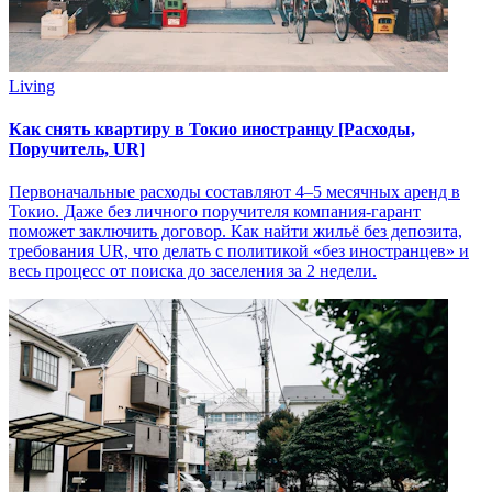
Living
Как снять квартиру в Токио иностранцу [Расходы,
Поручитель, UR]
Первоначальные расходы составляют 4–5 месячных аренд в
Токио. Даже без личного поручителя компания-гарант
поможет заключить договор. Как найти жильё без депозита,
требования UR, что делать с политикой «без иностранцев» и
весь процесс от поиска до заселения за 2 недели.