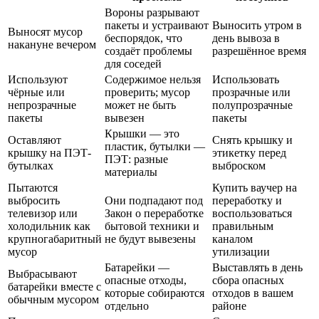
Вороны разрывают
пакеты и устраивают
Выносить утром в
Выносят мусор
беспорядок, что
день вывоза в
накануне вечером
создаёт проблемы
разрешённое время
для соседей
Используют
Содержимое нельзя
Использовать
чёрные или
проверить; мусор
прозрачные или
непрозрачные
может не быть
полупрозрачные
пакеты
вывезен
пакеты
Крышки — это
Оставляют
Снять крышку и
пластик, бутылки —
крышку на ПЭТ-
этикетку перед
ПЭТ: разные
бутылках
выброском
материалы
Пытаются
Купить ваучер на
выбросить
Они подпадают под
переработку и
телевизор или
Закон о переработке
воспользоваться
холодильник как
бытовой техники и
правильным
крупногабаритный
не будут вывезены
каналом
мусор
утилизации
Батарейки —
Выставлять в день
Выбрасывают
опасные отходы,
сбора опасных
батарейки вместе с
которые собираются
отходов в вашем
обычным мусором
отдельно
районе