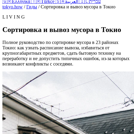
🇬🇷
Ελληνικά
🇹🇷
Türkçe
🇸🇦
العربية
🇮🇱
עברית
tokyo.how
/
Гиды
/
Сортировка и вывоз мусора в Токио
L I V I N G
Сортировка и вывоз мусора в Токио
Полное руководство по сортировке мусора в 23 районах
Токио: как узнать расписание вывоза, избавиться от
крупногабаритных предметов, сдать бытовую технику на
переработку и не допустить типичных ошибок, из-за которых
возникают конфликты с соседями.