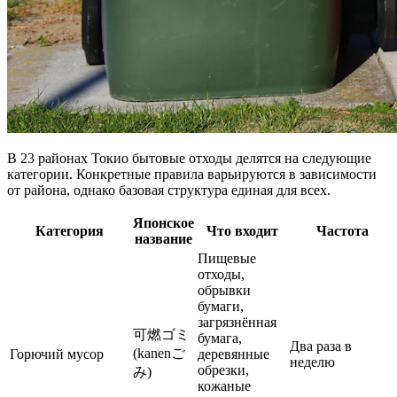
В 23 районах Токио бытовые отходы делятся на следующие
категории. Конкретные правила варьируются в зависимости
от района, однако базовая структура единая для всех.
Японское
Категория
Что входит
Частота
название
Пищевые
отходы,
обрывки
бумаги,
загрязнённая
可燃ゴミ
бумага,
Два раза в
(kanenご
Горючий мусор
деревянные
неделю
обрезки,
み)
кожаные