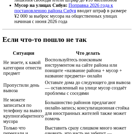
Мусор на улицах Сибуя:
Поправка 2026 года к
постановлению района Сибуя
вводит штраф в размере
¥2 000 за выброс мусора на общественных улицах
начиная с июня 2026 года
Если что-то пошло не так
Ситуация
Что делать
Воспользуйтесь поисковым
Не знаете, к какой
инструментом на сайте района или
категории отнести
поищите «название района + мусор +
предмет
название предмета» онлайн
Оставьте дома до следующего дня вывоза
Пропустили день
— оставленный на улице мусор создаёт
вывоза
проблемы с соседями
Не можете
Большинство районов предлагают
записаться по
онлайн-запись; консультационная стойка
телефону на вывоз
для иностранных жителей также может
крупногабаритного
помочь
мусора
Только что
Выставить сразу слишком много может
переехали и
означать, что часть не заберут —