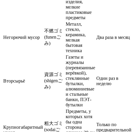
изделия,
мелкие
пластиковые
предметы
Металл,
стекло,
不燃ゴミ
керамика,
(funenご
Негорючий мусор
Два раза в месяц
мелкая
み)
бытовая
техника
Газеты и
журналы
(перевязанные
верёвкой),
資源ゴミ
стеклянные
Один раз в
(shigenご
Вторсырьё
бутылки,
неделю
み)
алюминиевые
и стальные
банки, ПЭТ-
бутылки
Предметы, у
которых хотя
бы одна
粗大ゴミ
Только по
Крупногабаритный
сторона
(sodaiご
предварительной