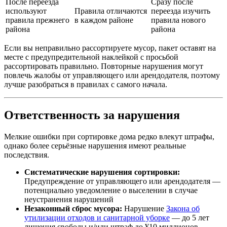
После переезда
Сразу после
используют
Правила отличаются
переезда изучить
правила прежнего
в каждом районе
правила нового
района
района
Если вы неправильно рассортируете мусор, пакет оставят на
месте с предупредительной наклейкой с просьбой
рассортировать правильно. Повторные нарушения могут
повлечь жалобы от управляющего или арендодателя, поэтому
лучше разобраться в правилах с самого начала.
Ответственность за нарушения
Мелкие ошибки при сортировке дома редко влекут штрафы,
однако более серьёзные нарушения имеют реальные
последствия.
Систематические нарушения сортировки:
Предупреждение от управляющего или арендодателя —
потенциально уведомление о выселении в случае
неустранения нарушений
Незаконный сброс мусора:
Нарушение
Закона об
утилизации отходов и санитарной уборке
— до 5 лет
лишения свободы и/или штраф до ¥10 миллионов