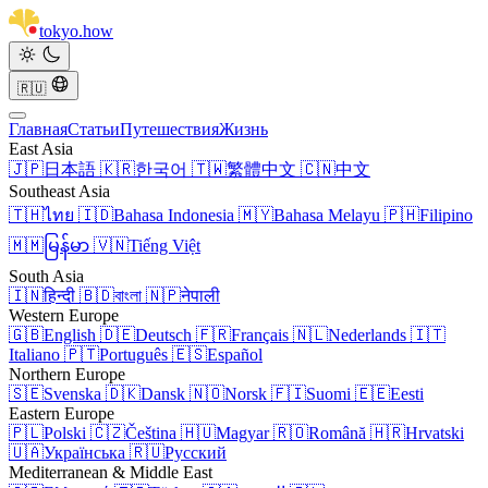
tokyo
.
how
🇷🇺
Главная
Статьи
Путешествия
Жизнь
East Asia
🇯🇵
日本語
🇰🇷
한국어
🇹🇼
繁體中文
🇨🇳
中文
Southeast Asia
🇹🇭
ไทย
🇮🇩
Bahasa Indonesia
🇲🇾
Bahasa Melayu
🇵🇭
Filipino
🇲🇲
မြန်မာ
🇻🇳
Tiếng Việt
South Asia
🇮🇳
हिन्दी
🇧🇩
বাংলা
🇳🇵
नेपाली
Western Europe
🇬🇧
English
🇩🇪
Deutsch
🇫🇷
Français
🇳🇱
Nederlands
🇮🇹
Italiano
🇵🇹
Português
🇪🇸
Español
Northern Europe
🇸🇪
Svenska
🇩🇰
Dansk
🇳🇴
Norsk
🇫🇮
Suomi
🇪🇪
Eesti
Eastern Europe
🇵🇱
Polski
🇨🇿
Čeština
🇭🇺
Magyar
🇷🇴
Română
🇭🇷
Hrvatski
🇺🇦
Українська
🇷🇺
Русский
Mediterranean & Middle East