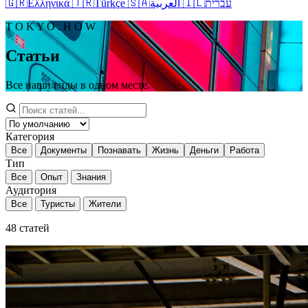
🇬🇷
Ελληνικά
🇹🇷
Türkçe
🇸🇦
العربية
🇮🇱
עברית
T O K Y O . H O W
Статьи
Все наши гиды в одном месте.
Категория
Все
Документы
Познавать
Жизнь
Деньги
Работа
Тип
Все
Опыт
Знания
Аудитория
Все
Туристы
Жители
48
статей