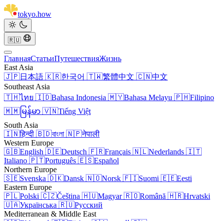
tokyo
.
how
🇷🇺
Главная
Статьи
Путешествия
Жизнь
East Asia
🇯🇵
日本語
🇰🇷
한국어
🇹🇼
繁體中文
🇨🇳
中文
Southeast Asia
🇹🇭
ไทย
🇮🇩
Bahasa Indonesia
🇲🇾
Bahasa Melayu
🇵🇭
Filipino
🇲🇲
မြန်မာ
🇻🇳
Tiếng Việt
South Asia
🇮🇳
हिन्दी
🇧🇩
বাংলা
🇳🇵
नेपाली
Western Europe
🇬🇧
English
🇩🇪
Deutsch
🇫🇷
Français
🇳🇱
Nederlands
🇮🇹
Italiano
🇵🇹
Português
🇪🇸
Español
Northern Europe
🇸🇪
Svenska
🇩🇰
Dansk
🇳🇴
Norsk
🇫🇮
Suomi
🇪🇪
Eesti
Eastern Europe
🇵🇱
Polski
🇨🇿
Čeština
🇭🇺
Magyar
🇷🇴
Română
🇭🇷
Hrvatski
🇺🇦
Українська
🇷🇺
Русский
Mediterranean & Middle East