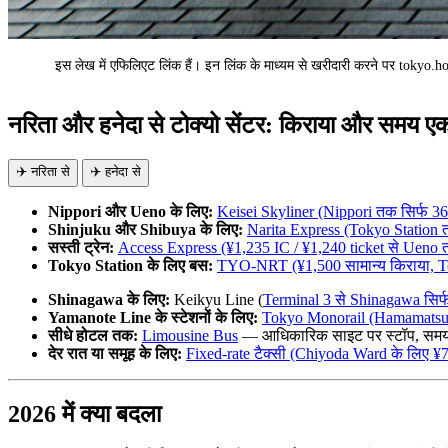
इस लेख में एफिलिएट लिंक हैं। इन लिंक के माध्यम से खरीदारी करने पर tokyo
AD
नरिता और हनेदा से टोक्यो सेंटर: किराया और समय एक 
✈️ नरिता से
✈️ हनेदा से
Nippori और Ueno के लिए:
Keisei Skyliner (Nippori तक सिर्फ 36 
Shinjuku और Shibuya के लिए:
Narita Express (Tokyo Station
सस्ती ट्रेन:
Access Express (¥1,235 IC / ¥1,240 ticket से Ueno
Tokyo Station के लिए बस:
TYO-NRT (¥1,500 सामान्य किराया, Toky
Shinagawa के लिए:
Keikyu Line (
Terminal 3 से Shinagawa सिर्फ
Yamanote Line के स्टेशनों के लिए:
Tokyo Monorail (Hamamatsu
सीधे होटल तक:
Limousine Bus
— आधिकारिक साइट पर स्टॉप, समय औ
देर रात या समूह के लिए:
Fixed-rate टैक्सी (Chiyoda Ward के लिए ¥7
2026 में क्या बदला