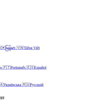
🇲
မြန်မာ
🇻🇳
Tiếng Việt
no
🇵🇹
Português
🇪🇸
Español
🇦
Українська
🇷🇺
Русский
गाइड