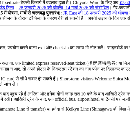
से fixed-rate टैक्सी किराये में बदलाव हुआ है। Chiyoda Ward के लिए अब
¥7,60
उंड ट्रिप
।
28 जनवरी 2026 को घोषणा, 14 मार्च 2026 को संशोधित
। गैर-जापान
घोषणा, मार्च से चरणबद्ध पुनरारंभ):
JR East की 18 फरवरी 2025 की घोषणा के 
ज़न के दौरान ट्रैफिक के कारण देरी हो सकती है। अपनी उड़ान के दिन एक से 
ेशन, उपयोग करने वाला exit और check-in का समय भी नोट करें। साइनबोर्ड पर 
के अलावा, एक limited express reserved-seat ticket (指定席特急券) या मिलता-
ें समझ न आएं, तो अपने होटल के निकटतम स्टेशन का नाम फोन पर दिखाकर काउंट
rd से सीधे सवार हो सकते हैं। Short-term visitors Welcome Suica Mobile इ
े जांच लें।
 के बाद पहुंच रहे हैं (नरिता और हनेदा दोनों जगह रात 10 बजे के बाद आखिरी ट्रेन
ं रखें। आखिरी ट्रेन के बाद, एक official bus, airport hotel या टैक्सी पर जल्
manote Line से transfer) या हनेदा से Keikyu Line (Shinagawa की दिशा में)