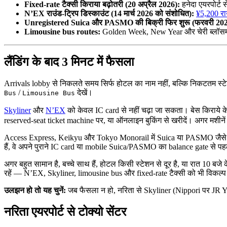
Fixed-rate टैक्सी किराया बढ़ोतरी (20 अप्रैल 2026):
हनेदा एयरपोर्ट 
N’EX राउंड-ट्रिप डिस्काउंट (14 मार्च 2026 को संशोधित):
¥5,200 रा
Unregistered Suica और PASMO की बिक्री फिर शुरू (फरवरी 2025 में 
Limousine bus routes:
Golden Week, New Year और चेरी ब्लॉसम सी
लैंडिंग के बाद 3 मिनट में फैसला
Arrivals lobby से निकलते समय सिर्फ होटल का नाम नहीं, बल्कि निकटतम स्ट
/
देखें।
Bus
Limousine Bus
Skyliner
और
N’EX
को केवल IC card से नहीं चढ़ा जा सकता। बेस किराये 
reserved-seat ticket machine पर, या ऑनलाइन बुकिंग से खरीदें। अगर मशीन
Access Express, Keikyu और Tokyo Monorail में Suica या PASMO जैसे IC ca
हैं, वे अपने पुराने IC card या mobile Suica/PASMO का balance gate से पहल
अगर बहुत सामान है, बच्चे साथ हैं, होटल किसी स्टेशन से दूर है, या रात 10 बजे
रहें — N’EX, Skyliner, limousine bus और fixed-rate टैक्सी को भी विकल्प मे
उलझन हो तो यह चुनें:
जब फैसला न हो, नरिता से Skyliner (Nippori पर JR Ya
नरिता एयरपोर्ट से टोक्यो सेंटर