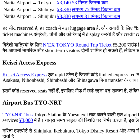
Narita Airport → Tokyo
¥3,140
53 मिनट जितना कम
Narita Airport → Shibuya
¥3,330
लगभग 75 मिनट जितना कम
Narita Airport → Shinjuku
¥3,330
लगभग 81 मिनट जितना कम
हर सीट reserved है, हर coach में बड़ा luggage area है, और सवारी के लि
ticket machines अंग्रेजी, चीनी और कोरियाई में display करती हैं और credit c
विदेशी यात्रियों के लिए
N’EX TOKYO Round Trip Ticket
¥5,200 राउंड ट
गैर-जापानी नागरिक और short-term visitors दोनों शामिल हो सकते हैं, लेकिन ख
Keisei Access Express
Keisei Access Express
एक rapid ट्रेन है जिसमें कोई limited express fe
Asakusa, Nihonbashi, Shimbashi और Shinagawa बिना transfer के जाया
इसमें कोई reserved seats नहीं हैं, इसलिए भीड़ में खड़े रहना पड़ सकता है, ले
Airport Bus TYO-NRT
TYO-NRT bus
Tokyo Station के Yaesu exit तक चलने वाली एक airport bus
services
¥3,000
में हैं। यात्रा समय सड़क की स्थिति पर निर्भर करता है, इसलि
नरिता एयरपोर्ट से Shinjuku, Ikebukuro, Tokyo Disney Resort और अन्य गंतव
होती है।