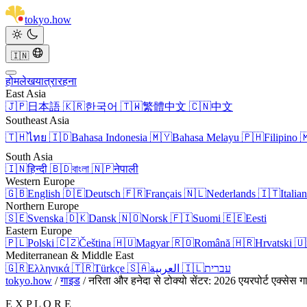
tokyo
.
how
🇮🇳
होम
लेख
यात्रा
रहना
East Asia
🇯🇵
日本語
🇰🇷
한국어
🇹🇼
繁體中文
🇨🇳
中文
Southeast Asia
🇹🇭
ไทย
🇮🇩
Bahasa Indonesia
🇲🇾
Bahasa Melayu
🇵🇭
Filipino

South Asia
🇮🇳
हिन्दी
🇧🇩
বাংলা
🇳🇵
नेपाली
Western Europe
🇬🇧
English
🇩🇪
Deutsch
🇫🇷
Français
🇳🇱
Nederlands
🇮🇹
Italia
Northern Europe
🇸🇪
Svenska
🇩🇰
Dansk
🇳🇴
Norsk
🇫🇮
Suomi
🇪🇪
Eesti
Eastern Europe
🇵🇱
Polski
🇨🇿
Čeština
🇭🇺
Magyar
🇷🇴
Română
🇭🇷
Hrvatski
🇺
Mediterranean & Middle East
🇬🇷
Ελληνικά
🇹🇷
Türkçe
🇸🇦
العربية
🇮🇱
עברית
tokyo.how
/
गाइड
/
नरिता और हनेदा से टोक्यो सेंटर: 2026 एयरपोर्ट एक्सेस 
E X P L O R E