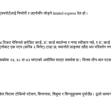
यरपोर्टलाई निप्पोरी र उएनोसँग जोड्ने limited express रेल हो।
 टिकट मेसिनले क्रेडिट कार्ड, IC कार्ड ब्यालेन्स र नगद स्वीकार गर्छ, र IC कार्
नोबाट एक स्टप (करिब २ मिनेट) टाढा छ; यमानोते लाइनमा रहँदा थप परिवर्तन नगरी 
बवेमा २४, ४८ वा ७२ घण्टाको असीमित यात्रा समावेश छ। दिनमा तीन-चार पटक वा स
ित सिटमा टोकियो स्टेसन, शिनागावा, शिबुया र शिन्जुकुसम्म पुर्याउँछ। ठूलो सामा