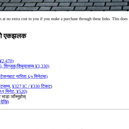
 at no extra cost to you if you make a purchase through these links. This does n
मयको एकझलक
 ¥2,470)
 शिन्जुकु/शिबुयासम्म ¥3,330)
टेसनबाट नारिता ६५ मिनेटमा)
ेटसम्म
,
¥327 IC / ¥330 टिकट
)
१९ मिनेट, ¥520)
डा जाँच्नुहोस्
 देखि)