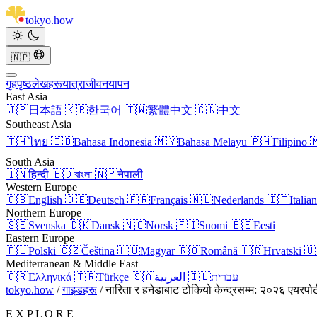
tokyo
.
how
🇳🇵
गृहपृष्ठ
लेखहरू
यात्रा
जीवनयापन
East Asia
🇯🇵
日本語
🇰🇷
한국어
🇹🇼
繁體中文
🇨🇳
中文
Southeast Asia
🇹🇭
ไทย
🇮🇩
Bahasa Indonesia
🇲🇾
Bahasa Melayu
🇵🇭
Filipino

South Asia
🇮🇳
हिन्दी
🇧🇩
বাংলা
🇳🇵
नेपाली
Western Europe
🇬🇧
English
🇩🇪
Deutsch
🇫🇷
Français
🇳🇱
Nederlands
🇮🇹
Italia
Northern Europe
🇸🇪
Svenska
🇩🇰
Dansk
🇳🇴
Norsk
🇫🇮
Suomi
🇪🇪
Eesti
Eastern Europe
🇵🇱
Polski
🇨🇿
Čeština
🇭🇺
Magyar
🇷🇴
Română
🇭🇷
Hrvatski
🇺
Mediterranean & Middle East
🇬🇷
Ελληνικά
🇹🇷
Türkçe
🇸🇦
العربية
🇮🇱
עברית
tokyo.how
/
गाइडहरू
/
नारिता र हनेडाबाट टोकियो केन्द्रसम्म: २०२६ एयरपोर्
E X P L O R E