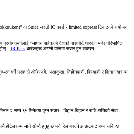
tokkuuken)” वा Suica जस्तो IC कार्ड र limited express टिकटको संयोजन
्य प्रयोगकर्तालाई “जापान बाहेकको देशको पासपोर्ट धारक” भनेर परिभाषित
ुहोस्।
JR Pass
धारकहरू आफ्नो पासमा सवार हुन सक्छन्।
 थ्रु-रन गर्ने भएकाले ओशिआगे, असाकुसा, निहोनबाशी, शिम्बाशी र शिनागावासम्म
्मिनल २ सम्म ६५ मिनेटमा पुग्न सक्छ। बिहान-बिहान र राति-रातिको सेवा
ै होटेलसम्म जाने सोच्दै हुनुहुन्छ भने, रेल बदल्ने झन्झटबाट बच्न सकिन्छ।