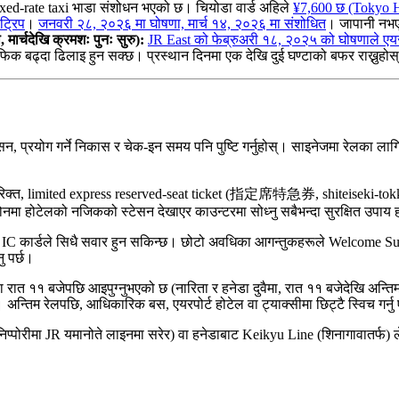
ixed-rate taxi भाडा संशोधन भएको छ। चियोडा वार्ड अहिले
¥7,600 छ (Tokyo Hi
ट्रिप
।
जनवरी २८, २०२६ मा घोषणा, मार्च १४, २०२६ मा संशोधित
। जापानी नभए
ार्चदेखि क्रमशः पुनः सुरु):
JR East को फेब्रुअरी १८, २०२५ को घोषणाले एयरप
राफिक बढ्दा ढिलाइ हुन सक्छ। प्रस्थान दिनमा एक देखि दुई घण्टाको बफर राख्नुहोस
सन, प्रयोग गर्ने निकास र चेक-इन समय पनि पुष्टि गर्नुहोस्। साइनेजमा रेलका ला
िरिक्त, limited express reserved-seat ticket (指定席特急券, shiteiseki-tokku
ोनमा होटेलको नजिकको स्टेसन देखाएर काउन्टरमा सोध्नु सबैभन्दा सुरक्षित उपाय 
ार्डले सिधै सवार हुन सकिन्छ। छोटो अवधिका आगन्तुकहरूले Welcome Suica Mo
ु पर्छ।
 रात ११ बजेपछि आइपुग्नुभएको छ (नारिता र हनेडा दुवैमा, रात ११ बजेदेखि अन्तिम 
न्तिम रेलपछि, आधिकारिक बस, एयरपोर्ट होटेल वा ट्याक्सीमा छिट्टै स्विच गर्नु ए
निप्पोरीमा JR यमानोते लाइनमा सरेर) वा हनेडाबाट Keikyu Line (शिनागावातर्फ) ले ध