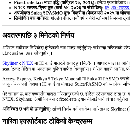
Fixed-rate taxi भाडा वृद्धि (अप्रिल २०, २०२६):
हनेडा एयरपोर्टबाट f
N’EX राउन्ड-ट्रिप छुट (मार्च १४, २०२६ मा संशोधित):
¥5,200 राउन्ड 
अपंजीकृत Suica र PASMO पुनः बिक्रीमा (फेब्रुअरी २०२५ मा घोषणा, म
लिमोजिन बस मार्गहरू:
गोल्डेन वीक, नयाँ वर्ष र चेरी ब्लोसम सिजनमा ट्
अवतरणपछि ३ मिनेटको निर्णय
अरिभल लबीबाट निस्किंदा होटेलको नाम मात्र नहेर्नुहोस्: सबैभन्दा नजिकको स्टे
खोज्नुहोस्।
Limousine Bus
Skyliner
र
N’EX
मा IC कार्ड मात्रले सवार हुन मिल्दैन। आधार भाडाका अत
seat टिकट मेसिन वा अनलाइन बुकिङमार्फत किन्नुहोस्। मेसिन गाह्रो लागेमा, फ
Access Express, Keikyu र Tokyo Monorail मा Suica वा PASMO जस्तो IC क
जानुअघि आफ्नो विद्यमान IC कार्ड वा मोबाइल Suica/PASMO को ब्यालेन्स जाँच्न
धेरै सामान छ, बालबच्चासँग यात्रा गरिरहनुभएको छ, होटेल स्टेसनबाट टाढा छ, वा
N’EX, Skyliner, लिमोजिन बस र fixed-rate ट्याक्सीलाई पनि विचार गर्नुहोस्। अ
अनिश्चित छ भने यो छान्नुहोस्:
साँच्चै निर्णय गर्न नसकेमा नारिताबाट Skyliner (
नारिता एयरपोर्टबाट टोकियो केन्द्रसम्म