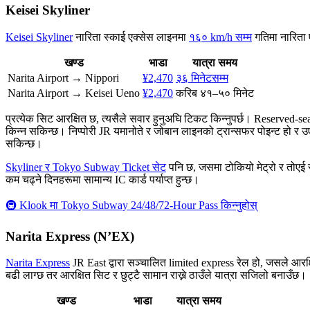
Keisei Skyliner
Keisei Skyliner
नारिता स्काई एक्सेस लाइनमा
१६० km/h सम्म
गतिमा नारिता ए
खण्ड
भाडा
यात्रा समय
Narita Airport → Nippori
¥2,470
३६ मिनेटसम्म
Narita Airport → Keisei Ueno
¥2,470
करिब ४१–५० मिनेट
प्रत्येक सिट आरक्षित छ, त्यसैले सवार हुनुअघि टिकट किन्नुपर्छ। Reserved-seat
किन्न सकिन्छ। निप्पोरी JR यमानोते र जोबान लाइनको ट्रान्सफर पोइन्ट हो र उए
सकिन्छ।
Skyliner र Tokyo Subway Ticket सेट
पनि छ, जसमा टोकियो मेट्रो र तोएई स
कम चढ्ने दिनहरूमा सामान्य IC कार्ड पर्याप्त हुन्छ।
🚇 Klook मा Tokyo Subway 24/48/72-Hour Pass किन्नुहोस्
Narita Express (N’EX)
Narita Express
JR East द्वारा सञ्चालित limited express रेल हो, जसले आरक्ष
बढी लाग्छ तर आरक्षित सिट र छुट्टै सामान राख्ने ठाउँले यात्रा सजिलो बनाउँछ।
खण्ड
भाडा
यात्रा समय