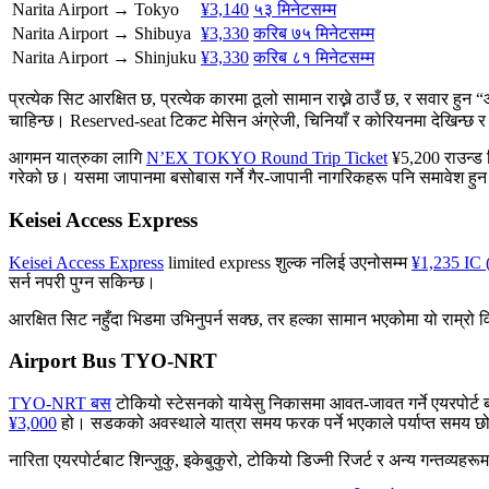
Narita Airport → Tokyo
¥3,140
५३ मिनेटसम्म
Narita Airport → Shibuya
¥3,330
करिब ७५ मिनेटसम्म
Narita Airport → Shinjuku
¥3,330
करिब ८१ मिनेटसम्म
प्रत्येक सिट आरक्षित छ, प्रत्येक कारमा ठूलो सामान राख्ने ठाउँ छ, र स
चाहिन्छ। Reserved-seat टिकट मेसिन अंग्रेजी, चिनियाँ र कोरियनमा देखिन्छ र क
आगमन यात्रुका लागि
N’EX TOKYO Round Trip Ticket
¥5,200 राउन्ड 
गरेको छ। यसमा जापानमा बसोबास गर्ने गैर-जापानी नागरिकहरू पनि समावेश हुन स
Keisei Access Express
Keisei Access Express
limited express शुल्क नलिई उएनोसम्म
¥1,235 IC 
सर्न नपरी पुग्न सकिन्छ।
आरक्षित सिट नहुँदा भिडमा उभिनुपर्न सक्छ, तर हल्का सामान भएकोमा यो राम्रो 
Airport Bus TYO-NRT
TYO-NRT बस
टोकियो स्टेसनको यायेसु निकासमा आवत-जावत गर्ने एयरपोर्ट बस
¥3,000
हो। सडकको अवस्थाले यात्रा समय फरक पर्ने भएकाले पर्याप्त समय छो
नारिता एयरपोर्टबाट शिन्जुकु, इकेबुकुरो, टोकियो डिज्नी रिजर्ट र अन्य गन्तव्यह