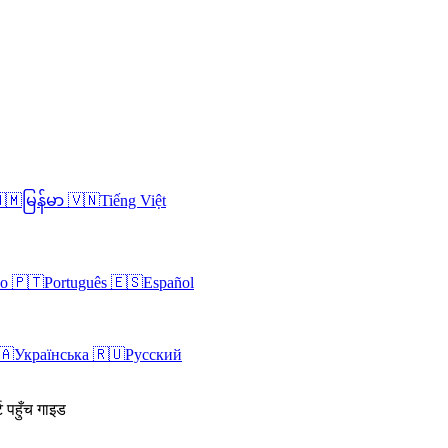
🇲
မြန်မာ
🇻🇳
Tiếng Việt
no
🇵🇹
Português
🇪🇸
Español
🇦
Українська
🇷🇺
Русский
ट पहुँच गाइड