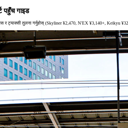
ट पहुँच गाइड
 बस र ट्याक्सी तुलना गर्नुहोस् (Skyliner ¥2,470, N'EX ¥3,140+, Keikyu ¥327)