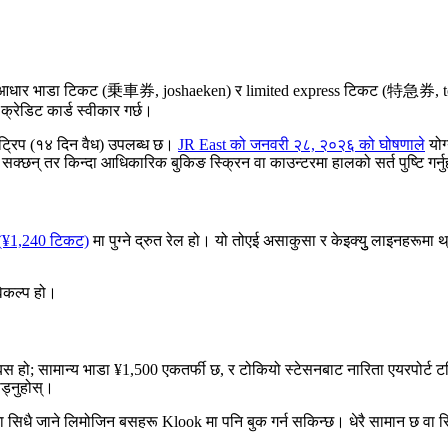
वार हुन “आधार भाडा टिकट (乗車券, joshaeken) र limited express टिकट (特急券, 
्रेडिट कार्ड स्वीकार गर्छ।
ट्रिप (१४ दिन वैध) उपलब्ध छ।
JR East को जनवरी २८, २०२६ को घोषणाले
योग
क्छन् तर किन्दा आधिकारिक बुकिङ स्क्रिन वा काउन्टरमा हालको सर्त पुष्टि गर्न
(¥1,240 टिकट)
मा पुग्ने द्रुत रेल हो। यो तोएई असाकुसा र केइक्युु लाइनहरूमा
विकल्प हो।
 हो; सामान्य भाडा ¥1,500 एकतर्फी छ, र टोकियो स्टेसनबाट नारिता एयरपोर्ट टर
ड्नुहोस्।
रूमा सिधै जाने लिमोजिन बसहरू Klook मा पनि बुक गर्न सकिन्छ। धेरै सामान छ वा सिध