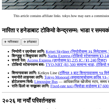
This article contains affiliate links. tokyo.how may earn a commission
AD
नारिता र हनेडाबाट टोकियो केन्द्रसम्म: भाडा र स
✈️ नारिताबाट
✈️ हनेडाबाट
निप्पोरी र उएनोका लागि:
Keisei Skyliner (निप्पोरीसम्म ३६ मिनेटसम्म,
शिन्जुकु र शिबुयाका लागि:
Narita Express (टोकियो स्टेसनसम्म ¥3,140,
सस्तो रेल:
Access Express (उएनोसम्म ¥1,235 IC / ¥1,240 टिकट)
टोकियो स्टेसनसम्म बस:
TYO-NRT (¥1,500 सामान्य भाडा, टोकियो स्
शिनागावाका लागि:
Keikyu Line (
टर्मिनल ३ बाट शिनागावासम्म १४ मिन
यमानोते लाइनका लागि:
Tokyo Monorail (हमामात्सुचोसम्म करिब १३–
होटेलसम्म सिधै:
Limousine Bus
— आधिकारिक खोजीमा स्टप, समय र भा
राति ढिलो वा समूहका लागि:
Fixed-rate taxi (चियोडा वार्डसम्म ¥7,600
२०२६ मा नयाँ परिवर्तनहरू