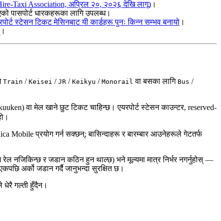
re-Taxi Association, अप्रिल २०, २०२६ देखि लागू)
।
को पासपोर्ट धारकहरूका लागि उपलब्ध।
ोर्ट स्टेसन टिकट मेसिनबाट यी कार्डहरू पुनः किन्न सम्भव बनायो
।
्।
गि
/
/
/
/
वा बसका लागि
/
Train
Keisei
JR
Keikyu
Monorail
Bus
uken) वा मेल खाने छुट टिकट चाहिन्छ। एयरपोर्ट स्टेसन काउन्टर, reserved-
हो।
bile प्रयोग गर्न सक्छन्; बासिन्दाहरू र बारम्बार आउनेहरूले गेटतर्फ
रेल नजिकिन्छ र जडान कठिन हुन थाल्छ) भने मूल्यमा मात्र निर्भर नगर्नुहोस् —
कपछि अर्को जडान गर्दै जानुभन्दा सुरक्षित छ।
ेरै गल्ती हुँदैन।