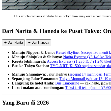
This article contains affiliate links. tokyo.how may earn a commission
AD
Dari Narita & Haneda ke Pusat Tokyo: On
✈️ Dari Narita
✈️ Dari Haneda
Menuju Nippori & Ueno:
Keisei Skyliner (secepat 36 menit 
Menuju Shinjuku & Shibuya:
Narita Express (¥3.140 ke Tok
Kereta lebih murah:
Access Express (¥1.235 IC / ¥1.240 tike
Bus ke Tokyo Station:
TYO-NRT (¥1.500 ongkos standar, dari
Menuju Shinagawa:
Jalur Keikyu (
secepat 14 menit dari Ter
Sepanjang Jalur Yamanote:
Tokyo Monorail (sekitar 13–19 
Langsung ke hotel Anda:
Bus Limousine
— cek halte, jadwal
Larut malam atau rombongan:
Taksi tarif tetap (mulai ¥7.
Yang Baru di 2026