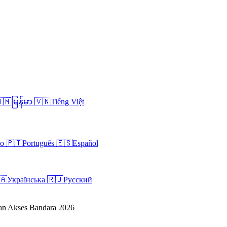
🇲
မြန်မာ
🇻🇳
Tiếng Việt
no
🇵🇹
Português
🇪🇸
Español
🇦
Українська
🇷🇺
Русский
uan Akses Bandara 2026