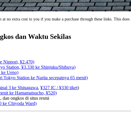
 at no extra cost to you if you make a purchase through these links. This does n
gkos dan Waktu Sekilas
ke Nippori, ¥2.470)
yo Station, ¥3.330 ke Shinjuku/Shibuya)
t ke Ueno)
 Tokyo Station ke Narita secepatnya 65 menit)
minal 3 ke Shinagawa
,
¥327 IC / ¥330 tiket
)
menit ke Hamamatsucho, ¥520)
, dan ongkos di situs resmi
600 ke Chiyoda Ward)