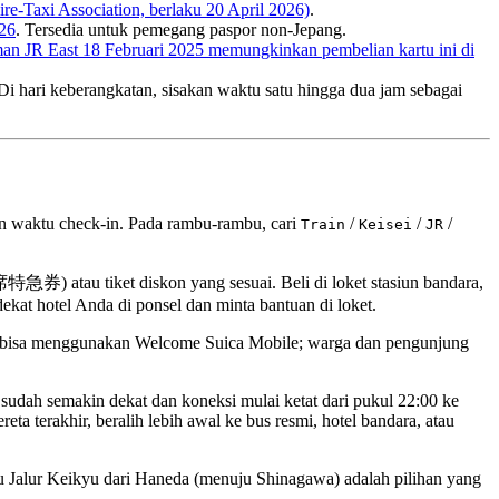
re-Taxi Association, berlaku 20 April 2026)
.
026
. Tersedia untuk pemegang paspor non-Jepang.
n JR East 18 Februari 2025 memungkinkan pembelian kartu ini di
i hari keberangkatan, sisakan waktu satu hingga dua jam sebagai
dan waktu check-in. Pada rambu-rambu, cari
/
/
/
Train
Keisei
JR
席特急券) atau tiket diskon yang sesuai. Beli di loket stasiun bandara,
ekat hotel Anda di ponsel dan minta bantuan di loket.
ek bisa menggunakan Welcome Suica Mobile; warga dan pengunjung
r sudah semakin dekat dan koneksi mulai ketat dari pukul 22:00 ke
eta terakhir, beralih lebih awal ke bus resmi, hotel bandara, atau
tau Jalur Keikyu dari Haneda (menuju Shinagawa) adalah pilihan yang