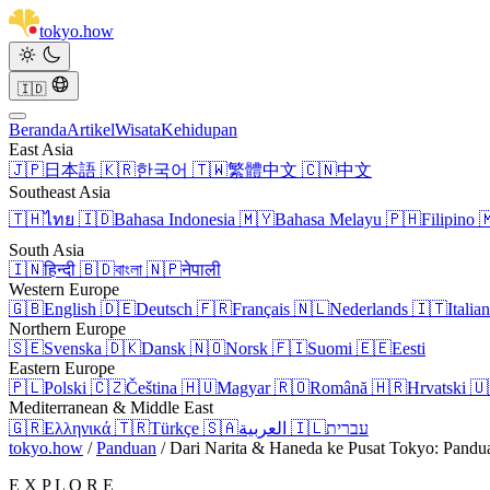
tokyo
.
how
🇮🇩
Beranda
Artikel
Wisata
Kehidupan
East Asia
🇯🇵
日本語
🇰🇷
한국어
🇹🇼
繁體中文
🇨🇳
中文
Southeast Asia
🇹🇭
ไทย
🇮🇩
Bahasa Indonesia
🇲🇾
Bahasa Melayu
🇵🇭
Filipino

South Asia
🇮🇳
हिन्दी
🇧🇩
বাংলা
🇳🇵
नेपाली
Western Europe
🇬🇧
English
🇩🇪
Deutsch
🇫🇷
Français
🇳🇱
Nederlands
🇮🇹
Italia
Northern Europe
🇸🇪
Svenska
🇩🇰
Dansk
🇳🇴
Norsk
🇫🇮
Suomi
🇪🇪
Eesti
Eastern Europe
🇵🇱
Polski
🇨🇿
Čeština
🇭🇺
Magyar
🇷🇴
Română
🇭🇷
Hrvatski
🇺
Mediterranean & Middle East
🇬🇷
Ελληνικά
🇹🇷
Türkçe
🇸🇦
العربية
🇮🇱
עברית
tokyo.how
/
Panduan
/
Dari Narita & Haneda ke Pusat Tokyo: Pand
E X P L O R E