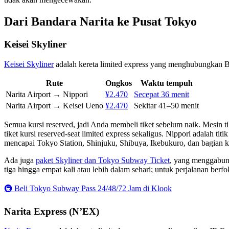
Dari Bandara Narita ke Pusat Tokyo
Keisei Skyliner
Keisei Skyliner
adalah kereta limited express yang menghubungkan 
Rute
Ongkos
Waktu tempuh
Narita Airport → Nippori
¥2.470
Secepat 36 menit
Narita Airport → Keisei Ueno
¥2.470
Sekitar 41–50 menit
Semua kursi reserved, jadi Anda membeli tiket sebelum naik. Mesin t
tiket kursi reserved-seat limited express sekaligus. Nippori adalah tit
mencapai Tokyo Station, Shinjuku, Shibuya, Ikebukuro, dan bagian kot
Ada juga
paket Skyliner dan Tokyo Subway Ticket
, yang menggabung
tiga hingga empat kali atau lebih dalam sehari; untuk perjalanan berf
🚇 Beli Tokyo Subway Pass 24/48/72 Jam di Klook
Narita Express (N’EX)