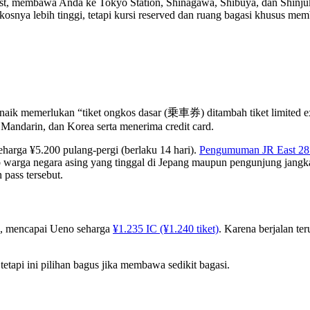
East, membawa Anda ke Tokyo Station, Shinagawa, Shibuya, dan Shinju
kosnya lebih tinggi, tetapi kursi reserved dan ruang bagasi khusus me
an naik memerlukan “tiket ongkos dasar (乗車券) ditambah tiket limited 
 Mandarin, dan Korea serta menerima credit card.
arga ¥5.200 pulang-pergi (berlaku 14 hari).
Pengumuman JR East 28 
warga negara asing yang tinggal di Jepang maupun pengunjung jangka p
pass tersebut.
ss, mencapai Ueno seharga
¥1.235 IC (¥1.240 tiket)
. Karena berjalan te
tetapi ini pilihan bagus jika membawa sedikit bagasi.