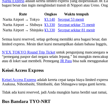
Narita Express
adalah kereta limited express yang dioperasikan JR 
bagasi besar dan ingin menghindari transit di Nippori atau Ueno. Ong
Rute
Ongkos
Waktu tempuh
Narita Airport → Tokyo
¥3.140
Secepat 53 menit
Narita Airport → Shibuya
¥3.330
Secepat sekitar 75 menit
Narita Airport → Shinjuku
¥3.330
Secepat sekitar 81 menit
Semua kursi reserved, setiap gerbong memiliki area bagasi besar, d
limited express. Mesin tiket kursi menampilkan dalam bahasa Inggris,
N’EX TOKYO Round Trip Ticket
untuk pengunjung mancanegara seh
“pemegang paspor dari negara selain Jepang.” Ini mungkin mencakup 
atau di loket saat membeli. Pemegang
JR Pass
bisa naik menggunakan 
Keisei Access Express
Keisei Access Express
adalah kereta cepat tanpa biaya limited expre
Asakusa, Nihonbashi, Shimbashi, dan Shinagawa tanpa ganti kereta.
Tidak ada kursi reserved, jadi Anda mungkin harus berdiri saat ramai, 
Bus Bandara TYO-NRT