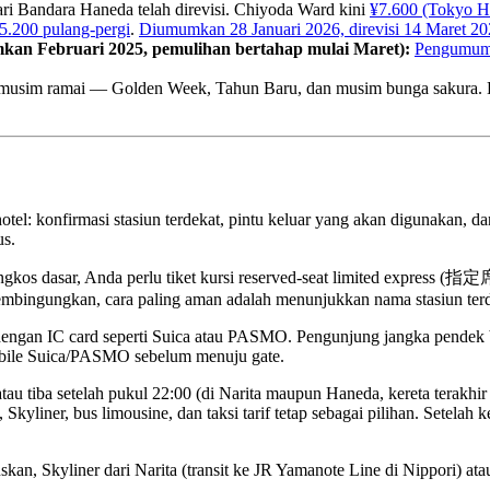
dari Bandara Haneda telah direvisi. Chiyoda Ward kini
¥7.600 (Tokyo Hi
5.200 pulang-pergi
.
Diumumkan 28 Januari 2026, direvisi 14 Maret 2
mkan Februari 2025, pemulihan bertahap mulai Maret):
Pengumuma
at musim ramai — Golden Week, Tahun Baru, dan musim bunga sakura. D
otel: konfirmasi stasiun terdekat, pintu keluar yang akan digunakan, 
s.
ongkos dasar, Anda perlu tiket kursi reserved-seat limited express (指定
 membingungkan, cara paling aman adalah menunjukkan nama stasiun terd
i dengan IC card seperti Suica atau PASMO. Pengunjung jangka pend
obile Suica/PASMO sebelum menuju gate.
atau tiba setelah pukul 22:00 (di Narita maupun Haneda, kereta terakhi
iner, bus limousine, dan taksi tarif tetap sebagai pilihan. Setelah ker
kan, Skyliner dari Narita (transit ke JR Yamanote Line di Nippori) a