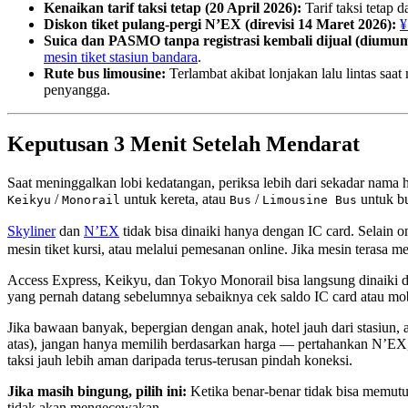
Kenaikan tarif taksi tetap (20 April 2026):
Tarif taksi tetap 
Diskon tiket pulang-pergi N’EX (direvisi 14 Maret 2026):
¥
Suica dan PASMO tanpa registrasi kembali dijual (diumu
mesin tiket stasiun bandara
.
Rute bus limousine:
Terlambat akibat lonjakan lalu lintas sa
penyangga.
Keputusan 3 Menit Setelah Mendarat
Saat meninggalkan lobi kedatangan, periksa lebih dari sekadar nama h
/
untuk kereta, atau
/
untuk bu
Keikyu
Monorail
Bus
Limousine Bus
Skyliner
dan
N’EX
tidak bisa dinaiki hanya dengan IC card. Selain 
mesin tiket kursi, atau melalui pemesanan online. Jika mesin terasa
Access Express, Keikyu, dan Tokyo Monorail bisa langsung dinaik
yang pernah datang sebelumnya sebaiknya cek saldo IC card atau m
Jika bawaan banyak, bepergian dengan anak, hotel jauh dari stasiun, 
atas), jangan hanya memilih berdasarkan harga — pertahankan N’EX, Skyl
taksi jauh lebih aman daripada terus-terusan pindah koneksi.
Jika masih bingung, pilih ini:
Ketika benar-benar tidak bisa memutus
tidak akan mengecewakan.