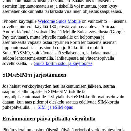
vaiheittain maaliskuusta 2025 alkaen. Saatavuus lentoasema-
asemien lippuautomaateissa ja tiskeillä voi muuttua, joten kysy
asemahenkilökunnalta tai tarkista virallinen ohjeistus saapuessasi.
iPhonen käyttäjille
Welcome Suica Mobile
on vaihtoehto — asenna
sovellus niin voit käyttää 180 päivää voimassa olevaa Suicaa.
Android-käyttäjät voivat käyttää Mobile Suica -sovellusta (Google
Pay tarvitaan), mutta lyhyelle matkalle on helpompaa ja
asennuksesta vapaata ostaa fyysinen kortti lentoasema-aseman
lippuautomaatista. Jos sinulla on jo IC-kortti tai mobiili
Suica/PASMO, voit käyttää sitä sellaisenaan, ja ladata matalaa
saldoa lentoasema-asemalla, lähikaupassa tai yhteensopivalla
sovelluksella. →
Suica-kortin osto- ja käyttöopas
SIM/eSIM:n järjestäminen
Jos haluat verkkoyhteyden heti laskeutumisen jälkeen, seuraa
saapumishallin opasteita SIM/eSIM-tiskille tai
myyntipisteautomaatille. Lyhytaikaiset eSIM-kortit ovat usein vain
dataan, kun taas pidempi oleskelu saattaa edellyttää SIM-korttia
puhepalvelulla. →
SIM- ja eSIM-opas
Ensimmäinen päivä pitkällä vierailulla
Pitkän vierailun ensimmäisenä päivänä priorisoi verkkoyhteyden ja