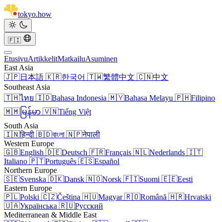
tokyo
.
how
🇫🇮
Etusivu
Artikkelit
Matkailu
Asuminen
East Asia
🇯🇵
日本語
🇰🇷
한국어
🇹🇼
繁體中文
🇨🇳
中文
Southeast Asia
🇹🇭
ไทย
🇮🇩
Bahasa Indonesia
🇲🇾
Bahasa Melayu
🇵🇭
Filipino
🇲🇲
မြန်မာ
🇻🇳
Tiếng Việt
South Asia
🇮🇳
हिन्दी
🇧🇩
বাংলা
🇳🇵
नेपाली
Western Europe
🇬🇧
English
🇩🇪
Deutsch
🇫🇷
Français
🇳🇱
Nederlands
🇮🇹
Italiano
🇵🇹
Português
🇪🇸
Español
Northern Europe
🇸🇪
Svenska
🇩🇰
Dansk
🇳🇴
Norsk
🇫🇮
Suomi
🇪🇪
Eesti
Eastern Europe
🇵🇱
Polski
🇨🇿
Čeština
🇭🇺
Magyar
🇷🇴
Română
🇭🇷
Hrvatski
🇺🇦
Українська
🇷🇺
Русский
Mediterranean & Middle East