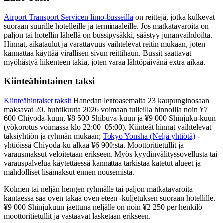
Airport Transport Servicen limo-busseilla
on reittejä, jotka kulkevat
suoraan suurille hotelleille ja terminaaleille. Jos matkatavaroita on
paljon tai hotellin lähellä on bussipysäkki, säästyy junanvaihdoilta.
Hinnat, aikataulut ja varattavuus vaihtelevat reitin mukaan, joten
kannattaa käyttää virallisen sivun reittihaun. Bussit saattavat
myöhästyä liikenteen takia, joten varaa lähtöpäivänä extra aikaa.
Kiinteähintainen taksi
Kiinteähintaiset taksit
Hanedan lentoasemalta 23 kaupunginosaan
maksavat 20. huhtikuuta 2026 voimaan tulleilla hinnoilla noin ¥7
600 Chiyoda-kuun, ¥8 500 Shibuya-kuun ja ¥9 000 Shinjuku-kuun
(yökorotus voimassa klo 22:00–05:00). Kiinteät hinnat vaihtelevat
taksiyhtiön ja ryhmän mukaan;
Tokyo Yonsha (Neljä yhtiötä)
-
yhtiöissä Chiyoda-ku alkaa ¥6 900:sta. Moottoritietullit ja
varausmaksut veloitetaan erikseen. Myös kyydinvälityssovellusta tai
varauspalvelua käytettäessä kannattaa tarkistaa katetut alueet ja
mahdolliset lisämaksut ennen nousemista.
Kolmen tai neljän hengen ryhmälle tai paljon matkatavaroita
kantaessa saa oven takaa oven eteen -kuljetuksen suoraan hotellille.
¥9 000 Shinjukuun jaettuna neljälle on noin ¥2 250 per henkilö —
moottoritietullit ja vastaavat lasketaan erikseen.