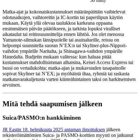
50 min)
Matka-ajat ja kokonaiskustannukset määränpäittäin vaihtelevat
odotusaikojen, vaihtoreitin ja IC-kortin tai paperilipun käytön
mukaan. Käytä yllä olevaa taulukkoa karkeana oppaana
ensimmäisen päivän päätökseen, ja tarkista lopuksi viralliset
aikataulut tai reitinsuunnittelija ennen lähtöä. Jos olet menossa
Yamanote-silmukan länsipuolelle tai asuinalueille, reissu on
helpompi suunnitella suoran N’EX:n tai Skyliner-plus-Nippori-
vaihdon ympärille Naritalta, ja Shinagawa-vaihdon ympärille
Hanedalta. Budjetin mukaan valitessa: kun haluaa pitää
kustannukset mahdollisimman alhaisina, Keisei Access Express tai
bussi on vertailukohta; matka-ajan ja mukavuuden tasapainolle
sopivat Skyliner tai N’EX; ja myöhäistä iltaa, ryhmiä tai raskasta
matkatavarakuljetusta varten kiinteähintainen taksi on harkitsemisen
arvoinen.
Mitä tehdä saapumisen jälkeen
Suica/PASMO:n hankkiminen
JR Eastin 18. helmikuuta 2025 antaman ilmoituksen
jälkeen
rekisteröimättömien Suica- ja PASMO-korttien myynti on jatkunut