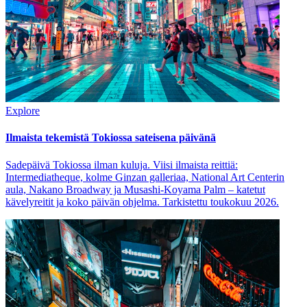
Explore
Ilmaista tekemistä Tokiossa sateisena päivänä
Sadepäivä Tokiossa ilman kuluja. Viisi ilmaista reittiä:
Intermediatheque, kolme Ginzan galleriaa, National Art Centerin
aula, Nakano Broadway ja Musashi-Koyama Palm – katetut
kävelyreitit ja koko päivän ohjelma. Tarkistettu toukokuu 2026.