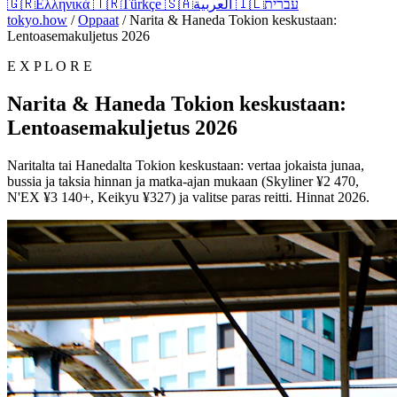
🇬🇷
Ελληνικά
🇹🇷
Türkçe
🇸🇦
العربية
🇮🇱
עברית
tokyo.how
/
Oppaat
/
Narita & Haneda Tokion keskustaan:
Lentoasemakuljetus 2026
E X P L O R E
Narita & Haneda Tokion keskustaan:
Lentoasemakuljetus 2026
Naritalta tai Hanedalta Tokion keskustaan: vertaa jokaista junaa,
bussia ja taksia hinnan ja matka-ajan mukaan (Skyliner ¥2 470,
N'EX ¥3 140+, Keikyu ¥327) ja valitse paras reitti. Hinnat 2026.