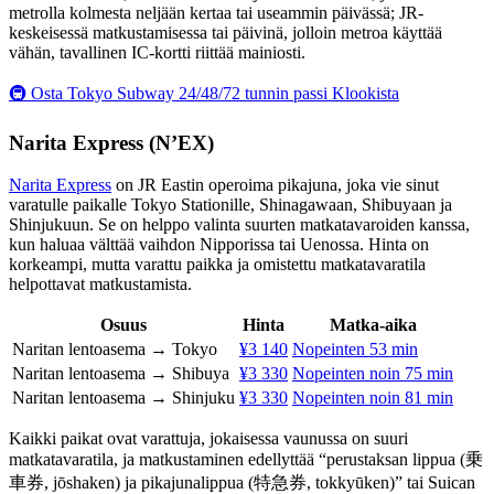
metrolla kolmesta neljään kertaa tai useammin päivässä; JR-
keskeisessä matkustamisessa tai päivinä, jolloin metroa käyttää
vähän, tavallinen IC-kortti riittää mainiosti.
🚇 Osta Tokyo Subway 24/48/72 tunnin passi Klookista
Narita Express (N’EX)
Narita Express
on JR Eastin operoima pikajuna, joka vie sinut
varatulle paikalle Tokyo Stationille, Shinagawaan, Shibuyaan ja
Shinjukuun. Se on helppo valinta suurten matkatavaroiden kanssa,
kun haluaa välttää vaihdon Nipporissa tai Uenossa. Hinta on
korkeampi, mutta varattu paikka ja omistettu matkatavaratila
helpottavat matkustamista.
Osuus
Hinta
Matka-aika
Naritan lentoasema → Tokyo
¥3 140
Nopeinten 53 min
Naritan lentoasema → Shibuya
¥3 330
Nopeinten noin 75 min
Naritan lentoasema → Shinjuku
¥3 330
Nopeinten noin 81 min
Kaikki paikat ovat varattuja, jokaisessa vaunussa on suuri
matkatavaratila, ja matkustaminen edellyttää “perustaksan lippua (乗
車券, jōshaken) ja pikajunalippua (特急券, tokkyūken)” tai Suican