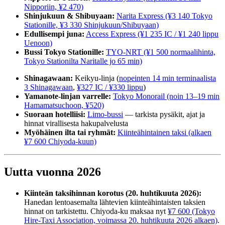
Nipporiin, ¥2 470)
Shinjukuun & Shibuyaan:
Narita Express (¥3 140 Tokyo
Stationille, ¥3 330 Shinjukuun/Shibuyaan)
Edullisempi juna:
Access Express (¥1 235 IC / ¥1 240 lippu
Uenoon)
Bussi Tokyo Stationille:
TYO-NRT (¥1 500 normaalihinta,
Tokyo Stationilta Naritalle jo 65 min)
Shinagawaan:
Keikyu-linja (
nopeinten 14 min terminaalista
3 Shinagawaan
,
¥327 IC / ¥330 lippu
)
Yamanote-linjan varrelle:
Tokyo Monorail (noin 13–19 min
Hamamatsuchoon, ¥520)
Suoraan hotelliisi:
Limo-bussi
— tarkista pysäkit, ajat ja
hinnat virallisesta hakupalvelusta
Myöhäinen ilta tai ryhmät:
Kiinteähintainen taksi (alkaen
¥7 600 Chiyoda-kuun)
Uutta vuonna 2026
Kiinteän taksihinnan korotus (20. huhtikuuta 2026):
Hanedan lentoasemalta lähtevien kiinteähintaisten taksien
hinnat on tarkistettu. Chiyoda-ku maksaa nyt
¥7 600 (Tokyo
Hire-Taxi Association, voimassa 20. huhtikuuta 2026 alkaen)
.