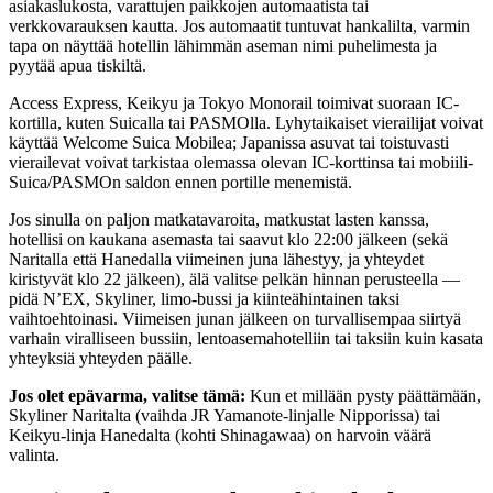
asiakaslukosta, varattujen paikkojen automaatista tai
verkkovarauksen kautta. Jos automaatit tuntuvat hankalilta, varmin
tapa on näyttää hotellin lähimmän aseman nimi puhelimesta ja
pyytää apua tiskiltä.
Access Express, Keikyu ja Tokyo Monorail toimivat suoraan IC-
kortilla, kuten Suicalla tai PASMOlla. Lyhytaikaiset vierailijat voivat
käyttää Welcome Suica Mobilea; Japanissa asuvat tai toistuvasti
vierailevat voivat tarkistaa olemassa olevan IC-korttinsa tai mobiili-
Suica/PASMOn saldon ennen portille menemistä.
Jos sinulla on paljon matkatavaroita, matkustat lasten kanssa,
hotellisi on kaukana asemasta tai saavut klo 22:00 jälkeen (sekä
Naritalla että Hanedalla viimeinen juna lähestyy, ja yhteydet
kiristyvät klo 22 jälkeen), älä valitse pelkän hinnan perusteella —
pidä N’EX, Skyliner, limo-bussi ja kiinteähintainen taksi
vaihtoehtoinasi. Viimeisen junan jälkeen on turvallisempaa siirtyä
varhain viralliseen bussiin, lentoasemahotelliin tai taksiin kuin kasata
yhteyksiä yhteyden päälle.
Jos olet epävarma, valitse tämä:
Kun et millään pysty päättämään,
Skyliner Naritalta (vaihda JR Yamanote-linjalle Nipporissa) tai
Keikyu-linja Hanedalta (kohti Shinagawaa) on harvoin väärä
valinta.