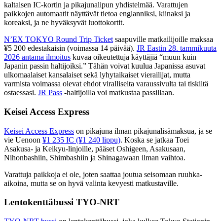
kaltaisen IC-kortin ja pikajunalipun yhdistelmää. Varattujen
paikkojen automaatit näyttävät tietoa englanniksi, kiinaksi ja
koreaksi, ja ne hyväksyvät luottokortit.
N’EX TOKYO Round Trip Ticket
saapuville matkailijoille maksaa
¥5 200 edestakaisin (voimassa 14 päivää).
JR Eastin 28. tammikuuta
2026 antama ilmoitus
kuvaa oikeutettuja käyttäjiä “muun kuin
Japanin passin haltijoiksi.” Tähän voivat kuulua Japanissa asuvat
ulkomaalaiset kansalaiset sekä lyhytaikaiset vierailijat, mutta
varmista voimassa olevat ehdot viralliselta varaussivulta tai tiskiltä
ostaessasi.
JR Pass
-haltijoilla voi matkustaa passillaan.
Keisei Access Express
Keisei Access Express
on pikajuna ilman pikajunalisämaksua, ja se
vie Uenoon
¥1 235 IC (¥1 240 lippu)
. Koska se jatkaa Toei
Asakusa- ja Keikyu-linjoille, pääset Oshigeen, Asakusaan,
Nihonbashiin, Shimbashiin ja Shinagawaan ilman vaihtoa.
Varattuja paikkoja ei ole, joten saattaa joutua seisomaan ruuhka-
aikoina, mutta se on hyvä valinta kevyesti matkustaville.
Lentokenttäbussi TYO-NRT