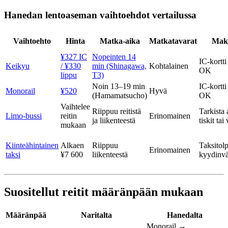
Hanedan lentoaseman vaihtoehdot vertailussa
Vaihtoehto
Hinta
Matka-aika
Matkatavarat
Maks
¥327 IC
Nopeinten 14
IC-kortt
Keikyu
/ ¥330
min (Shinagawa,
Kohtalainen
OK
lippu
T3)
Noin 13–19 min
IC-kortt
Monorail
¥520
Hyvä
(Hamamatsucho)
OK
Vaihtelee
Riippuu reitistä
Tarkista 
Limo-bussi
reitin
Erinomainen
ja liikenteestä
tiskit tai
mukaan
Kiinteähintainen
Alkaen
Riippuu
Taksitolp
Erinomainen
taksi
¥7 600
liikenteestä
kyydinvä
Suositellut reitit määränpään mukaan
Määränpää
Naritalta
Hanedalta
Monorail →