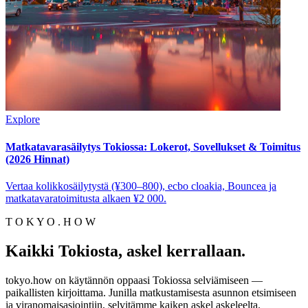
Explore
Matkatavarasäilytys Tokiossa: Lokerot, Sovellukset & Toimitus
(2026 Hinnat)
Vertaa kolikkosäilytystä (¥300–800), ecbo cloakia, Bouncea ja
matkatavaratoimitusta alkaen ¥2 000.
T O K Y O . H O W
Kaikki Tokiosta, askel kerrallaan.
tokyo.how on käytännön oppaasi Tokiossa selviämiseen —
paikallisten kirjoittama. Junilla matkustamisesta asunnon etsimiseen
ja viranomaisasiointiin, selvitämme kaiken askel askeleelta.