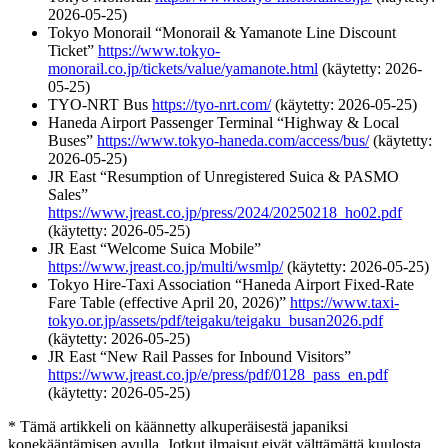
2026-05-25)
Tokyo Monorail “Monorail & Yamanote Line Discount
Ticket”
https://www.tokyo-
monorail.co.jp/tickets/value/yamanote.html
(käytetty: 2026-
05-25)
TYO-NRT Bus
https://tyo-nrt.com/
(käytetty: 2026-05-25)
Haneda Airport Passenger Terminal “Highway & Local
Buses”
https://www.tokyo-haneda.com/access/bus/
(käytetty:
2026-05-25)
JR East “Resumption of Unregistered Suica & PASMO
Sales”
https://www.jreast.co.jp/press/2024/20250218_ho02.pdf
(käytetty: 2026-05-25)
JR East “Welcome Suica Mobile”
https://www.jreast.co.jp/multi/wsmlp/
(käytetty: 2026-05-25)
Tokyo Hire-Taxi Association “Haneda Airport Fixed-Rate
Fare Table (effective April 20, 2026)”
https://www.taxi-
tokyo.or.jp/assets/pdf/teigaku/teigaku_busan2026.pdf
(käytetty: 2026-05-25)
JR East “New Rail Passes for Inbound Visitors”
https://www.jreast.co.jp/e/press/pdf/0128_pass_en.pdf
(käytetty: 2026-05-25)
* Tämä artikkeli on käännetty alkuperäisestä japaniksi
konekääntämisen avulla. Jotkut ilmaisut eivät välttämättä kuulosta