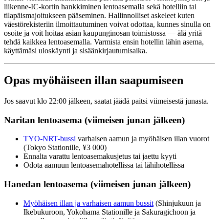
liikenne-IC-kortin hankkiminen lentoasemalla sekä hotelliin tai
tilapäismajoitukseen pääseminen. Hallinnolliset askeleet kuten
väestörekisteriin ilmoittautuminen voivat odottaa, kunnes sinulla on
osoite ja voit hoitaa asian kaupunginosan toimistossa — älä yritä
tehdä kaikkea lentoasemalla. Varmista ensin hotellin lähin asema,
käyttämäsi uloskäynti ja sisäänkirjautumisaika.
Opas myöhäiseen illan saapumiseen
Jos saavut klo 22:00 jälkeen, saatat jäädä paitsi viimeisestä junasta.
Naritan lentoasema (viimeisen junan jälkeen)
TYO-NRT-bussi
varhaisen aamun ja myöhäisen illan vuorot
(Tokyo Stationille, ¥3 000)
Ennalta varattu lentoasemakusjetus tai jaettu kyyti
Odota aamuun lentoasemahotellissa tai lähihotellissa
Hanedan lentoasema (viimeisen junan jälkeen)
Myöhäisen illan ja varhaisen aamun bussit
(Shinjukuun ja
Ikebukuroon, Yokohama Stationille ja Sakuragichoon ja