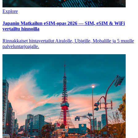
Explore
Japanin Matkailun eSIM-opas 2026 — SIM, eSIM & WiFi
vertailtu hinnoilla
Rinnakkaiset hintavertailut Airalolle, Ubigille, Mobalille ja 5 muulle
palveluntarjoajalle.