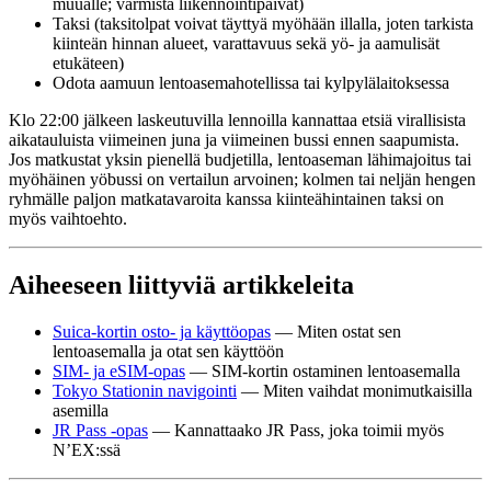
muualle; varmista liikennöintipäivät)
Taksi (taksitolpat voivat täyttyä myöhään illalla, joten tarkista
kiinteän hinnan alueet, varattavuus sekä yö- ja aamulisät
etukäteen)
Odota aamuun lentoasemahotellissa tai kylpylälaitoksessa
Klo 22:00 jälkeen laskeutuvilla lennoilla kannattaa etsiä virallisista
aikatauluista viimeinen juna ja viimeinen bussi ennen saapumista.
Jos matkustat yksin pienellä budjetilla, lentoaseman lähimajoitus tai
myöhäinen yöbussi on vertailun arvoinen; kolmen tai neljän hengen
ryhmälle paljon matkatavaroita kanssa kiinteähintainen taksi on
myös vaihtoehto.
Aiheeseen liittyviä artikkeleita
Suica-kortin osto- ja käyttöopas
— Miten ostat sen
lentoasemalla ja otat sen käyttöön
SIM- ja eSIM-opas
— SIM-kortin ostaminen lentoasemalla
Tokyo Stationin navigointi
— Miten vaihdat monimutkaisilla
asemilla
JR Pass -opas
— Kannattaako JR Pass, joka toimii myös
N’EX:ssä