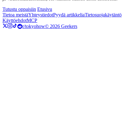
Tutustu oppaisiin
Etusivu
Tietoa meistä
Yhteystiedot
Pyydä artikkelia
Tietosuojakäytäntö
Käyttöehdot
MCP
r/tokyohow
© 2026 Geekers