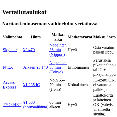
Vertailutaulukot
Naritan lentoaseman vaihtoehdot vertailussa
Matka-
Vaihtoehto
Hinta
Matkatavarat
Maksu / osto
aika
Nopeinten
Osta varatun
Skyliner
¥2 470
36 min
Hyvä
paikan lippu
(Nippori)
Perustaksa +
Nopeinten
pikajunalippu
N’EX
Alkaen ¥3 140
53 min
Erinomainen
tai IC +
(Tokyo)
pikajunalippu
Noin 55–
IC-kortti OK,
Access
¥1 235 IC
70 min
Kohtalainen
ei varattuja
Express
(Ueno)
paikkoja
Luottokortti
ja käteinen
¥1 500
65 min
TYO-NRT
Hyvä
OK (vahvista
(normaalihinta)
alkaen
viralliselta
sivulta)