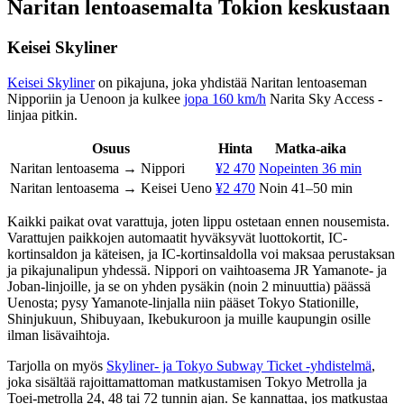
Naritan lentoasemalta Tokion keskustaan
Keisei Skyliner
Keisei Skyliner
on pikajuna, joka yhdistää Naritan lentoaseman
Nipporiin ja Uenoon ja kulkee
jopa 160 km/h
Narita Sky Access -
linjaa pitkin.
Osuus
Hinta
Matka-aika
Naritan lentoasema → Nippori
¥2 470
Nopeinten 36 min
Naritan lentoasema → Keisei Ueno
¥2 470
Noin 41–50 min
Kaikki paikat ovat varattuja, joten lippu ostetaan ennen nousemista.
Varattujen paikkojen automaatit hyväksyvät luottokortit, IC-
kortinsaldon ja käteisen, ja IC-kortinsaldolla voi maksaa perustaksan
ja pikajunalipun yhdessä. Nippori on vaihtoasema JR Yamanote- ja
Joban-linjoille, ja se on yhden pysäkin (noin 2 minuuttia) päässä
Uenosta; pysy Yamanote-linjalla niin pääset Tokyo Stationille,
Shinjukuun, Shibuyaan, Ikebukuroon ja muille kaupungin osille
ilman lisävaihtoja.
Tarjolla on myös
Skyliner- ja Tokyo Subway Ticket -yhdistelmä
,
joka sisältää rajoittamattoman matkustamisen Tokyo Metrolla ja
Toei-metrolla 24, 48 tai 72 tunnin ajan. Se kannattaa, jos matkustaa