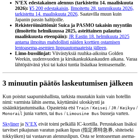
N’EX edestakainen alennus (tarkistettu 14. maaliskuuta
2026):
¥5 200 edestakaisin
.
Ilmoitettu 28. tammikuuta 2026,
tarkistettu 14. maaliskuuta 2026
. Saatavilla muun kuin
Japanin passin haltijoille.
Rekisteröimättömät Suica ja PASMO takaisin myyntiin
(ilmoitettu helmikuussa 2025, asteittainen palautus
maaliskuusta eteenpäin):
JR Eastin 18. helmikuuta 2025
antama ilmoitus mahdollisti näiden korttien ostamisen
lentoasema-asemien lippuautomaateista jälleen
.
Limo-bussilinjat:
Viivästyksiä ruuhka-aikoina Golden
Weekin, uudenvuoden ja kirsikankukkaskauden aikana. Varaa
lähtöpäivänä yksi tai kaksi tuntia lisäaikaa lentoasemalle.
3 minuutin päätös laskeutumisen jälkeen
Kun poistut saapumishallista, tarkista muutakin kuin vain hotellin
nimi: varmista lähin asema, käyttämäsi uloskäynti ja
sisäänkirjautumisaika. Opasteista etsi
/
/
/
/
Train
Keisei
JR
Keikyu
junia varten, tai
/
busseja varten.
Monorail
Bus
Limousine Bus
Skyliner
ja
N’EX
eivät toimi pelkällä IC-kortilla. Perustaksan lisäksi
tarvitset pikajunan varatun paikan lipun (指定席特急券, shiteiseki
tokkyūken) tai vastaavan alennuslipun. Osta se lentoaseman asema-