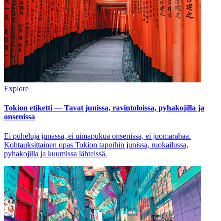
Explore
Tokion etiketti — Tavat junissa, ravintoloissa, pyhakojilla ja
onsenissa
Ei puheluja junassa, ei uimapukua onsenissa, ei juomarahaa.
Kohtauksittainen opas Tokion tapoihin junissa, ruokailussa,
pyhakojilla ja kuumissa lähteissä.