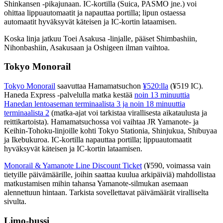
Shinkansen -pikajunaan. IC-kortilla (Suica, PASMO jne.) voi
ohittaa lippuautomaatit ja napauttaa portilla; lipun ostaessa
automaatit hyväksyvät käteisen ja IC-kortin lataamisen.
Koska linja jatkuu Toei Asakusa -linjalle, pääset Shimbashiin,
Nihonbashiin, Asakusaan ja Oshigeen ilman vaihtoa.
Tokyo Monorail
Tokyo Monorail
saavuttaa Hamamatsuchon
¥520:lla
(¥519 IC).
Haneda Express -palvelulla matka kestää
noin 13 minuuttia
Hanedan lentoaseman terminaalista 3 ja noin 18 minuuttia
terminaalista 2
(matka-ajat voi tarkistaa virallisesta aikataulusta ja
reittikartoista). Hamamatsuchossa voi vaihtaa JR Yamanote- ja
Keihin-Tohoku-linjoille kohti Tokyo Stationia, Shinjukua, Shibuyaa
ja Ikebukuroa. IC-kortilla napauttaa portilla; lippuautomaatit
hyväksyvät käteisen ja IC-kortin lataamisen.
Monorail & Yamanote Line Discount Ticket
(¥590, voimassa vain
tietyille päivämäärille, joihin saattaa kuulua arkipäiviä) mahdollistaa
matkustamisen mihin tahansa Yamanote-silmukan asemaan
alennettuun hintaan. Tarkista sovellettavat päivämäärät viralliselta
sivulta.
Limo-bussi