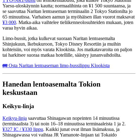
TYO-NRT-bussi
on lentokenttäbussi, joka kulkee Tokyo Stationin
Yaesu-uloskäynnin kautta; normaalihinta on ¥1 500 suuntaansa, ja
se saavuttaa Naritan lentoaseman terminaalin 2 Tokyo Stationilta jo
65 minuutissa. Varhaisen aamun ja myöhäisen illan vuorot maksavat
¥3 000
. Matka-aika vaihtelee tieliikenneolosuhteiden mukaan, joten
varaa hyvin aikaa.
Limo-bussit, jotka kulkevat suoraan Naritan lentoasemalta
Shinjukuun, Ikebukuroon, Tokyo Disney Resortiin ja muihin
kohteisiin, voi myös varata Klookista. Jos matkatavaroita on paljon
tai harkitsee suoraa matkaa hotellille, säästyy junanvaihdoilta.
🚌 Osta Naritan lentoaseman limo-bussilippu Klookista
Hanedan lentoasemalta Tokion
keskustaan
Keikyu-linja
Keikyu-linja
saavuttaa Shinagawan nopeinten 14 minuutissa
(terminaalista 3) tai noin 16–18 minuutissa terminaaleista 1 ja 2.
¥327 IC / ¥330 lippu
. Kaikki junat ovat ilman lisämaksua, ja
Shinagawassa voi vaihtaa JR Yamanote-linjaan tai Tokaido