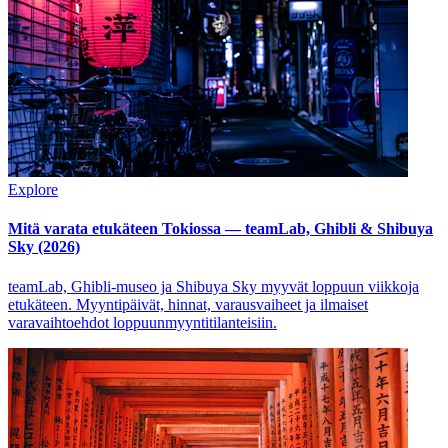
Explore
Mitä varata etukäteen Tokiossa — teamLab, Ghibli & Shibuya
Sky (2026)
teamLab, Ghibli-museo ja Shibuya Sky myyvät loppuun viikkoja
etukäteen. Myyntipäivät, hinnat, varausvaiheet ja ilmaiset
varavaihtoehdot loppuunmyyntitilanteisiin.