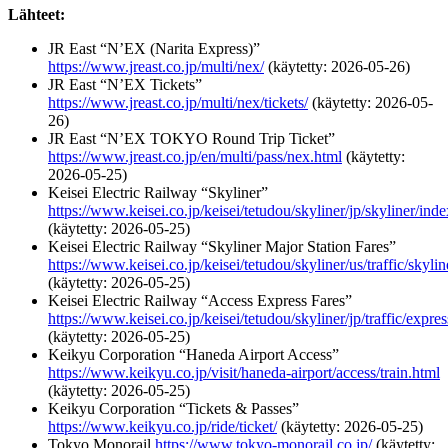
Lähteet:
JR East “N’EX (Narita Express)”
https://www.jreast.co.jp/multi/nex/
(käytetty: 2026-05-26)
JR East “N’EX Tickets”
https://www.jreast.co.jp/multi/nex/tickets/
(käytetty: 2026-05-
26)
JR East “N’EX TOKYO Round Trip Ticket”
https://www.jreast.co.jp/en/multi/pass/nex.html
(käytetty:
2026-05-25)
Keisei Electric Railway “Skyliner”
https://www.keisei.co.jp/keisei/tetudou/skyliner/jp/skyliner/ind
(käytetty: 2026-05-25)
Keisei Electric Railway “Skyliner Major Station Fares”
https://www.keisei.co.jp/keisei/tetudou/skyliner/us/traffic/skyli
(käytetty: 2026-05-25)
Keisei Electric Railway “Access Express Fares”
https://www.keisei.co.jp/keisei/tetudou/skyliner/jp/traffic/expre
(käytetty: 2026-05-25)
Keikyu Corporation “Haneda Airport Access”
https://www.keikyu.co.jp/visit/haneda-airport/access/train.html
(käytetty: 2026-05-25)
Keikyu Corporation “Tickets & Passes”
https://www.keikyu.co.jp/ride/ticket/
(käytetty: 2026-05-25)
Tokyo Monorail
https://www.tokyo-monorail.co.jp/
(käytetty: