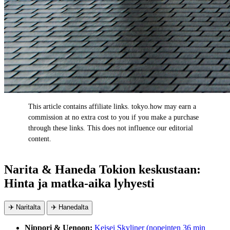
This article contains affiliate links. tokyo.how may earn a
AD
commission at no extra cost to you if you make a purchase
through these links. This does not influence our editorial
content.
Narita & Haneda Tokion keskustaan:
Hinta ja matka-aika lyhyesti
✈️ Naritalta
✈️ Hanedalta
Nippori & Uenoon:
Keisei Skyliner (nopeinten 36 min