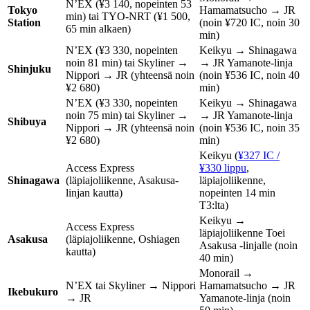
N’EX (¥3 140, nopeinten 53
Tokyo
Hamamatsucho → JR
min) tai TYO-NRT (¥1 500,
Station
(noin ¥720 IC, noin 30
65 min alkaen)
min)
N’EX (¥3 330, nopeinten
Keikyu → Shinagawa
noin 81 min) tai Skyliner →
→ JR Yamanote-linja
Shinjuku
Nippori → JR (yhteensä noin
(noin ¥536 IC, noin 40
¥2 680)
min)
N’EX (¥3 330, nopeinten
Keikyu → Shinagawa
noin 75 min) tai Skyliner →
→ JR Yamanote-linja
Shibuya
Nippori → JR (yhteensä noin
(noin ¥536 IC, noin 35
¥2 680)
min)
Keikyu (
¥327 IC /
Access Express
¥330 lippu
,
Shinagawa
(läpiajoliikenne, Asakusa-
läpiajoliikenne,
linjan kautta)
nopeinten 14 min
T3:lta)
Keikyu →
Access Express
läpiajoliikenne Toei
Asakusa
(läpiajoliikenne, Oshiagen
Asakusa -linjalle (noin
kautta)
40 min)
Monorail →
N’EX tai Skyliner → Nippori
Hamamatsucho → JR
Ikebukuro
→ JR
Yamanote-linja (noin