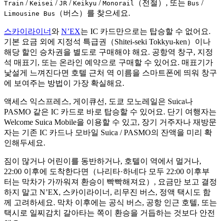
/
/
/
/
（전철）, 또는
/
Train
Keisei
JR
Keikyu
Monorail
Bus
（버스）를 찾으세요.
Limousine Bus
스카이라이너
와
N’EX
는 IC 카드만으로는 탑승할 수 없어요.
기본 요금 외에 지정석 특급권（Shitei-seki Tokkyu-ken）이나
해당 할인 승차권을 별도로 구매해야 해요. 공항역 창구, 지정
석 매표기, 또는 온라인 예약으로 구매할 수 있어요. 매표기가
낯설게 느껴진다면 호텔 근처 역 이름을 스마트폰에 띄워 창구
에 보여주는 방법이 가장 확실해요.
액세스 익스프레스, 게이큐선, 도쿄 모노레일은 Suica나
PASMO 같은 IC 카드로 바로 탑승할 수 있어요. 단기 여행자는
Welcome Suica Mobile을 이용할 수 있고, 장기 거주자나 재방문
자는 기존 IC 카드나 모바일 Suica / PASMO의 잔액을 미리 확
인해두세요.
짐이 많거나 어린이를 동반하거나, 호텔이 역에서 멀거나,
22:00 이후에 도착한다면（나리타·하네다 모두 22:00 이후부
터는 막차가 가까워져 환승이 빡빡해져요）, 요금만 보고 결정
하지 말고 N’EX, 스카이라이너, 리무진 버스, 정액 택시도 함
께 고려하세요. 막차 이후에는 공식 버스, 공항 인근 호텔, 또는
택시로 일찌감치 갈아타는 쪽이 환승을 거듭하는 것보다 안전