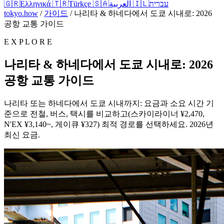
🇬🇷
Ελληνικά
🇹🇷
Türkçe
🇸🇦
العربية
🇮🇱
עברית
tokyo.how
/
가이드
/
나리타 & 하네다에서 도쿄 시내로: 2026
공항 교통 가이드
E X P L O R E
나리타 & 하네다에서 도쿄 시내로: 2026
공항 교통 가이드
나리타 또는 하네다에서 도쿄 시내까지: 요금과 소요 시간 기
준으로 전철, 버스, 택시를 비교하고(스카이라이너 ¥2,470,
N'EX ¥3,140~, 게이큐 ¥327) 최적 경로를 선택하세요. 2026년
최신 요금.