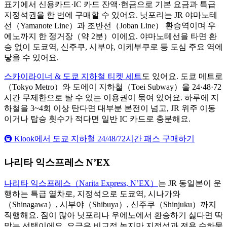
표기에서 신용카드·IC 카드 잔액·현금으로 기본 요금과 특급
지정석권을 한 번에 구매할 수 있어요. 닛포리는 JR 야마노테
선（Yamanote Line）과 조반선（Joban Line） 환승역이며 우
에노까지 한 정거장（약 2분）이에요. 야마노테선을 타면 환
승 없이 도쿄역, 신주쿠, 시부야, 이케부쿠로 등 도심 주요 역에
닿을 수 있어요.
스카이라이너 & 도쿄 지하철 티켓 세트
도 있어요. 도쿄 메트로
（Tokyo Metro）와 도에이 지하철（Toei Subway）을 24·48·72
시간 무제한으로 탈 수 있는 이용권이 묶여 있어요. 하루에 지
하철을 3~4회 이상 탄다면 대부분 본전이 넘고, JR 위주 이동
이거나 탑승 횟수가 적다면 일반 IC 카드로 충분해요.
🚇 Klook에서 도쿄 지하철 24/48/72시간 패스 구매하기
나리타 익스프레스 N’EX
나리타 익스프레스（Narita Express, N’EX）
는 JR 동일본이 운
행하는 특급 열차로, 지정석으로 도쿄역, 시나가와
（Shinagawa）, 시부야（Shibuya）, 신주쿠（Shinjuku）까지
직행해요. 짐이 많아 닛포리나 우에노에서 환승하기 싫다면 딱
맞는 선택이에요. 요금은 비교적 높지만 지정석과 전용 수하물