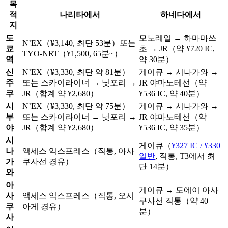
목
적
나리타에서
하네다에서
지
도
모노레일 → 하마마쓰
N’EX（¥3,140, 최단 53분）또는
쿄
초 → JR（약 ¥720 IC,
TYO-NRT（¥1,500, 65분~）
역
약 30분）
신
N’EX（¥3,330, 최단 약 81분）
게이큐 → 시나가와 →
주
또는 스카이라이너 → 닛포리 →
JR 야마노테선（약
쿠
JR（합계 약 ¥2,680）
¥536 IC, 약 40분）
시
N’EX（¥3,330, 최단 약 75분）
게이큐 → 시나가와 →
부
또는 스카이라이너 → 닛포리 →
JR 야마노테선（약
야
JR（합계 약 ¥2,680）
¥536 IC, 약 35분）
시
게이큐（
¥327 IC / ¥330
나
액세스 익스프레스（직통, 아사
일반
, 직통, T3에서 최
가
쿠사선 경유）
단 14분）
와
아
게이큐 → 도에이 아사
사
액세스 익스프레스（직통, 오시
쿠사선 직통（약 40
쿠
아게 경유）
분）
사