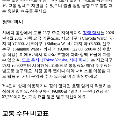
부는 노선마다 다르니 공식 사이트의 노선 검색으로 확인하세
요. 교통 정체로 지연될 수 있으니 출발 당일 공항으로 향할 때
는 충분한 여유를 두세요.
정액 택시
하네다 공항에서 도쿄 23구 주요 지역까지의
정액 택시
는 2026
년 4월 20일 시행 요금 기준으로, 지요다구（Chiyoda Ward）까
지 약 ¥7,600, 시부야구（Shibuya Ward）까지 약 ¥8,500, 신주
쿠구（Shinjuku Ward）까지 약 ¥9,000（22:00~5:00는 심야 할
증 적용）이에요. 택시 회사와 조합에 따라 정액 요금이 다를
수 있으며,
도쿄 욘샤（Tokyo Yonsha, 사대 회사）
는 지요다구
까지 ¥6,900부터 시작해요. 고속도로 통행료와 예약 수수료는
별도로 청구돼요. 차량 공유 앱이나 예약 서비스를 이용할 때
도 탑승 전 커버 구역과 추가 요금을 미리 확인하세요.
3~4인이 함께 이동하거나 짐이 많다면 호텔 앞까지 직행하는
장점이 있어요. 신주쿠까지 ¥9,000을 4명이 나누면 1인당 약
¥2,250이지만, 고속 요금 등은 별도 계산이에요.
교통 수단 비교표