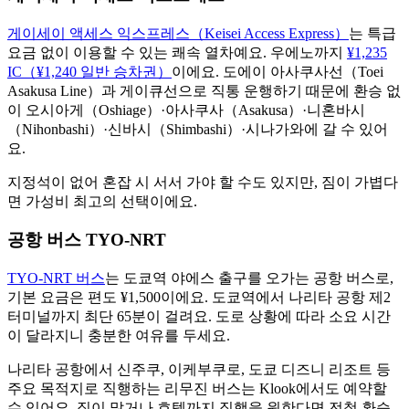
게이세이 액세스 익스프레스（Keisei Access Express）
는 특급
요금 없이 이용할 수 있는 쾌속 열차예요. 우에노까지
¥1,235
IC（¥1,240 일반 승차권）
이에요. 도에이 아사쿠사선（Toei
Asakusa Line）과 게이큐선으로 직통 운행하기 때문에 환승 없
이 오시아게（Oshiage）·아사쿠사（Asakusa）·니혼바시
（Nihonbashi）·신바시（Shimbashi）·시나가와에 갈 수 있어
요.
지정석이 없어 혼잡 시 서서 가야 할 수도 있지만, 짐이 가볍다
면 가성비 최고의 선택이에요.
공항 버스 TYO-NRT
TYO-NRT 버스
는 도쿄역 야에스 출구를 오가는 공항 버스로,
기본 요금은 편도 ¥1,500이에요. 도쿄역에서 나리타 공항 제2
터미널까지 최단 65분이 걸려요. 도로 상황에 따라 소요 시간
이 달라지니 충분한 여유를 두세요.
나리타 공항에서 신주쿠, 이케부쿠로, 도쿄 디즈니 리조트 등
주요 목적지로 직행하는 리무진 버스는 Klook에서도 예약할
수 있어요. 짐이 많거나 호텔까지 직행을 원한다면 전철 환승