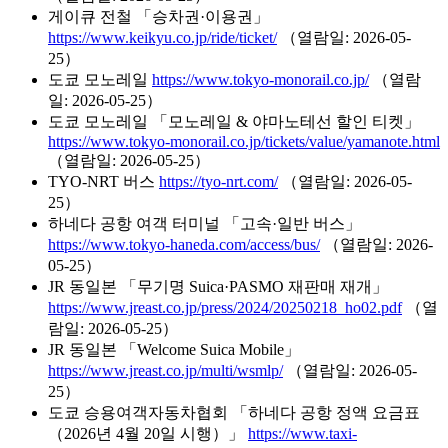
게이큐 전철 「승차권·이용권」
https://www.keikyu.co.jp/ride/ticket/
（열람일: 2026-05-
25）
도쿄 모노레일
https://www.tokyo-monorail.co.jp/
（열람
일: 2026-05-25）
도쿄 모노레일 「모노레일 & 야마노테선 할인 티켓」
https://www.tokyo-monorail.co.jp/tickets/value/yamanote.html
（열람일: 2026-05-25）
TYO-NRT 버스
https://tyo-nrt.com/
（열람일: 2026-05-
25）
하네다 공항 여객 터미널 「고속·일반 버스」
https://www.tokyo-haneda.com/access/bus/
（열람일: 2026-
05-25）
JR 동일본 「무기명 Suica·PASMO 재판매 재개」
https://www.jreast.co.jp/press/2024/20250218_ho02.pdf
（열
람일: 2026-05-25）
JR 동일본 「Welcome Suica Mobile」
https://www.jreast.co.jp/multi/wsmlp/
（열람일: 2026-05-
25）
도쿄 승용여객자동차협회 「하네다 공항 정액 요금표
（2026년 4월 20일 시행）」
https://www.taxi-