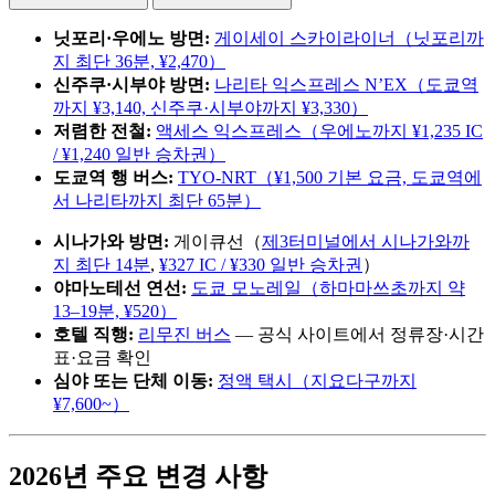
닛포리·우에노 방면:
게이세이 스카이라이너（닛포리까
지 최단 36분, ¥2,470）
신주쿠·시부야 방면:
나리타 익스프레스 N’EX（도쿄역
까지 ¥3,140, 신주쿠·시부야까지 ¥3,330）
저렴한 전철:
액세스 익스프레스（우에노까지 ¥1,235 IC
/ ¥1,240 일반 승차권）
도쿄역 행 버스:
TYO-NRT（¥1,500 기본 요금, 도쿄역에
서 나리타까지 최단 65분）
시나가와 방면:
게이큐선（
제3터미널에서 시나가와까
지 최단 14분
,
¥327 IC / ¥330 일반 승차권
）
야마노테선 연선:
도쿄 모노레일（하마마쓰초까지 약
13–19분, ¥520）
호텔 직행:
리무진 버스
— 공식 사이트에서 정류장·시간
표·요금 확인
심야 또는 단체 이동:
정액 택시（지요다구까지
¥7,600~）
2026년 주요 변경 사항