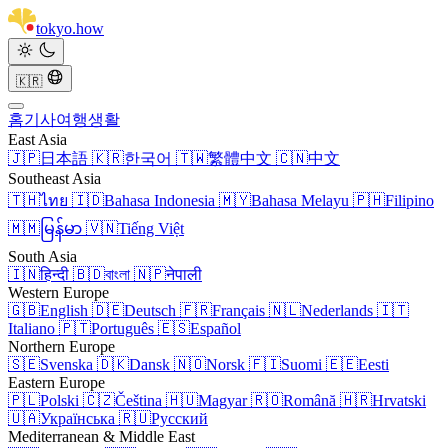
tokyo
.
how
🇰🇷
홈
기사
여행
생활
East Asia
🇯🇵
日本語
🇰🇷
한국어
🇹🇼
繁體中文
🇨🇳
中文
Southeast Asia
🇹🇭
ไทย
🇮🇩
Bahasa Indonesia
🇲🇾
Bahasa Melayu
🇵🇭
Filipino
🇲🇲
မြန်မာ
🇻🇳
Tiếng Việt
South Asia
🇮🇳
हिन्दी
🇧🇩
বাংলা
🇳🇵
नेपाली
Western Europe
🇬🇧
English
🇩🇪
Deutsch
🇫🇷
Français
🇳🇱
Nederlands
🇮🇹
Italiano
🇵🇹
Português
🇪🇸
Español
Northern Europe
🇸🇪
Svenska
🇩🇰
Dansk
🇳🇴
Norsk
🇫🇮
Suomi
🇪🇪
Eesti
Eastern Europe
🇵🇱
Polski
🇨🇿
Čeština
🇭🇺
Magyar
🇷🇴
Română
🇭🇷
Hrvatski
🇺🇦
Українська
🇷🇺
Русский
Mediterranean & Middle East