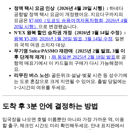
정액 택시 요금 인상（2026년 4월 20일 시행）:
하네다
공항발 정액 택시 요금이 개정됐어요. 지요다구까지의
요금은
¥7,600（도쿄도 승용여객자동차협회, 2026년 4월
20일 시행）
으로 변경됐습니다.
N’EX 왕복 할인 승차권 개정（2026년 3월 14일 수정）:
왕복 ¥5,200
.
2026년 1월 28일 발표, 3월 14일 수정
. 일본
외 국적 여권 소지자 대상.
무기명 Suica·PASMO 재판매（2025년 2월 발표, 3월 이
후 단계적 재개）:
JR 동일본 2025년 2월 18일 발표
로 공
항역 매표기에서 이 카드들의 구매가 다시 가능해졌어
요.
리무진 버스 노선:
골든위크·설날·벚꽃 시즌 등 성수기에
는 도로 혼잡으로 크게 지연될 수 있어요. 출발 당일에는
1~2시간의 여유를 두세요.
도착 후 3분 안에 결정하는 방법
입국장을 나오면 호텔 이름뿐만 아니라 가장 가까운 역, 이용
할 출구, 체크인 시간도 미리 확인해두세요. 안내 표지판에서