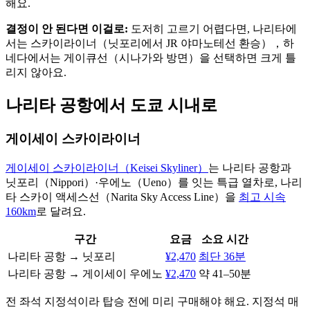
해요.
결정이 안 된다면 이걸로:
도저히 고르기 어렵다면, 나리타에
서는 스카이라이너（닛포리에서 JR 야마노테선 환승），하
네다에서는 게이큐선（시나가와 방면）을 선택하면 크게 틀
리지 않아요.
나리타 공항에서 도쿄 시내로
게이세이 스카이라이너
게이세이 스카이라이너（Keisei Skyliner）
는 나리타 공항과
닛포리（Nippori）·우에노（Ueno）를 잇는 특급 열차로, 나리
타 스카이 액세스선（Narita Sky Access Line）을
최고 시속
160km
로 달려요.
구간
요금
소요 시간
나리타 공항 → 닛포리
¥2,470
최단 36분
나리타 공항 → 게이세이 우에노
¥2,470
약 41–50분
전 좌석 지정석이라 탑승 전에 미리 구매해야 해요. 지정석 매