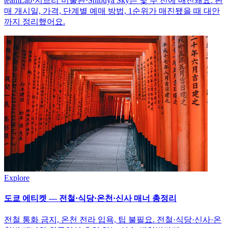
teamLab·지브리 미술관·Shibuya Sky는 몇 주 전에 매진돼요. 판
매 개시일, 가격, 단계별 예매 방법, 1순위가 매진됐을 때 대안
까지 정리했어요.
Explore
도쿄 에티켓 — 전철·식당·온천·신사 매너 총정리
전철 통화 금지, 온천 전라 입욕, 팁 불필요. 전철·식당·신사·온