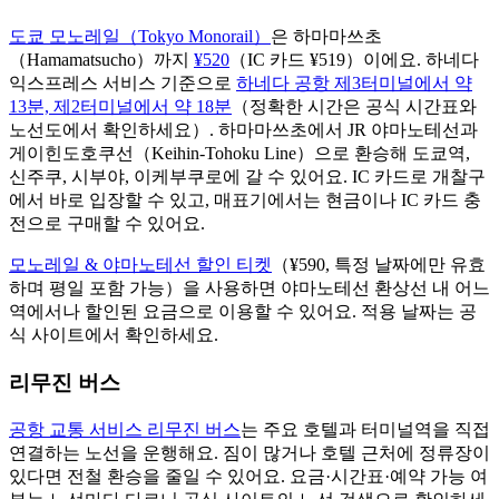
도쿄 모노레일（Tokyo Monorail）
은 하마마쓰초
（Hamamatsucho）까지
¥520
（IC 카드 ¥519）이에요. 하네다
익스프레스 서비스 기준으로
하네다 공항 제3터미널에서 약
13분, 제2터미널에서 약 18분
（정확한 시간은 공식 시간표와
노선도에서 확인하세요）. 하마마쓰초에서 JR 야마노테선과
게이힌도호쿠선（Keihin-Tohoku Line）으로 환승해 도쿄역,
신주쿠, 시부야, 이케부쿠로에 갈 수 있어요. IC 카드로 개찰구
에서 바로 입장할 수 있고, 매표기에서는 현금이나 IC 카드 충
전으로 구매할 수 있어요.
모노레일 & 야마노테선 할인 티켓
（¥590, 특정 날짜에만 유효
하며 평일 포함 가능）을 사용하면 야마노테선 환상선 내 어느
역에서나 할인된 요금으로 이용할 수 있어요. 적용 날짜는 공
식 사이트에서 확인하세요.
리무진 버스
공항 교통 서비스 리무진 버스
는 주요 호텔과 터미널역을 직접
연결하는 노선을 운행해요. 짐이 많거나 호텔 근처에 정류장이
있다면 전철 환승을 줄일 수 있어요. 요금·시간표·예약 가능 여