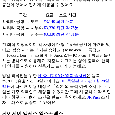
공간이 있어서 편하게 이동할 수 있어요.
구간
요금
소요 시간
나리타 공항 → 도쿄
¥3,140
최단 53분
나리타 공항 → 시부야
¥3,330
최단 약 75분
나리타 공항 → 신주쿠
¥3,330
최단 약 81분
전 좌석 지정석이며 각 차량에 대형 수하물 공간이 마련돼 있
어요. 탑승 시에는 「기본 승차권（Josha-ken）+ 특급권
（Tokkyu-ken）」 조합이나, Suica 같은 IC 카드에 특급권을 더
하는 방식으로 이용해요. 지정석 매표기는 영어·중국어·한국
어 안내를 지원하며 신용카드 결제가 가능해요.
방일 외국인을 위한
N’EX TOKYO 왕복 승차권
은 왕복
¥5,200（유효기간 14일）이에요.
JR 동일본 2026년 1월 28일
발표
에 따르면 이용 대상은 「일본 외 국적 여권 소지자」로,
일본 거주 외국인도 해당될 수 있지만 구매 시 공식 예약 화면
이나 창구에서 최신 조건을 반드시 확인하세요.
JR Pass
소지
자는 패스로 탑승할 수 있어요.
게이세이 액세스 익스프레스