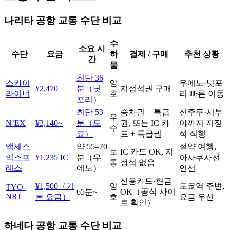
나리타 공항 교통 수단 비교
수
소요 시
수단
요금
하
결제 / 구매
추천 상황
간
물
최단 36
스카이
양
우에노·닛포
¥2,470
분（닛
지정석권 구매
라이너
호
리 빠른 이동
포리）
최단 53
승차권 + 특급
신주쿠·시부
우
N’EX
¥3,140~
분（도
권, 또는 IC 카
야까지 지정
수
쿄）
드 + 특급권
석 직행
액세스
약 55–70
절약 여행,
보
IC 카드 OK, 지
익스프
¥1,235 IC
분（우
아사쿠사선
통
정석 없음
레스
에노）
연선
신용카드·현금
¥1,500（기
양
도쿄역 주변,
TYO-
65분~
OK（공식 사이
NRT
본 요금）
호
요금 우선
트 확인）
하네다 공항 교통 수단 비교