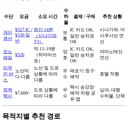
수
수단
요금
소요 시간
하
결제 / 구매
추천 상황
물
¥327 IC /
최단 14분
시나가와, 아
IC 카드 OK,
게이
보
¥330 일
（시나가와,
사쿠사선 연
일반 승차권
큐선
통
반
T3）
OK
선
약 13–19분
IC 카드 OK,
모노
양
야마노테선
¥520
（하마마쓰
일반 승차권
레일
호
연선
초）
OK
리무
노선 및 도로
노선마
우
매표기·창구·
진 버
상황에 따라
호텔 직행
다 다름
수
예약
스
다름
택시 승강장·
정액
도로 상황에
우
심야, 대형
¥7,600~
예약·차량 공
택시
따라 다름
수
수하물, 단체
유 앱
목적지별 추천 경로