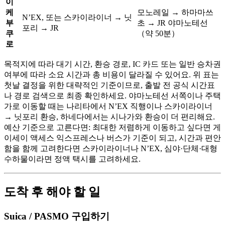
이
케
모노레일 → 하마마쓰
N’EX, 또는 스카이라이너 → 닛
부
초 → JR 야마노테선
포리 → JR
쿠
（약 50분）
로
목적지에 따라 대기 시간, 환승 경로, IC 카드 또는 일반 승차권
여부에 따라 소요 시간과 총 비용이 달라질 수 있어요. 위 표는
첫날 결정을 위한 대략적인 기준이므로, 출발 전 공식 시간표
나 경로 검색으로 최종 확인하세요. 야마노테선 서쪽이나 주택
가로 이동할 때는 나리타에서 N’EX 직행이나 스카이라이너
→ 닛포리 환승, 하네다에서는 시나가와 환승이 더 편리해요.
예산 기준으로 고른다면: 최대한 저렴하게 이동하고 싶다면 게
이세이 액세스 익스프레스나 버스가 기준이 되고, 시간과 편안
함을 함께 고려한다면 스카이라이너나 N’EX, 심야·단체·대형
수하물이라면 정액 택시를 고려하세요.
도착 후 해야 할 일
Suica / PASMO 구입하기