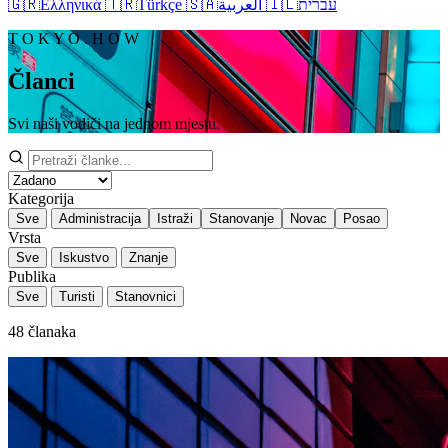
🇬🇷
Ελληνικά
🇹🇷
Türkçe
🇸🇦
العربية
🇮🇱
עברית
T O K Y O . H O W
Članci
Svi naši vodiči na jednom mjestu.
Kategorija
Sve
Administracija
Istraži
Stanovanje
Novac
Posao
Vrsta
Sve
Iskustvo
Znanje
Publika
Sve
Turisti
Stanovnici
48
članaka