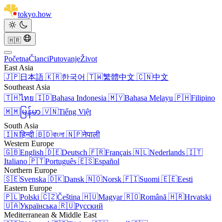
tokyo
.
how
🇭🇷
Početna
Članci
Putovanje
Život
East Asia
🇯🇵
日本語
🇰🇷
한국어
🇹🇼
繁體中文
🇨🇳
中文
Southeast Asia
🇹🇭
ไทย
🇮🇩
Bahasa Indonesia
🇲🇾
Bahasa Melayu
🇵🇭
Filipino
🇲🇲
မြန်မာ
🇻🇳
Tiếng Việt
South Asia
🇮🇳
हिन्दी
🇧🇩
বাংলা
🇳🇵
नेपाली
Western Europe
🇬🇧
English
🇩🇪
Deutsch
🇫🇷
Français
🇳🇱
Nederlands
🇮🇹
Italiano
🇵🇹
Português
🇪🇸
Español
Northern Europe
🇸🇪
Svenska
🇩🇰
Dansk
🇳🇴
Norsk
🇫🇮
Suomi
🇪🇪
Eesti
Eastern Europe
🇵🇱
Polski
🇨🇿
Čeština
🇭🇺
Magyar
🇷🇴
Română
🇭🇷
Hrvatski
🇺🇦
Українська
🇷🇺
Русский
Mediterranean & Middle East