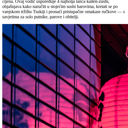
cijena. Ovaj vodič uspoređuje 4 najbolja lanca kaiten-zushi,
objašnjava kako naručiti u stojećim sushi barovima, kretati se po
vanjskom tržištu Tsukiji i pronaći pristupačne omakase ručkove — s
savjetima za solo putnike, parove i obitelji.