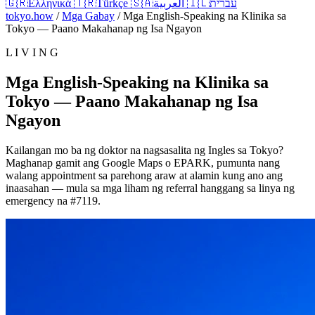
🇬🇷
Ελληνικά
🇹🇷
Türkçe
🇸🇦
العربية
🇮🇱
עברית
tokyo.how
/
Mga Gabay
/
Mga English-Speaking na Klinika sa
Tokyo — Paano Makahanap ng Isa Ngayon
L I V I N G
Mga English-Speaking na Klinika sa
Tokyo — Paano Makahanap ng Isa
Ngayon
Kailangan mo ba ng doktor na nagsasalita ng Ingles sa Tokyo?
Maghanap gamit ang Google Maps o EPARK, pumunta nang
walang appointment sa parehong araw at alamin kung ano ang
inaasahan — mula sa mga liham ng referral hanggang sa linya ng
emergency na #7119.