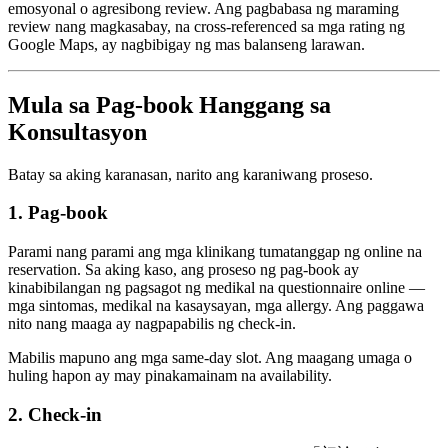
emosyonal o agresibong review. Ang pagbabasa ng maraming
review nang magkasabay, na cross-referenced sa mga rating ng
Google Maps, ay nagbibigay ng mas balanseng larawan.
Mula sa Pag-book Hanggang sa
Konsultasyon
Batay sa aking karanasan, narito ang karaniwang proseso.
1. Pag-book
Parami nang parami ang mga klinikang tumatanggap ng online na
reservation. Sa aking kaso, ang proseso ng pag-book ay
kinabibilangan ng pagsagot ng medikal na questionnaire online —
mga sintomas, medikal na kasaysayan, mga allergy. Ang paggawa
nito nang maaga ay nagpapabilis ng check-in.
Mabilis mapuno ang mga same-day slot. Ang maagang umaga o
huling hapon ay may pinakamainam na availability.
2. Check-in