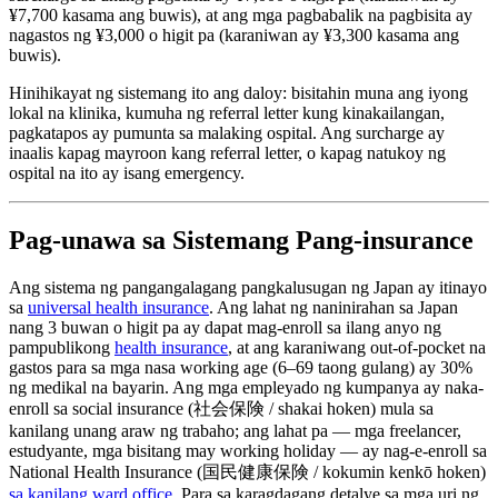
¥7,700 kasama ang buwis), at ang mga pagbabalik na pagbisita ay
nagastos ng ¥3,000 o higit pa (karaniwan ay ¥3,300 kasama ang
buwis).
Hinihikayat ng sistemang ito ang daloy: bisitahin muna ang iyong
lokal na klinika, kumuha ng referral letter kung kinakailangan,
pagkatapos ay pumunta sa malaking ospital. Ang surcharge ay
inaalis kapag mayroon kang referral letter, o kapag natukoy ng
ospital na ito ay isang emergency.
Pag-unawa sa Sistemang Pang-insurance
Ang sistema ng pangangalagang pangkalusugan ng Japan ay itinayo
sa
universal health insurance
. Ang lahat ng naninirahan sa Japan
nang 3 buwan o higit pa ay dapat mag-enroll sa ilang anyo ng
pampublikong
health insurance
, at ang karaniwang out-of-pocket na
gastos para sa mga nasa working age (6–69 taong gulang) ay 30%
ng medikal na bayarin. Ang mga empleyado ng kumpanya ay naka-
enroll sa social insurance (社会保険 / shakai hoken) mula sa
kanilang unang araw ng trabaho; ang lahat pa — mga freelancer,
estudyante, mga bisitang may working holiday — ay nag-e-enroll sa
National Health Insurance (国民健康保険 / kokumin kenkō hoken)
sa kanilang ward office
. Para sa karagdagang detalye sa mga uri ng