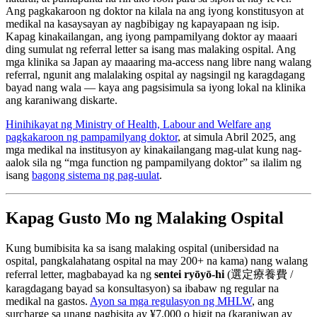
Ang pagkakaroon ng doktor na kilala na ang iyong konstitusyon at
medikal na kasaysayan ay nagbibigay ng kapayapaan ng isip.
Kapag kinakailangan, ang iyong pampamilyang doktor ay maaari
ding sumulat ng referral letter sa isang mas malaking ospital. Ang
mga klinika sa Japan ay maaaring ma-access nang libre nang walang
referral, ngunit ang malalaking ospital ay nagsingil ng karagdagang
bayad nang wala — kaya ang pagsisimula sa iyong lokal na klinika
ang karaniwang diskarte.
Hinihikayat ng Ministry of Health, Labour and Welfare ang
pagkakaroon ng pampamilyang doktor
, at simula Abril 2025, ang
mga medikal na institusyon ay kinakailangang mag-ulat kung nag-
aalok sila ng “mga function ng pampamilyang doktor” sa ilalim ng
isang
bagong sistema ng pag-uulat
.
Kapag Gusto Mo ng Malaking Ospital
Kung bumibisita ka sa isang malaking ospital (unibersidad na
ospital, pangkalahatang ospital na may 200+ na kama) nang walang
referral letter, magbabayad ka ng
sentei ryōyō-hi
(選定療養費 /
karagdagang bayad sa konsultasyon) sa ibabaw ng regular na
medikal na gastos.
Ayon sa mga regulasyon ng MHLW
, ang
surcharge sa unang pagbisita ay ¥7,000 o higit pa (karaniwan ay