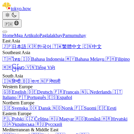
tokyo
.
how
🇵🇭
Home
Mga Artikulo
Paglalakbay
Pamumuhay
East Asia
🇯🇵
日本語
🇰🇷
한국어
🇹🇼
繁體中文
🇨🇳
中文
Southeast Asia
🇹🇭
ไทย
🇮🇩
Bahasa Indonesia
🇲🇾
Bahasa Melayu
🇵🇭
Filipino
🇲🇲
မြန်မာ
🇻🇳
Tiếng Việt
South Asia
🇮🇳
हिन्दी
🇧🇩
বাংলা
🇳🇵
नेपाली
Western Europe
🇬🇧
English
🇩🇪
Deutsch
🇫🇷
Français
🇳🇱
Nederlands
🇮🇹
Italiano
🇵🇹
Português
🇪🇸
Español
Northern Europe
🇸🇪
Svenska
🇩🇰
Dansk
🇳🇴
Norsk
🇫🇮
Suomi
🇪🇪
Eesti
Eastern Europe
🇵🇱
Polski
🇨🇿
Čeština
🇭🇺
Magyar
🇷🇴
Română
🇭🇷
Hrvatski
🇺🇦
Українська
🇷🇺
Русский
Mediterranean & Middle East