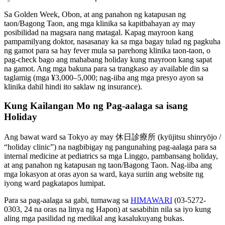
Sa Golden Week, Obon, at ang panahon ng katapusan ng
taon/Bagong Taon, ang mga klinika sa kapitbahayan ay may
posibilidad na magsara nang matagal. Kapag mayroon kang
pampamilyang doktor, nasasanay ka sa mga bagay tulad ng pagkuha
ng gamot para sa hay fever mula sa parehong klinika taon-taon, o
pag-check bago ang mahabang holiday kung mayroon kang sapat
na gamot. Ang mga bakuna para sa trangkaso ay available din sa
taglamig (mga ¥3,000–5,000; nag-iiba ang mga presyo ayon sa
klinika dahil hindi ito saklaw ng insurance).
Kung Kailangan Mo ng Pag-aalaga sa isang
Holiday
Ang bawat ward sa Tokyo ay may 休日診療所 (kyūjitsu shinryōjo /
“holiday clinic”) na nagbibigay ng pangunahing pag-aalaga para sa
internal medicine at pediatrics sa mga Linggo, pambansang holiday,
at ang panahon ng katapusan ng taon/Bagong Taon. Nag-iiba ang
mga lokasyon at oras ayon sa ward, kaya suriin ang website ng
iyong ward pagkatapos lumipat.
Para sa pag-aalaga sa gabi, tumawag sa
HIMAWARI
(03-5272-
0303, 24 na oras na linya ng Hapon) at sasabihin nila sa iyo kung
aling mga pasilidad ng medikal ang kasalukuyang bukas.