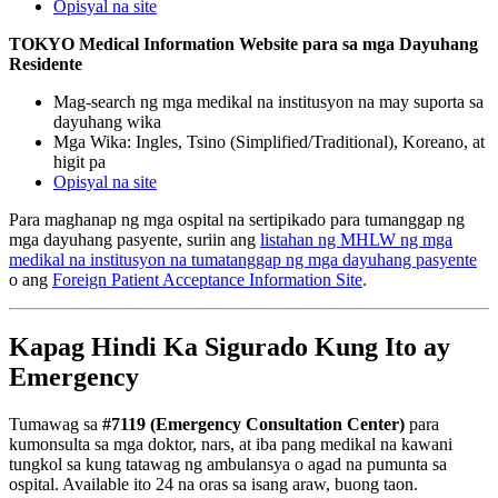
Opisyal na site
TOKYO Medical Information Website para sa mga Dayuhang
Residente
Mag-search ng mga medikal na institusyon na may suporta sa
dayuhang wika
Mga Wika: Ingles, Tsino (Simplified/Traditional), Koreano, at
higit pa
Opisyal na site
Para maghanap ng mga ospital na sertipikado para tumanggap ng
mga dayuhang pasyente, suriin ang
listahan ng MHLW ng mga
medikal na institusyon na tumatanggap ng mga dayuhang pasyente
o ang
Foreign Patient Acceptance Information Site
.
Kapag Hindi Ka Sigurado Kung Ito ay
Emergency
Tumawag sa
#7119 (Emergency Consultation Center)
para
kumonsulta sa mga doktor, nars, at iba pang medikal na kawani
tungkol sa kung tatawag ng ambulansya o agad na pumunta sa
ospital. Available ito 24 na oras sa isang araw, buong taon.