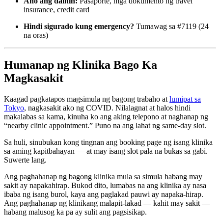
Ano ang dalhin:
Pasaporte, mga dokumento ng travel
insurance, credit card
Hindi sigurado kung emergency?
Tumawag sa #7119 (24
na oras)
Humanap ng Klinika Bago Ka
Magkasakit
Kaagad pagkatapos magsimula ng bagong trabaho at
lumipat sa
Tokyo
, nagkasakit ako ng COVID. Nilalagnat at halos hindi
makalabas sa kama, kinuha ko ang aking telepono at naghanap ng
“nearby clinic appointment.” Puno na ang lahat ng same-day slot.
Sa huli, sinubukan kong tingnan ang booking page ng isang klinika
sa aming kapitbahayan — at may isang slot pala na bukas sa gabi.
Suwerte lang.
Ang paghahanap ng bagong klinika mula sa simula habang may
sakit ay napakahirap. Bukod dito, lumabas na ang klinika ay nasa
ibaba ng isang burol, kaya ang paglakad pauwi ay napaka-hirap.
Ang paghahanap ng klinikang malapit-lakad — kahit may sakit —
habang malusog ka pa ay sulit ang pagsisikap.