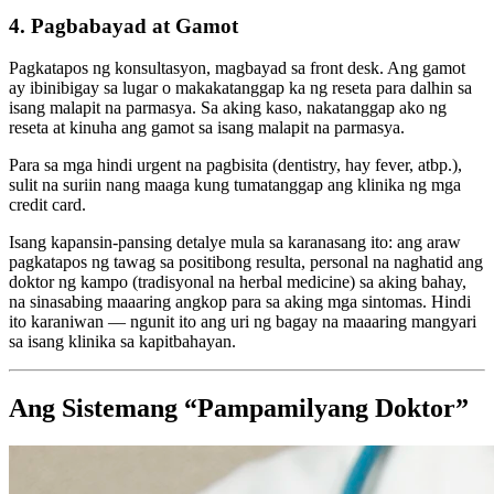
4. Pagbabayad at Gamot
Pagkatapos ng konsultasyon, magbayad sa front desk. Ang gamot
ay ibinibigay sa lugar o makakatanggap ka ng reseta para dalhin sa
isang malapit na parmasya. Sa aking kaso, nakatanggap ako ng
reseta at kinuha ang gamot sa isang malapit na parmasya.
Para sa mga hindi urgent na pagbisita (dentistry, hay fever, atbp.),
sulit na suriin nang maaga kung tumatanggap ang klinika ng mga
credit card.
Isang kapansin-pansing detalye mula sa karanasang ito: ang araw
pagkatapos ng tawag sa positibong resulta, personal na naghatid ang
doktor ng kampo (tradisyonal na herbal medicine) sa aking bahay,
na sinasabing maaaring angkop para sa aking mga sintomas. Hindi
ito karaniwan — ngunit ito ang uri ng bagay na maaaring mangyari
sa isang klinika sa kapitbahayan.
Ang Sistemang “Pampamilyang Doktor”