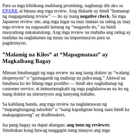
Para sa mga klinikang mukhang promising, naghanap din ako sa
EPARK
at binasa ang mga review. Ang diskarte ay hindi “humanap
ng magagandang review” — ito ay isang
negative check
. Sa mga
Japanese review site, ang mga lugar na may mataas na rating ay may
mga review na nagsasabi lamang ng “maganda ito,” na hindi
masyadong nakakatulong. Ang mga review na mababa ang rating ay
madalas na naglalaman ng tunay na impormasyon para sa
pagdesisyon.
”Malamig na Kilos” at “Mapagmataas” ay
Magkaibang Bagay
Minsan binabanggit ng mga review na ang isang doktor ay “walang
ekspresyon” o “gumagamit ng mahirap na paliwanag.” Aktwal na
binabasa ko ito bilang mga positibo — hindi ako naghahanap ng
customer service, at iminumungkahi ng mga paglalarawan na ito ng
isang doktor na sineseryoso ang kanyang trabaho.
Sa kabilang banda, ang mga review na naglalarawan ng
“mapanghusgang saloobin” o “isang kapaligiran kung saan hindi ka
makapagtanong” ay dealbreakers.
Isa pang bagay na dapat abangan:
ang tono ng reviewer.
Sinubukan kong huwag tanggapin nang maayos ang mga