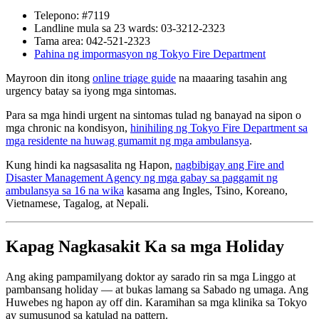
Telepono: #7119
Landline mula sa 23 wards: 03-3212-2323
Tama area: 042-521-2323
Pahina ng impormasyon ng Tokyo Fire Department
Mayroon din itong
online triage guide
na maaaring tasahin ang
urgency batay sa iyong mga sintomas.
Para sa mga hindi urgent na sintomas tulad ng banayad na sipon o
mga chronic na kondisyon,
hinihiling ng Tokyo Fire Department sa
mga residente na huwag gumamit ng mga ambulansya
.
Kung hindi ka nagsasalita ng Hapon,
nagbibigay ang Fire and
Disaster Management Agency ng mga gabay sa paggamit ng
ambulansya sa 16 na wika
kasama ang Ingles, Tsino, Koreano,
Vietnamese, Tagalog, at Nepali.
Kapag Nagkasakit Ka sa mga Holiday
Ang aking pampamilyang doktor ay sarado rin sa mga Linggo at
pambansang holiday — at bukas lamang sa Sabado ng umaga. Ang
Huwebes ng hapon ay off din. Karamihan sa mga klinika sa Tokyo
ay sumusunod sa katulad na pattern.