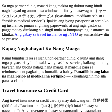
Sa mga partner clinic, maaari kang makita ng doktor nang hindi
nagbabayad ng anuman sa window — ito ay tinatawag na キャッ
シュレスメディカルサービス (kyasshuresu medikaru sābisu /
“cashless medical service”). Ipakita ang iyong pasaporte at sertipiko
ng insurance, punan ang ilang paperwork, at ang mga gastos sa
paggamot ay direktang sinisingil mula sa kumpanya ng insurance sa
klinika.
Ang gabay sa travel insurance ng JNTO
ay sumasaklaw din
sa proseso.
Kapag Nagbabayad Ka Nang Maaga
Kung bumibisita ka sa isang non-partner clinic, o kung ang ilang
mga pagsusuri ay hindi saklaw ng cashless service, kailangan mong
bayaran ang buong halaga nang maaga at mag-file para sa
reimbursement pagkatapos bumalik sa bahay.
Panatilihin ang lahat
ng mga resibo at medikal na sertipiko
— kakailanganin mo sila
para sa claim.
Travel Insurance sa Credit Card
Ang travel insurance sa credit card ay may dalawang uri: 自動付帯
(jidō futai / “awtomatiko”) at 利用付帯 (riyō futai / “batay sa
paggamit”). Ang coverage na batay sa paggamit ay naaangkop