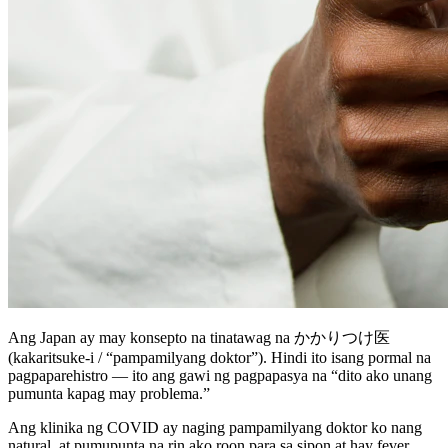
Ang Japan ay may konsepto na tinatawag na かかりつけ医
(kakaritsuke-i / “pampamilyang doktor”). Hindi ito isang pormal na
pagpaparehistro — ito ang gawi ng pagpapasya na “dito ako unang
pumunta kapag may problema.”
Ang klinika ng COVID ay naging pampamilyang doktor ko nang
natural, at pumupunta na rin ako roon para sa sipon at hay fever.