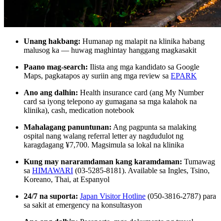
Unang hakbang:
Humanap ng malapit na klinika habang
malusog ka — huwag maghintay hanggang magkasakit
Paano mag-search:
Ilista ang mga kandidato sa Google
Maps, pagkatapos ay suriin ang mga review sa
EPARK
Ano ang dalhin:
Health insurance card (ang My Number
card sa iyong telepono ay gumagana sa mga kalahok na
klinika), cash, medication notebook
Mahalagang panuntunan:
Ang pagpunta sa malaking
ospital nang walang referral letter ay nagdudulot ng
karagdagang ¥7,700. Magsimula sa lokal na klinika
Kung may nararamdaman kang karamdaman:
Tumawag
sa
HIMAWARI
(03-5285-8181). Available sa Ingles, Tsino,
Koreano, Thai, at Espanyol
24/7 na suporta:
Japan Visitor Hotline
(050-3816-2787) para
sa sakit at emergency na konsultasyon