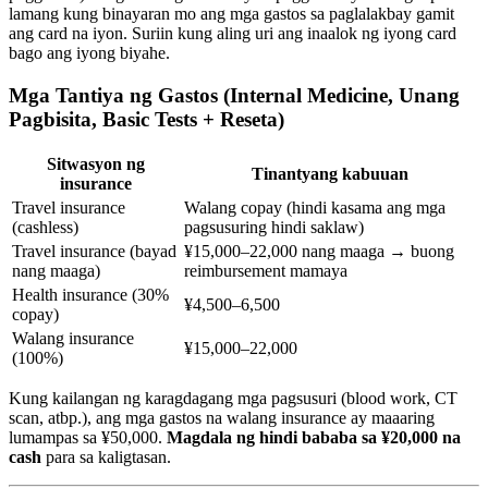
lamang kung binayaran mo ang mga gastos sa paglalakbay gamit
ang card na iyon. Suriin kung aling uri ang inaalok ng iyong card
bago ang iyong biyahe.
Mga Tantiya ng Gastos (Internal Medicine, Unang
Pagbisita, Basic Tests + Reseta)
Sitwasyon ng
Tinantyang kabuuan
insurance
Travel insurance
Walang copay (hindi kasama ang mga
(cashless)
pagsusuring hindi saklaw)
Travel insurance (bayad
¥15,000–22,000 nang maaga → buong
nang maaga)
reimbursement mamaya
Health insurance (30%
¥4,500–6,500
copay)
Walang insurance
¥15,000–22,000
(100%)
Kung kailangan ng karagdagang mga pagsusuri (blood work, CT
scan, atbp.), ang mga gastos na walang insurance ay maaaring
lumampas sa ¥50,000.
Magdala ng hindi bababa sa ¥20,000 na
cash
para sa kaligtasan.