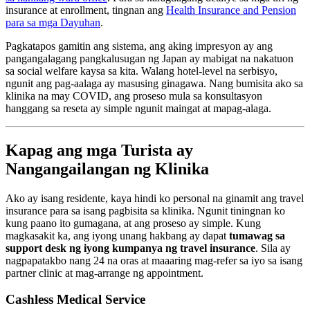
insurance at enrollment, tingnan ang
Health Insurance and Pension
para sa mga Dayuhan
.
Pagkatapos gamitin ang sistema, ang aking impresyon ay ang
pangangalagang pangkalusugan ng Japan ay mabigat na nakatuon
sa social welfare kaysa sa kita. Walang hotel-level na serbisyo,
ngunit ang pag-aalaga ay masusing ginagawa. Nang bumisita ako sa
klinika na may COVID, ang proseso mula sa konsultasyon
hanggang sa reseta ay simple ngunit maingat at mapag-alaga.
Kapag ang mga Turista ay
Nangangailangan ng Klinika
Ako ay isang residente, kaya hindi ko personal na ginamit ang travel
insurance para sa isang pagbisita sa klinika. Ngunit tiningnan ko
kung paano ito gumagana, at ang proseso ay simple. Kung
magkasakit ka, ang iyong unang hakbang ay dapat
tumawag sa
support desk ng iyong kumpanya ng travel insurance
. Sila ay
nagpapatakbo nang 24 na oras at maaaring mag-refer sa iyo sa isang
partner clinic at mag-arrange ng appointment.
Cashless Medical Service