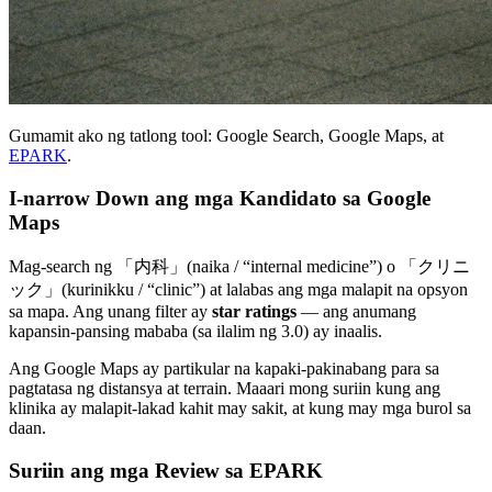
Gumamit ako ng tatlong tool: Google Search, Google Maps, at
EPARK
.
I-narrow Down ang mga Kandidato sa Google
Maps
Mag-search ng 「内科」(naika / “internal medicine”) o 「クリニ
ック」(kurinikku / “clinic”) at lalabas ang mga malapit na opsyon
sa mapa. Ang unang filter ay
star ratings
— ang anumang
kapansin-pansing mababa (sa ilalim ng 3.0) ay inaalis.
Ang Google Maps ay partikular na kapaki-pakinabang para sa
pagtatasa ng distansya at terrain. Maaari mong suriin kung ang
klinika ay malapit-lakad kahit may sakit, at kung may mga burol sa
daan.
Suriin ang mga Review sa EPARK