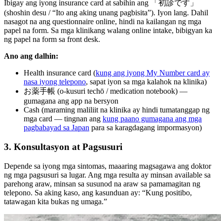
Ibigay ang iyong insurance card at sabihin ang 「初診です」
(shoshin desu / “Ito ang aking unang pagbisita”). Iyon lang. Dahil
nasagot na ang questionnaire online, hindi na kailangan ng mga
papel na form. Sa mga klinikang walang online intake, bibigyan ka
ng papel na form sa front desk.
Ano ang dalhin:
Health insurance card (
kung ang iyong My Number card ay
nasa iyong telepono
, sapat iyon sa mga kalahok na klinika)
お薬手帳 (o-kusuri techō / medication notebook) —
gumagana ang app na bersyon
Cash (maraming maliliit na klinika ay hindi tumatanggap ng
mga card — tingnan ang
kung paano gumagana ang mga
pagbabayad sa Japan
para sa karagdagang impormasyon)
3. Konsultasyon at Pagsusuri
Depende sa iyong mga sintomas, maaaring magsagawa ang doktor
ng mga pagsusuri sa lugar. Ang mga resulta ay minsan available sa
parehong araw, minsan sa susunod na araw sa pamamagitan ng
telepono. Sa aking kaso, ang kasunduan ay: “Kung positibo,
tatawagan kita bukas ng umaga.”