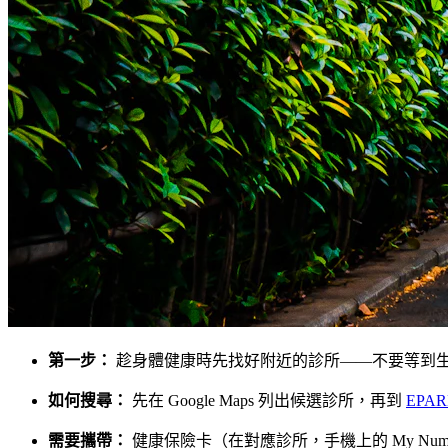
第一步：
趁身體健康時先找好附近的診所——不要等到
如何搜尋：
先在 Google Maps 列出候選診所，再到
EPA
需要攜帶：
健康保險卡（在對應診所，手機上的 My Num