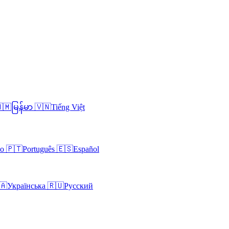
🇲
မြန်မာ
🇻🇳
Tiếng Việt
no
🇵🇹
Português
🇪🇸
Español
🇦
Українська
🇷🇺
Русский