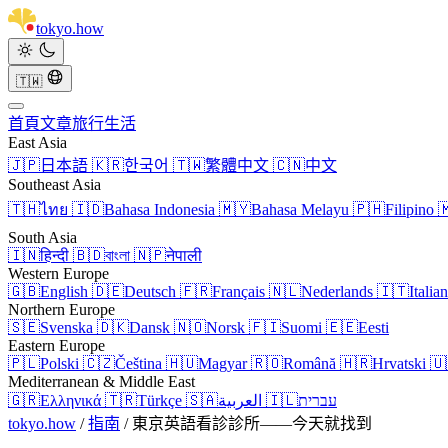
tokyo
.
how
🇹🇼
首頁
文章
旅行
生活
East Asia
🇯🇵
日本語
🇰🇷
한국어
🇹🇼
繁體中文
🇨🇳
中文
Southeast Asia
🇹🇭
ไทย
🇮🇩
Bahasa Indonesia
🇲🇾
Bahasa Melayu
🇵🇭
Filipino

South Asia
🇮🇳
हिन्दी
🇧🇩
বাংলা
🇳🇵
नेपाली
Western Europe
🇬🇧
English
🇩🇪
Deutsch
🇫🇷
Français
🇳🇱
Nederlands
🇮🇹
Italia
Northern Europe
🇸🇪
Svenska
🇩🇰
Dansk
🇳🇴
Norsk
🇫🇮
Suomi
🇪🇪
Eesti
Eastern Europe
🇵🇱
Polski
🇨🇿
Čeština
🇭🇺
Magyar
🇷🇴
Română
🇭🇷
Hrvatski
🇺
Mediterranean & Middle East
🇬🇷
Ελληνικά
🇹🇷
Türkçe
🇸🇦
العربية
🇮🇱
עברית
tokyo.how
/
指南
/
東京英語看診診所——今天就找到