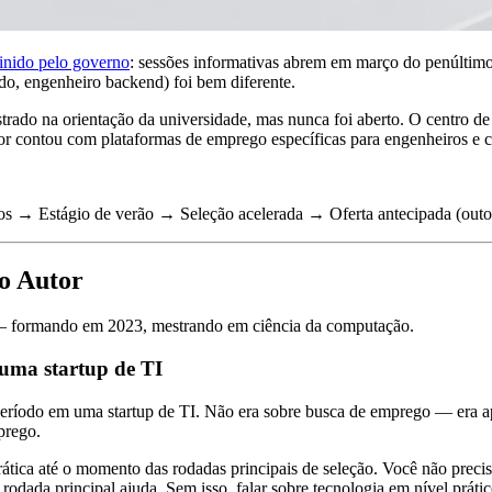
finido pelo governo
: sessões informativas abrem em março do penúltim
ado, engenheiro backend) foi bem diferente.
ado na orientação da universidade, mas nunca foi aberto. O centro de 
tor contou com plataformas de emprego específicas para engenheiros e 
ros → Estágio de verão → Seleção acelerada → Oferta antecipada (out
o Autor
 — formando em 2023, mestrando em ciência da computação.
uma startup de TI
período em uma startup de TI. Não era sobre busca de emprego — era a
prego.
prática até o momento das rodadas principais de seleção. Você não preci
dada principal ajuda. Sem isso, falar sobre tecnologia em nível prático 