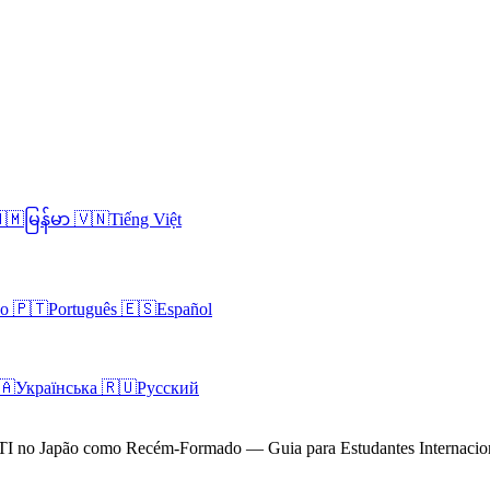
🇲
မြန်မာ
🇻🇳
Tiếng Việt
no
🇵🇹
Português
🇪🇸
Español
🇦
Українська
🇷🇺
Русский
I no Japão como Recém-Formado — Guia para Estudantes Internacio