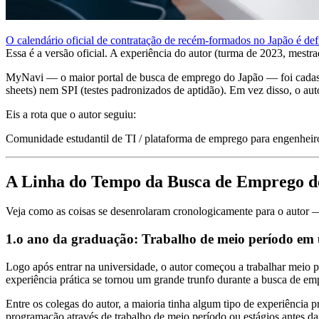
O calendário oficial de contratação de recém-formados no Japão é de
Essa é a versão oficial. A experiência do autor (turma de 2023, mestr
MyNavi — o maior portal de busca de emprego do Japão — foi cadastr
sheets) nem SPI (testes padronizados de aptidão). Em vez disso, o au
Eis a rota que o autor seguiu:
Comunidade estudantil de TI / plataforma de emprego para engenhei
A Linha do Tempo da Busca de Emprego d
Veja como as coisas se desenrolaram cronologicamente para o autor
1.o ano da graduação: Trabalho de meio período em 
Logo após entrar na universidade, o autor começou a trabalhar meio 
experiência prática se tornou um grande trunfo durante a busca de em
Entre os colegas do autor, a maioria tinha algum tipo de experiência 
programação através de trabalho de meio período ou estágios antes da ro