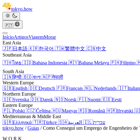
tokyo
.
how
🇵🇹
Início
Artigos
Viagem
Morar
East Asia
🇯🇵
日本語
🇰🇷
한국어
🇹🇼
繁體中文
🇨🇳
中文
Southeast Asia
🇹🇭
ไทย
🇮🇩
Bahasa Indonesia
🇲🇾
Bahasa Melayu
🇵🇭
Filipino

South Asia
🇮🇳
हिन्दी
🇧🇩
বাংলা
🇳🇵
नेपाली
Western Europe
🇬🇧
English
🇩🇪
Deutsch
🇫🇷
Français
🇳🇱
Nederlands
🇮🇹
Italia
Northern Europe
🇸🇪
Svenska
🇩🇰
Dansk
🇳🇴
Norsk
🇫🇮
Suomi
🇪🇪
Eesti
Eastern Europe
🇵🇱
Polski
🇨🇿
Čeština
🇭🇺
Magyar
🇷🇴
Română
🇭🇷
Hrvatski
🇺
Mediterranean & Middle East
🇬🇷
Ελληνικά
🇹🇷
Türkçe
🇸🇦
العربية
🇮🇱
עברית
tokyo.how
/
Guias
/
Como Consegui um Emprego de Engenheiro de T
W O R K