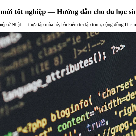
i mới tốt nghiệp — Hướng dẫn cho du học si
hiệp ở Nhật — thực tập mùa hè, bài kiểm tra lập trình, cộng đồng IT si