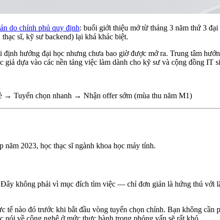
Bản do chính phủ quy định
: buổi giới thiệu mở từ tháng 3 năm thứ 3 đại
thạc sĩ, kỹ sư backend) lại khá khác biệt.
 định hướng đại học nhưng chưa bao giờ được mở ra. Trung tâm hướn
tác giả dựa vào các nền tảng việc làm dành cho kỹ sư và cộng đồng IT s
 hè → Tuyển chọn nhanh → Nhận offer sớm (mùa thu năm M1)
iệp năm 2023, học thạc sĩ ngành khoa học máy tính.
. Đây không phải vì mục đích tìm việc — chỉ đơn giản là hứng thú với lậ
ực tế nào đó trước khi bắt đầu vòng tuyển chọn chính. Bạn không cần p
iệc nói về công nghệ ở mức thực hành trong phỏng vấn sẽ rất khó.