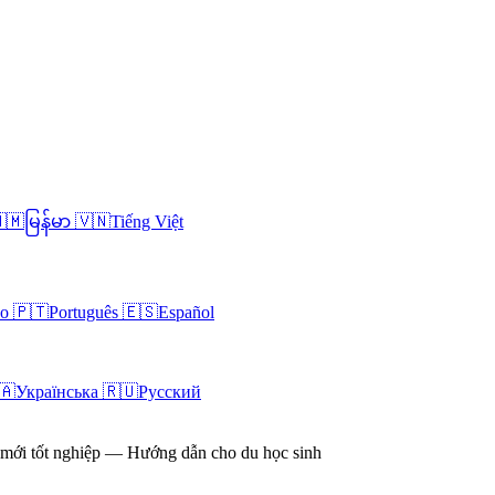
🇲
မြန်မာ
🇻🇳
Tiếng Việt
no
🇵🇹
Português
🇪🇸
Español
🇦
Українська
🇷🇺
Русский
i mới tốt nghiệp — Hướng dẫn cho du học sinh