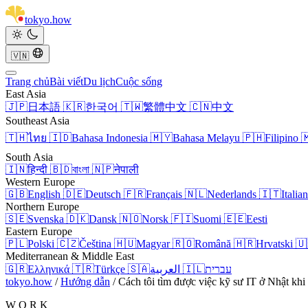
tokyo
.
how
🇻🇳
Trang chủ
Bài viết
Du lịch
Cuộc sống
East Asia
🇯🇵
日本語
🇰🇷
한국어
🇹🇼
繁體中文
🇨🇳
中文
Southeast Asia
🇹🇭
ไทย
🇮🇩
Bahasa Indonesia
🇲🇾
Bahasa Melayu
🇵🇭
Filipino

South Asia
🇮🇳
हिन्दी
🇧🇩
বাংলা
🇳🇵
नेपाली
Western Europe
🇬🇧
English
🇩🇪
Deutsch
🇫🇷
Français
🇳🇱
Nederlands
🇮🇹
Italia
Northern Europe
🇸🇪
Svenska
🇩🇰
Dansk
🇳🇴
Norsk
🇫🇮
Suomi
🇪🇪
Eesti
Eastern Europe
🇵🇱
Polski
🇨🇿
Čeština
🇭🇺
Magyar
🇷🇴
Română
🇭🇷
Hrvatski
🇺
Mediterranean & Middle East
🇬🇷
Ελληνικά
🇹🇷
Türkçe
🇸🇦
العربية
🇮🇱
עברית
tokyo.how
/
Hướng dẫn
/
Cách tôi tìm được việc kỹ sư IT ở Nhật kh
W O R K