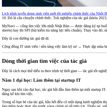
Lịch trình tuyển dụng sinh viên mới tốt nghiệp chính thức của Nhật 
10. Đó là câu chuyện chính thức. Trải nghiệm của tác giả (khóa 2023, 
MyNavi — cổng tìm việc lớn nhất Nhật Bản — được đăng ký tại buổi
sheets) hay thi SPI (bài kiểm tra năng lực tiêu chuẩn). Thay vào đó, 
Đây là con đường tác giả đã đi:
Cộng đồng IT sinh viên / nền tảng việc làm kỹ sư → Thực tập mùa
Dòng thời gian tìm việc của tác giả
Đây là cách mọi thứ diễn ra theo trình tự thời gian — tác giả tốt ngh
Năm 1 đại học: Làm thêm tại startup IT
Ngay sau khi vào đại học, tác giả bắt đầu làm thêm tại một startup IT
đáng kể khi tìm việc.
Trong số bạn bè của tác giả, hầu hết đều có một dạng kinh nghiệm th
làm thêm hoặc thực tập trước vòng chính sẽ rất hữu ích. Thiếu nó, v