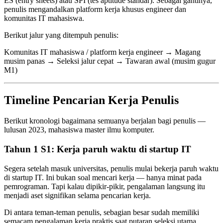
ES (entry sheets) atau SPI (tes aptitude standar). Sebagai gantinya,
penulis mengandalkan platform kerja khusus engineer dan
komunitas IT mahasiswa.
Berikut jalur yang ditempuh penulis:
Komunitas IT mahasiswa / platform kerja engineer → Magang
musim panas → Seleksi jalur cepat → Tawaran awal (musim gugur
M1)
Timeline Pencarian Kerja Penulis
Berikut kronologi bagaimana semuanya berjalan bagi penulis —
lulusan 2023, mahasiswa master ilmu komputer.
Tahun 1 S1: Kerja paruh waktu di startup IT
Segera setelah masuk universitas, penulis mulai bekerja paruh waktu
di startup IT. Ini bukan soal mencari kerja — hanya minat pada
pemrograman. Tapi kalau dipikir-pikir, pengalaman langsung itu
menjadi aset signifikan selama pencarian kerja.
Di antara teman-teman penulis, sebagian besar sudah memiliki
semacam pengalaman kerja praktis saat putaran seleksi utama