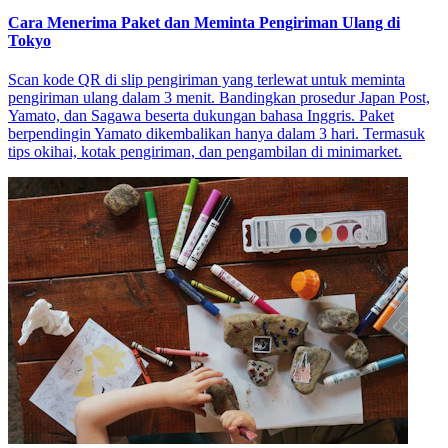
Cara Menerima Paket dan Meminta Pengiriman Ulang di
Tokyo
Scan kode QR di slip pengiriman yang terlewat untuk meminta
pengiriman ulang dalam 3 menit. Bandingkan prosedur Japan Post,
Yamato, dan Sagawa beserta dukungan bahasa Inggris. Paket
berpendingin Yamato dikembalikan hanya dalam 3 hari. Termasuk
tips okihai, kotak pengiriman, dan pengambilan di minimarket.