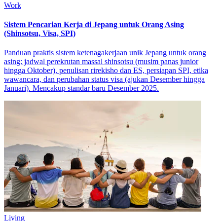
Work
Sistem Pencarian Kerja di Jepang untuk Orang Asing
(Shinsotsu, Visa, SPI)
Panduan praktis sistem ketenagakerjaan unik Jepang untuk orang
asing: jadwal perekrutan massal shinsotsu (musim panas junior
hingga Oktober), penulisan rirekisho dan ES, persiapan SPI, etika
wawancara, dan perubahan status visa (ajukan Desember hingga
Januari). Mencakup standar baru Desember 2025.
Living