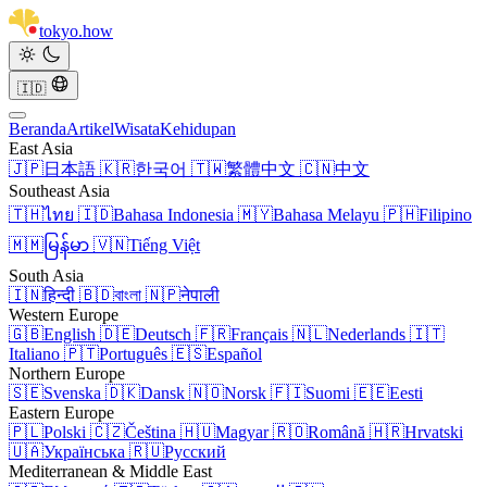
tokyo
.
how
🇮🇩
Beranda
Artikel
Wisata
Kehidupan
East Asia
🇯🇵
日本語
🇰🇷
한국어
🇹🇼
繁體中文
🇨🇳
中文
Southeast Asia
🇹🇭
ไทย
🇮🇩
Bahasa Indonesia
🇲🇾
Bahasa Melayu
🇵🇭
Filipino
🇲🇲
မြန်မာ
🇻🇳
Tiếng Việt
South Asia
🇮🇳
हिन्दी
🇧🇩
বাংলা
🇳🇵
नेपाली
Western Europe
🇬🇧
English
🇩🇪
Deutsch
🇫🇷
Français
🇳🇱
Nederlands
🇮🇹
Italiano
🇵🇹
Português
🇪🇸
Español
Northern Europe
🇸🇪
Svenska
🇩🇰
Dansk
🇳🇴
Norsk
🇫🇮
Suomi
🇪🇪
Eesti
Eastern Europe
🇵🇱
Polski
🇨🇿
Čeština
🇭🇺
Magyar
🇷🇴
Română
🇭🇷
Hrvatski
🇺🇦
Українська
🇷🇺
Русский
Mediterranean & Middle East