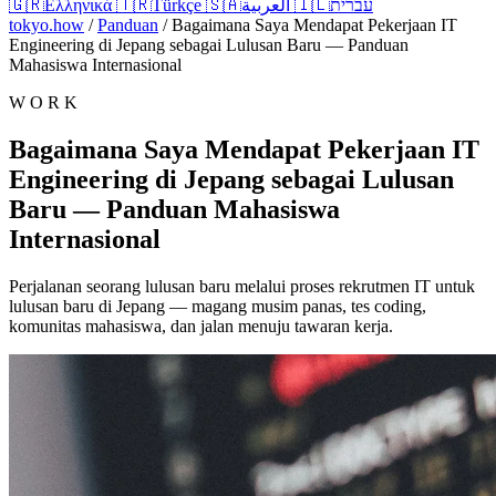
🇬🇷
Ελληνικά
🇹🇷
Türkçe
🇸🇦
العربية
🇮🇱
עברית
tokyo.how
/
Panduan
/
Bagaimana Saya Mendapat Pekerjaan IT
Engineering di Jepang sebagai Lulusan Baru — Panduan
Mahasiswa Internasional
W O R K
Bagaimana Saya Mendapat Pekerjaan IT
Engineering di Jepang sebagai Lulusan
Baru — Panduan Mahasiswa
Internasional
Perjalanan seorang lulusan baru melalui proses rekrutmen IT untuk
lulusan baru di Jepang — magang musim panas, tes coding,
komunitas mahasiswa, dan jalan menuju tawaran kerja.