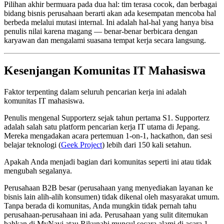
Pilihan akhir bermuara pada dua hal: tim terasa cocok, dan berbagai
bidang bisnis perusahaan berarti akan ada kesempatan mencoba hal
berbeda melalui mutasi internal. Ini adalah hal-hal yang hanya bisa
penulis nilai karena magang — benar-benar berbicara dengan
karyawan dan mengalami suasana tempat kerja secara langsung.
Kesenjangan Komunitas IT Mahasiswa
Faktor terpenting dalam seluruh pencarian kerja ini adalah
komunitas IT mahasiswa.
Penulis mengenal Supporterz sejak tahun pertama S1. Supporterz
adalah salah satu platform pencarian kerja IT utama di Jepang.
Mereka mengadakan acara pertemuan 1-on-1, hackathon, dan sesi
belajar teknologi (
Geek Project
) lebih dari 150 kali setahun.
Apakah Anda menjadi bagian dari komunitas seperti ini atau tidak
mengubah segalanya.
Perusahaan B2B besar (perusahaan yang menyediakan layanan ke
bisnis lain alih-alih konsumen) tidak dikenal oleh masyarakat umum.
Tanpa berada di komunitas, Anda mungkin tidak pernah tahu
perusahaan-perusahaan ini ada. Perusahaan yang sulit ditemukan
bahkan di MyNavi atau Rikunabi muncul secara alami di acara 1-