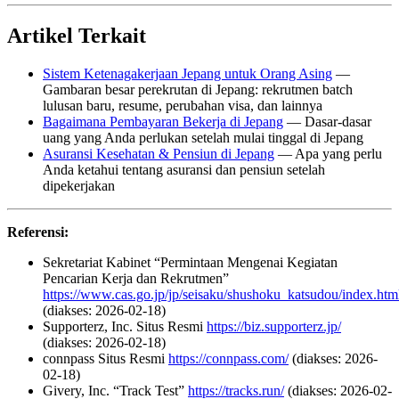
Artikel Terkait
Sistem Ketenagakerjaan Jepang untuk Orang Asing
—
Gambaran besar perekrutan di Jepang: rekrutmen batch
lulusan baru, resume, perubahan visa, dan lainnya
Bagaimana Pembayaran Bekerja di Jepang
— Dasar-dasar
uang yang Anda perlukan setelah mulai tinggal di Jepang
Asuransi Kesehatan & Pensiun di Jepang
— Apa yang perlu
Anda ketahui tentang asuransi dan pensiun setelah
dipekerjakan
Referensi:
Sekretariat Kabinet “Permintaan Mengenai Kegiatan
Pencarian Kerja dan Rekrutmen”
https://www.cas.go.jp/jp/seisaku/shushoku_katsudou/index.htm
(diakses: 2026-02-18)
Supporterz, Inc. Situs Resmi
https://biz.supporterz.jp/
(diakses: 2026-02-18)
connpass Situs Resmi
https://connpass.com/
(diakses: 2026-
02-18)
Givery, Inc. “Track Test”
https://tracks.run/
(diakses: 2026-02-