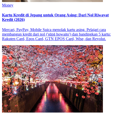
Money
Kartu Kredit di Jepang untuk Orang Asing: Dari Nol Riwayat
Kredit (2026)
Mercari, PayPay, Mobile Suica menolak kartu asing. Pelajari cara
membangun kredit dari nol ('sūpā howaito') dan bandingkan 5 kartu:
Rakuten Card, Epos Card, GTN EPOS Card, Wise, dan Revolut.