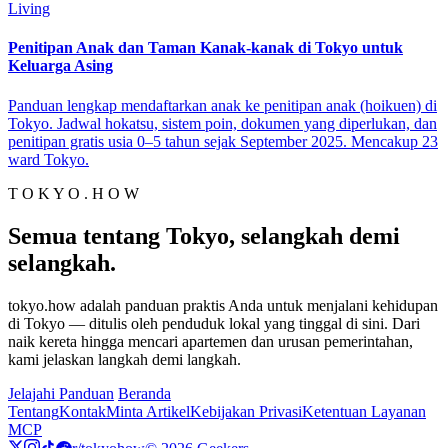
Living
Penitipan Anak dan Taman Kanak-kanak di Tokyo untuk
Keluarga Asing
Panduan lengkap mendaftarkan anak ke penitipan anak (hoikuen) di
Tokyo. Jadwal hokatsu, sistem poin, dokumen yang diperlukan, dan
penitipan gratis usia 0–5 tahun sejak September 2025. Mencakup 23
ward Tokyo.
T O K Y O . H O W
Semua tentang Tokyo, selangkah demi
selangkah.
tokyo.how adalah panduan praktis Anda untuk menjalani kehidupan
di Tokyo — ditulis oleh penduduk lokal yang tinggal di sini. Dari
naik kereta hingga mencari apartemen dan urusan pemerintahan,
kami jelaskan langkah demi langkah.
Jelajahi Panduan
Beranda
Tentang
Kontak
Minta Artikel
Kebijakan Privasi
Ketentuan Layanan
MCP