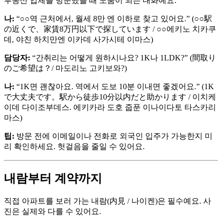
부동산 업체를 방문했을 때 도움이 되는 대화예요:
나:
“○○역 근처에서, 월세 8만 엔 이하로 찾고 있어요.” (○○駅
の近くで、家賃8万円以下で探しています / ○○에키노 치카쿠
데, 야친 하치만엔 이카데 사가시테 이마스)
담당자:
“간취리는 어떻게 원하시나요? 1K나 1LDK?” (間取り
のご希望は？/ 마도리노 고키보와?)
나:
“1K면 괜찮아요. 역에서 도보 10분 이내면 좋겠어요.” (1K
で大丈夫です。駅から徒歩10分以内だと助かります / 이치케
이데 다이조부데스. 에키카라 도호 줍푼 이나이다토 타스카리
마스)
팁:
방문 전에 이메일이나 전화로 외국인 입주가 가능한지 미
리 확인하세요. 헛걸음을 줄일 수 있어요.
내람부터 계약까지
직접 아파트를 보러 가는 내람(内見 / 나이켄)은 필수예요. 사
진은 실제와 다를 수 있어요.