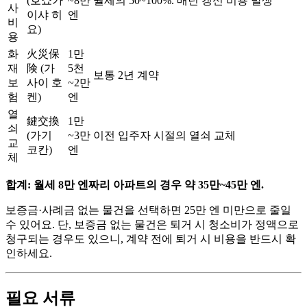
(호쇼가
~8만
월세의 50~100%. 매년 갱신 비용 발생
사
이샤 히
엔
비
요)
용
화
火災保
1만
재
険 (가
5천
보통 2년 계약
보
사이 호
~2만
험
켄)
엔
열
鍵交換
1만
쇠
(가기
~3만
이전 입주자 시절의 열쇠 교체
교
코칸)
엔
체
합계: 월세 8만 엔짜리 아파트의 경우 약 35만~45만 엔.
보증금·사례금 없는 물건을 선택하면 25만 엔 미만으로 줄일
수 있어요. 단, 보증금 없는 물건은 퇴거 시 청소비가 정액으로
청구되는 경우도 있으니, 계약 전에 퇴거 시 비용을 반드시 확
인하세요.
필요 서류