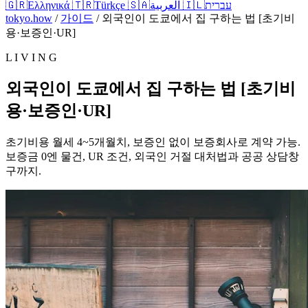
🇬🇷
Ελληνικά
🇹🇷
Türkçe
🇸🇦
العربية
🇮🇱
עברית
tokyo.how
/
가이드
/
외국인이 도쿄에서 집 구하는 법 [초기비
용·보증인·UR]
L I V I N G
외국인이 도쿄에서 집 구하는 법 [초기비
용·보증인·UR]
초기비용 월세 4~5개월치, 보증인 없이 보증회사로 계약 가능.
보증금 0엔 물건, UR 조건, 외국인 거절 대처법과 공공 상담창
구까지.