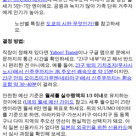
세가 5만~7만 엔이에요. 공원과 녹지가 많아 가족 단위 거주자
에게 인기가 높아요.
노선별 특징은
도쿄의 시란 무엇인가?
를 참고하세
요.
결정 방법:
직장이 정해져 있다면
Yahoo! Transit
이나 구글 맵으로 문에서
문까지의 통근 시간을 확인하세요. “23구 내부”라고 해서 반드
시 편리한 건 아니에요. 예를 들어,
23구 밖의 기치조지(무사시
노시)에서 신주쿠까지는 JR 주오선 쾌속으로 약 15분
이지만,
23구 안의 오이즈미가쿠엔(네리마구)에서 신주쿠까지는 환승
포함 약 30~40분
이 걸려요.
안전한 예산 기준은
월세를 실수령액의 1/3 이내
로 유지하는
것이에요 (
UR의 월세 예산 가이드
참고). 세후 월수입이 25만
엔이라면 월세 8만 엔을 목표로 하세요. 위의 SUUMO 데이터
를 기준으로 하면, 아라카와구·가쓰시카구·아다치구 등 동쪽
구나 다마 지역의 주오선 연선이 현실적인 선택지가 돼요. 아
직 일본 신용카드가 없다면
일본의 외국인을 위한 신용카드
에
서 심사 과정을 확인해 보세요.