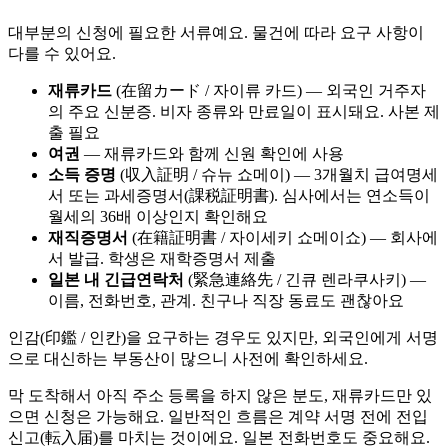
대부분의 신청에 필요한 서류예요. 물건에 따라 요구 사항이
다를 수 있어요.
재류카드
(在留カード / 자이류 카드) — 외국인 거주자
의 주요 신분증. 비자 종류와 만료일이 표시돼요. 사본 제
출 필요
여권
— 재류카드와 함께 신원 확인에 사용
소득 증명
(収入証明 / 슈뉴 쇼메이) — 3개월치 급여명세
서 또는 과세증명서(課税証明書). 심사에서는 연소득이
월세의 36배 이상인지 확인해요
재직증명서
(在籍証明書 / 자이세키 쇼메이쇼) — 회사에
서 발급. 학생은 재학증명서 제출
일본 내 긴급연락처
(緊急連絡先 / 긴큐 렌라쿠사키) —
이름, 전화번호, 관계. 친구나 직장 동료도 괜찮아요
인감(印鑑 / 인칸)을 요구하는 경우도 있지만, 외국인에게 서명
으로 대신하는 부동산이 많으니 사전에 확인하세요.
막 도착해서 아직 주소 등록을 하지 않은 분도, 재류카드만 있
으면 신청은 가능해요. 일반적인 흐름은 계약 서명 전에 전입
신고(転入届)를 마치는 것이에요. 일본 전화번호도 중요해요.