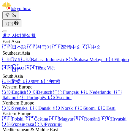
tokyo
.
how
🇰🇷
홈
기사
여행
생활
East Asia
🇯🇵
日本語
🇰🇷
한국어
🇹🇼
繁體中文
🇨🇳
中文
Southeast Asia
🇹🇭
ไทย
🇮🇩
Bahasa Indonesia
🇲🇾
Bahasa Melayu
🇵🇭
Filipino
🇲🇲
မြန်မာ
🇻🇳
Tiếng Việt
South Asia
🇮🇳
हिन्दी
🇧🇩
বাংলা
🇳🇵
नेपाली
Western Europe
🇬🇧
English
🇩🇪
Deutsch
🇫🇷
Français
🇳🇱
Nederlands
🇮🇹
Italiano
🇵🇹
Português
🇪🇸
Español
Northern Europe
🇸🇪
Svenska
🇩🇰
Dansk
🇳🇴
Norsk
🇫🇮
Suomi
🇪🇪
Eesti
Eastern Europe
🇵🇱
Polski
🇨🇿
Čeština
🇭🇺
Magyar
🇷🇴
Română
🇭🇷
Hrvatski
🇺🇦
Українська
🇷🇺
Русский
Mediterranean & Middle East