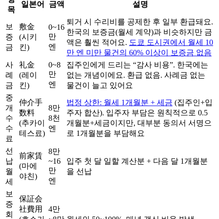
일본어
금액
설명
목
퇴거 시 수리비를 공제한 후 일부 환급돼요.
보
敷金
0~16
한국의 보증금(월세 계약)과 비슷하지만 금
만
증
(시키
액은 훨씬 적어요.
도쿄 도시권에서 월세 10
엔
금
킨)
만 엔 미만 물건의 60% 이상이 보증금 없음
사
礼金
0~8
집주인에게 드리는 “감사 비용”. 한국에는
만
례
(레이
없는 개념이에요. 환급 없음. 사례금 없는
엔
금
킨)
물건이 늘고 있어요
중
仲介手
법정 상한: 월세 1개월분 + 세금
(집주인+입
개
8만
数料
주자 합산). 입주자 부담은 원칙적으로 0.5
수
8천
(추카이
개월분+세금이지만, 대부분 동의서 서명으
수
엔
테스료)
로 1개월분을 부담해요
료
선
8만
前家賃
납
~16
입주 첫 달 일할 계산분 + 다음 달 1개월분
(마에
만
월
을 선납
야친)
엔
세
보
保証会
증
社費用
4만
회