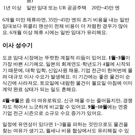
음)
1년 이상
일반 임대 또는 UR 공공주택
20만~45만 엔
6개월 미만 체류라면, 35만~45만 엔의 초기 비용을 내는 일반
임대보다 위클리 맨션이 전체 비용이 더 저렴한 경우가 많아
요. 6개월 이상 체류 시에는 일반 임대가 유리해요.
이사 성수기
도쿄 임대 시장에는 뚜렷한 계절적 리듬이 있어요.
1월~3월
이
가장 바쁜 시기예요. 일본의 회계연도·학년도가 4월에 시작되
기 때문에, 대학 입학, 신입사원 채용, 기업 전근이 한꺼번에 몰
려 대규모 이사 수요가 발생해요. 이 기간에는 좋은 물건이 순
식간에 사라져요. 토요일에 내람한 물건이 월요일 아침에 이미
계약 완료 상태가 되는 일도 흔해요.
4월~8월
은 좀 더 여유로워요. 신규 매물 수는 줄어들지만, 경쟁
자도 적어서 느긋하게 비교할 수 있어요.
9월~10월
에는 연중
기업 전근 시즌으로 소규모 수요 증가가 있어요.
일정에 유연성이 있다면 1~3월을 피하는 것만으로도 물건을
찾는 여유가 생기고, 월세나 비용 협상에서도 유리해질 수 있