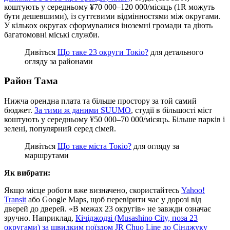
коштують у середньому ¥70 000–120 000/місяць (1R можуть
бути дешевшими), із суттєвими відмінностями між округами.
У кількох округах сформувалися іноземні громади та діють
багатомовні міські служби.
Дивіться
Що таке 23 округи Токіо?
для детального
огляду за районами
Район Тама
Нижча орендна плата та більше простору за той самий
бюджет.
За тими ж даними SUUMO
, студії в більшості міст
коштують у середньому ¥50 000–70 000/місяць. Більше парків і
зелені, популярний серед сімей.
Дивіться
Що таке міста Токіо?
для огляду за
маршрутами
Як вибрати:
Якщо місце роботи вже визначено, скористайтесь
Yahoo!
Transit
або Google Maps, щоб перевірити час у дорозі від
дверей до дверей. «В межах 23 округів» не завжди означає
зручно. Наприклад,
Кічіджодзі (Musashino City, поза 23
округами) за швидким поїздом JR Chuo Line до Сінджуку