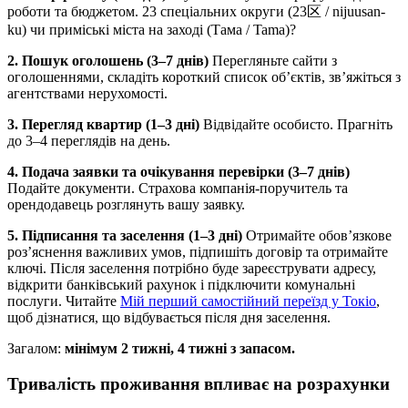
роботи та бюджетом. 23 спеціальних округи (23区 / nijuusan-
ku) чи приміські міста на заході (Тама / Tama)?
2. Пошук оголошень (3–7 днів)
Перегляньте сайти з
оголошеннями, складіть короткий список об’єктів, зв’яжіться з
агентствами нерухомості.
3. Перегляд квартир (1–3 дні)
Відвідайте особисто. Прагніть
до 3–4 переглядів на день.
4. Подача заявки та очікування перевірки (3–7 днів)
Подайте документи. Страхова компанія-поручитель та
орендодавець розглянуть вашу заявку.
5. Підписання та заселення (1–3 дні)
Отримайте обов’язкове
роз’яснення важливих умов, підпишіть договір та отримайте
ключі. Після заселення потрібно буде зареєструвати адресу,
відкрити банківський рахунок і підключити комунальні
послуги. Читайте
Мій перший самостійний переїзд у Токіо
,
щоб дізнатися, що відбувається після дня заселення.
Загалом:
мінімум 2 тижні, 4 тижні з запасом.
Тривалість проживання впливає на розрахунки