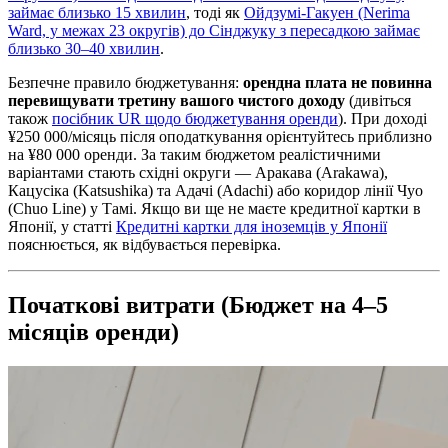
займає близько 15 хвилин
, тоді як
Ойдзумі-Гакуен (Nerima
Ward, у межах 23 округів) до Сінджуку з пересадкою займає
близько 30–40 хвилин
.
Безпечне правило бюджетування:
орендна плата не повинна
перевищувати третину вашого чистого доходу
(дивіться
також
посібник UR щодо бюджетування оренди
). При доході
¥250 000/місяць після оподаткування орієнтуйтесь приблизно
на ¥80 000 оренди. За таким бюджетом реалістичними
варіантами стають східні округи — Аракава (Arakawa),
Кацусіка (Katsushika) та Адачі (Adachi) або коридор лінії Чуо
(Chuo Line) у Тамі. Якщо ви ще не маєте кредитної картки в
Японії, у статті
Кредитні картки для іноземців у Японії
пояснюється, як відбувається перевірка.
Початкові витрати (Бюджет на 4–5
місяців оренди)