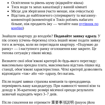
Освітлення та рівень шуму (відкрийте вікна)
Тиск води та запах каналізації у ванній кімнаті
Місце для зберігання (часто менше, ніж очікується)
Відстань до найближчого супермаркету та магазину-
конвеніторії (конвеніторії в Токіо роблять набагато
більше, ніж продають їжу — читайте наш
путівник по
конбіні
)
Знайшли квартиру до вподоби?
Подавайте заявку одразу.
У
пік сезону (січень–березень) хтось інший може подати заявку
того ж вечора, коли ви переглядали квартиру. «Подумаю до
ранку» — і наступного ранку оголошення вже закрите. Це
типова ситуація у пікові місяці.
Визначте свої обов’язкові критерії
до
будь-якого перегляду:
максимальна орендна плата, максимальна відстань пішки від
станції, обов’язкові характеристики. Чіткі критерії дозволяють
відповідати «так» або «ні» одразу, без вагань.
Після подачі заявки страхова компанія та орендодавець
перевіряють вашу кандидатуру. При наявності чинної візи та
доходу в 36-кратному розмірі місячної оренди результати
зазвичай надходять через 3–7 днів.
Після схвалення ви отримаєте 重要事項説明 (juuyou jikou