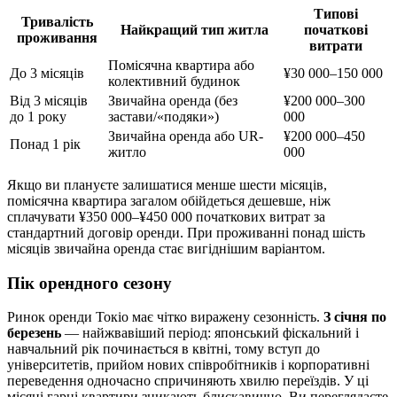
Типові
Тривалість
Найкращий тип житла
початкові
проживання
витрати
Помісячна квартира або
До 3 місяців
¥30 000–150 000
колективний будинок
Від 3 місяців
Звичайна оренда (без
¥200 000–300
до 1 року
застави/«подяки»)
000
Звичайна оренда або UR-
¥200 000–450
Понад 1 рік
житло
000
Якщо ви плануєте залишатися менше шести місяців,
помісячна квартира загалом обійдеться дешевше, ніж
сплачувати ¥350 000–¥450 000 початкових витрат за
стандартний договір оренди. При проживанні понад шість
місяців звичайна оренда стає вигіднішим варіантом.
Пік орендного сезону
Ринок оренди Токіо має чітко виражену сезонність.
З січня по
березень
— найжвавіший період: японський фіскальний і
навчальний рік починається в квітні, тому вступ до
університетів, прийом нових співробітників і корпоративні
переведення одночасно спричиняють хвилю переїздів. У ці
місяці гарні квартири зникають блискавично. Ви переглядаєте