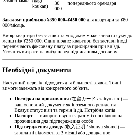
Заміна замка
(kagi
30
попереднього орендаря
koukan)
000
Загалом: приблизно ¥350 000–¥450 000
для квартири за ¥80
000/місяць.
Вибір квартири без застави та «подяки» може знизити суму до
менш ніж ¥250 000. Один нюанс: квартири без застави іноді
передбачають фіксовану плату за прибирання при виїзді.
Уточніть витрати на виїзд перед підписанням договору.
Необхідні документи
Наступний перелік підходить для більшості заявок. Точні
вимоги залежать від конкретного об’єкта.
Посвідка на проживання
(在留カード / zairyu card) —
ваш основний документ як іноземного резидента.
Вказує статус візи та термін її дії. Потрібна копія
Паспорт
— використовується разом із посвідкою на
проживання для підтвердження особи
Підтвердження доходу
(収入証明 / shunyu shomei) —
зарплатні відомості за 3 місяці або довідка про