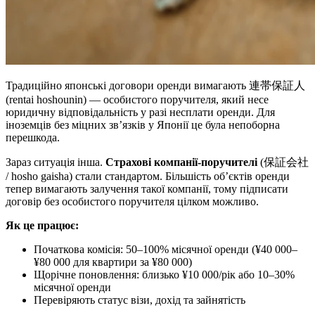
Традиційно японські договори оренди вимагають 連帯保証人
(rentai hoshounin) — особистого поручителя, який несе
юридичну відповідальність у разі несплати оренди. Для
іноземців без міцних зв’язків у Японії це була непоборна
перешкода.
Зараз ситуація інша.
Страхові компанії-поручителі
(保証会社
/ hosho gaisha) стали стандартом. Більшість об’єктів оренди
тепер вимагають залучення такої компанії, тому підписати
договір без особистого поручителя цілком можливо.
Як це працює:
Початкова комісія: 50–100% місячної оренди (¥40 000–
¥80 000 для квартири за ¥80 000)
Щорічне поновлення: близько ¥10 000/рік або 10–30%
місячної оренди
Перевіряють статус візи, дохід та зайнятість