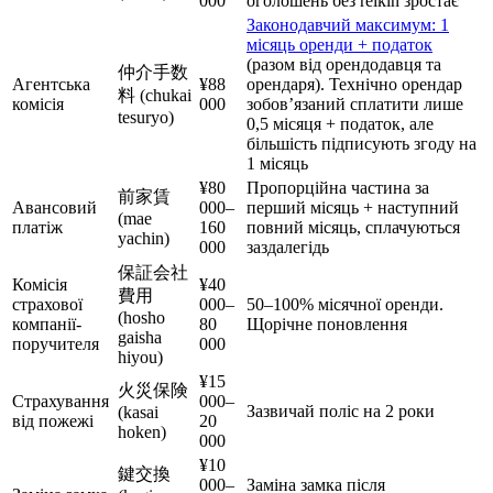
000
оголошень без reikin зростає
Законодавчий максимум: 1
місяць оренди + податок
(разом від орендодавця та
仲介手数
Агентська
¥88
орендаря). Технічно орендар
料 (chukai
комісія
000
зобов’язаний сплатити лише
tesuryo)
0,5 місяця + податок, але
більшість підписують згоду на
1 місяць
¥80
Пропорційна частина за
前家賃
Авансовий
000–
перший місяць + наступний
(mae
платіж
160
повний місяць, сплачуються
yachin)
000
заздалегідь
保証会社
Комісія
¥40
費用
страхової
000–
50–100% місячної оренди.
(hosho
компанії-
80
Щорічне поновлення
gaisha
поручителя
000
hiyou)
¥15
火災保険
Страхування
000–
Зазвичай поліс на 2 роки
(kasai
від пожежі
20
hoken)
000
¥10
鍵交換
000–
Заміна замка після