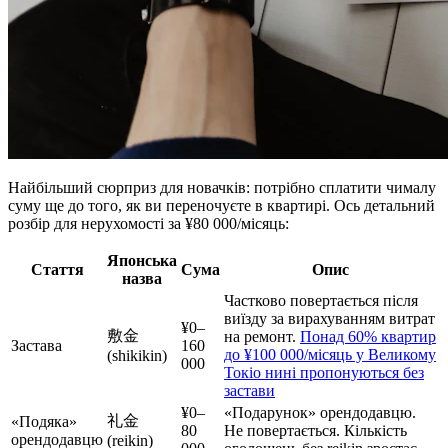
Найбільший сюрприз для новачків: потрібно сплатити чималу
суму ще до того, як ви переночуєте в квартирі. Ось детальний
розбір для нерухомості за ¥80 000/місяць:
Японська
Стаття
Сума
Опис
назва
Частково повертається після
виїзду за вирахуванням витрат
¥0–
敷金
на ремонт.
Понад 60% квартир
Застава
160
до ¥100 000/місяць у Великому
(shikikin)
000
Токіо нині пропонуються без
застави
¥0–
«Подарунок» орендодавцю.
礼金
«Подяка»
80
Не повертається. Кількість
орендодавцю
(reikin)