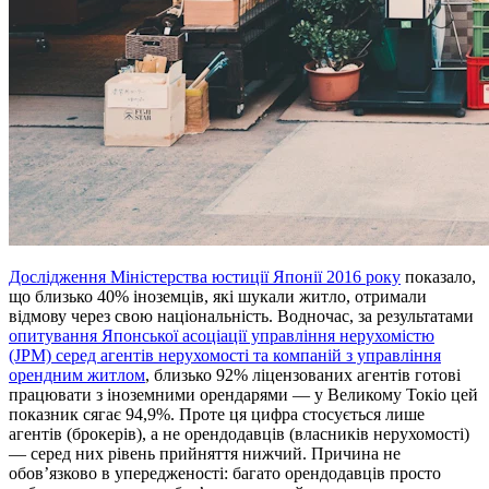
Дослідження Міністерства юстиції Японії 2016 року
показало,
що близько 40% іноземців, які шукали житло, отримали
відмову через свою національність. Водночас, за результатами
опитування Японської асоціації управління нерухомістю
(JPM) серед агентів нерухомості та компаній з управління
орендним житлом
, близько 92% ліцензованих агентів готові
працювати з іноземними орендарями — у Великому Токіо цей
показник сягає 94,9%. Проте ця цифра стосується лише
агентів (брокерів), а не орендодавців (власників нерухомості)
— серед них рівень прийняття нижчий. Причина не
обов’язково в упередженості: багато орендодавців просто