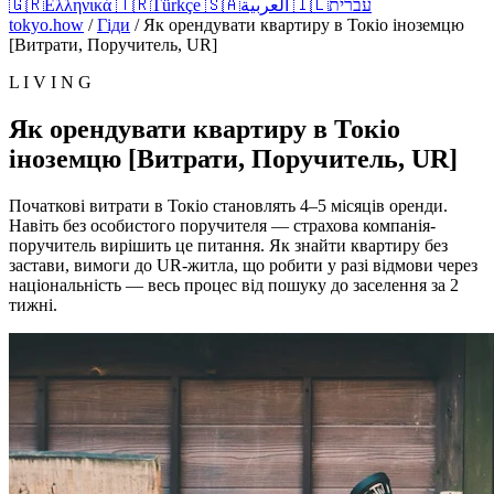
🇬🇷
Ελληνικά
🇹🇷
Türkçe
🇸🇦
العربية
🇮🇱
עברית
tokyo.how
/
Гіди
/
Як орендувати квартиру в Токіо іноземцю
[Витрати, Поручитель, UR]
L I V I N G
Як орендувати квартиру в Токіо
іноземцю [Витрати, Поручитель, UR]
Початкові витрати в Токіо становлять 4–5 місяців оренди.
Навіть без особистого поручителя — страхова компанія-
поручитель вирішить це питання. Як знайти квартиру без
застави, вимоги до UR-житла, що робити у разі відмови через
національність — весь процес від пошуку до заселення за 2
тижні.