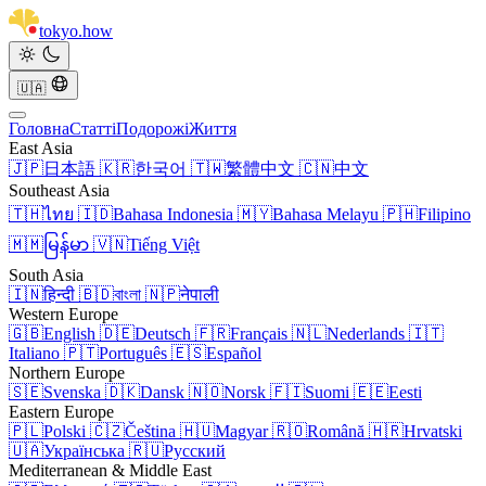
tokyo
.
how
🇺🇦
Головна
Статті
Подорожі
Життя
East Asia
🇯🇵
日本語
🇰🇷
한국어
🇹🇼
繁體中文
🇨🇳
中文
Southeast Asia
🇹🇭
ไทย
🇮🇩
Bahasa Indonesia
🇲🇾
Bahasa Melayu
🇵🇭
Filipino
🇲🇲
မြန်မာ
🇻🇳
Tiếng Việt
South Asia
🇮🇳
हिन्दी
🇧🇩
বাংলা
🇳🇵
नेपाली
Western Europe
🇬🇧
English
🇩🇪
Deutsch
🇫🇷
Français
🇳🇱
Nederlands
🇮🇹
Italiano
🇵🇹
Português
🇪🇸
Español
Northern Europe
🇸🇪
Svenska
🇩🇰
Dansk
🇳🇴
Norsk
🇫🇮
Suomi
🇪🇪
Eesti
Eastern Europe
🇵🇱
Polski
🇨🇿
Čeština
🇭🇺
Magyar
🇷🇴
Română
🇭🇷
Hrvatski
🇺🇦
Українська
🇷🇺
Русский
Mediterranean & Middle East