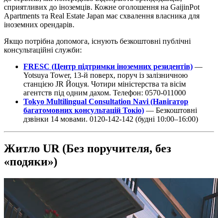
сприятливих до іноземців. Кожне оголошення на GaijinPot
Apartments та Real Estate Japan має схвалення власника для
іноземних орендарів.
Якщо потрібна допомога, існують безкоштовні публічні
консультаційні служби:
FRESC (Центр підтримки іноземних резидентів)
—
Yotsuya Tower, 13-й поверх, поруч із залізничною
станцією JR Йоцуя. Чотири міністерства та вісім
агентств під одним дахом. Телефон: 0570-011000
Tokyo Multilingual Consultation Navi (Навігатор
багатомовних консультацій Токіо)
— Безкоштовні
дзвінки 14 мовами. 0120-142-142 (будні 10:00–16:00)
Житло UR (Без поручителя, без
«подяки»)