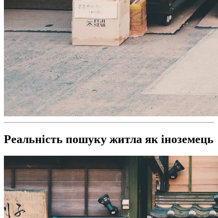
Реальність пошуку житла як іноземець