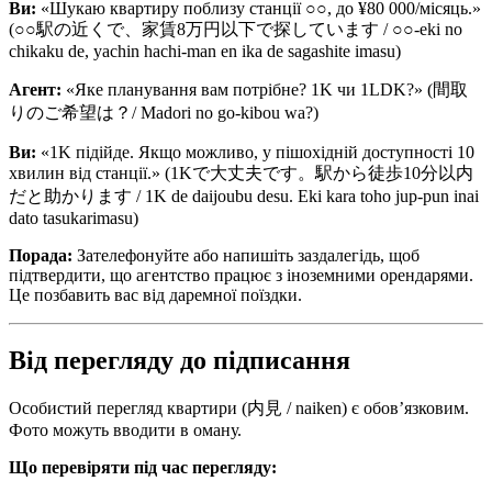
Ви:
«Шукаю квартиру поблизу станції ○○, до ¥80 000/місяць.»
(○○駅の近くで、家賃8万円以下で探しています / ○○-eki no
chikaku de, yachin hachi-man en ika de sagashite imasu)
Агент:
«Яке планування вам потрібне? 1K чи 1LDK?» (間取
りのご希望は？/ Madori no go-kibou wa?)
Ви:
«1K підійде. Якщо можливо, у пішохідній доступності 10
хвилин від станції.» (1Kで大丈夫です。駅から徒歩10分以内
だと助かります / 1K de daijoubu desu. Eki kara toho jup-pun inai
dato tasukarimasu)
Порада:
Зателефонуйте або напишіть заздалегідь, щоб
підтвердити, що агентство працює з іноземними орендарями.
Це позбавить вас від даремної поїздки.
Від перегляду до підписання
Особистий перегляд квартири (内見 / naiken) є обов’язковим.
Фото можуть вводити в оману.
Що перевіряти під час перегляду: