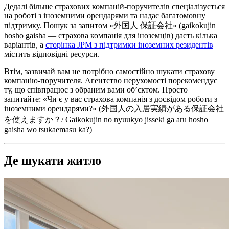
Дедалі більше страхових компаній-поручителів спеціалізується
на роботі з іноземними орендарями та надає багатомовну
підтримку. Пошук за запитом «外国人 保証会社» (gaikokujin
hosho gaisha — страхова компанія для іноземців) дасть кілька
варіантів, а
сторінка JPM з підтримки іноземних резидентів
містить відповідні ресурси.
Втім, зазвичай вам не потрібно самостійно шукати страхову
компанію-поручителя. Агентство нерухомості порекомендує
ту, що співпрацює з обраним вами об’єктом. Просто
запитайте: «Чи є у вас страхова компанія з досвідом роботи з
іноземними орендарями?» (外国人の入居実績がある保証会社
を使えますか？/ Gaikokujin no nyuukyo jisseki ga aru hosho
gaisha wo tsukaemasu ka?)
Де шукати житло