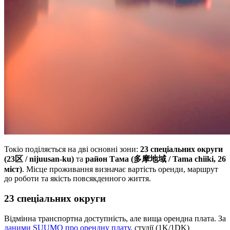
Токіо поділяється на дві основні зони:
23 спеціальних округи
(23区 / nijuusan-ku)
та
район Тама (多摩地域 / Tama chiiki, 26
міст)
. Місце проживання визначає вартість оренди, маршрут
до роботи та якість повсякденного життя.
23 спеціальних округи
Відмінна транспортна доступність, але вища орендна плата. За
даними SUUMO про орендну плату
, студії (1K/1DK)