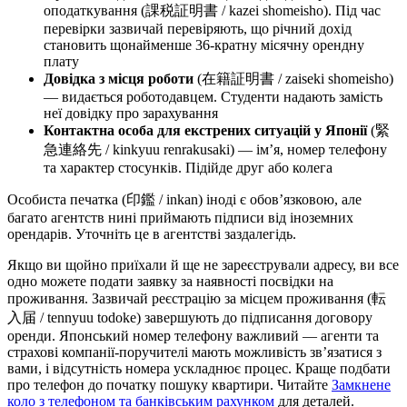
оподаткування (課税証明書 / kazei shomeisho). Під час
перевірки зазвичай перевіряють, що річний дохід
становить щонайменше 36-кратну місячну орендну
плату
Довідка з місця роботи
(在籍証明書 / zaiseki shomeisho)
— видається роботодавцем. Студенти надають замість
неї довідку про зарахування
Контактна особа для екстрених ситуацій у Японії
(緊
急連絡先 / kinkyuu renrakusaki) — ім’я, номер телефону
та характер стосунків. Підійде друг або колега
Особиста печатка (印鑑 / inkan) іноді є обов’язковою, але
багато агентств нині приймають підписи від іноземних
орендарів. Уточніть це в агентстві заздалегідь.
Якщо ви щойно приїхали й ще не зареєстрували адресу, ви все
одно можете подати заявку за наявності посвідки на
проживання. Зазвичай реєстрацію за місцем проживання (転
入届 / tennyuu todoke) завершують до підписання договору
оренди. Японський номер телефону важливий — агенти та
страхові компанії-поручителі мають можливість зв’язатися з
вами, і відсутність номера ускладнює процес. Краще подбати
про телефон до початку пошуку квартири. Читайте
Замкнене
коло з телефоном та банківським рахунком
для деталей.