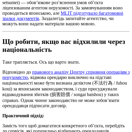
setsumei) — обов’язкове роз’яснення умов об’єкта
ліцензованим агентом нерухомості. За замовчуванням воно
проводиться японською, але
MLIT підготувало багатомовні
зразки документів
. Заздалегідь запитайте агентство, чи
можуть вони надати матеріали вашою мовою.
Що робити, якщо вас відхилили через
національність
Таке трапляється. Ось що варто знати.
Відповідно до
правового аналізу Центру сприяння операціям з
нерухомістю
, відмова орендарю виключно на підставі
національності може бути визнана деліктом (不法行為 / fuhou
koui) за японським законодавством, і суди присуджували
відшкодування збитків (損害賠償 / songai baishou) у таких
справах. Однак чинне законодавство не може зобов’язати
орендодавця підписати договір.
Практичний підхід:
Замість того щоб домагатися конкретного об’єкта, перейдіть
до сервісів, які попередньо відбирають орендодавців,