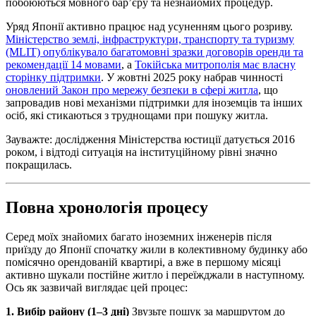
побоюються мовного бар’єру та незнайомих процедур.
Уряд Японії активно працює над усуненням цього розриву.
Міністерство землі, інфраструктури, транспорту та туризму
(MLIT) опублікувало багатомовні зразки договорів оренди та
рекомендації 14 мовами
, а
Токійська митрополія має власну
сторінку підтримки
. У жовтні 2025 року набрав чинності
оновлений Закон про мережу безпеки в сфері житла
, що
запровадив нові механізми підтримки для іноземців та інших
осіб, які стикаються з труднощами при пошуку житла.
Зауважте: дослідження Міністерства юстиції датується 2016
роком, і відтоді ситуація на інституційному рівні значно
покращилась.
Повна хронологія процесу
Серед моїх знайомих багато іноземних інженерів після
приїзду до Японії спочатку жили в колективному будинку або
помісячно орендованій квартирі, а вже в першому місяці
активно шукали постійне житло і переїжджали в наступному.
Ось як зазвичай виглядає цей процес:
1. Вибір району (1–3 дні)
Звузьте пошук за маршрутом до