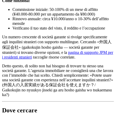
Come funziona:
Commissione iniziale: 50-100% di un mese di affitto
(¥40.000-80.000 per un appartamento da ¥80.000)
Rinnovo annuale: circa ¥10.000/anno o 10-30% dell’affitto
mensile
Verificano il tuo stato del visto, il reddito e l’occupazione
Un numero crescente di società garante si rivolge specificamente
agli inquilini stranieri con supporto multilingue. Cercando «外国人
保証会社» (gaikokujin hosho gaisha — società garante per
stranieri) si trovano diverse opzioni, e la
pagina di supporto JPM per
i residenti stranieri
raccoglie risorse correlate.
Detto questo, di solito non hai bisogno di trovare tu stesso una
società garante. L’agenzia immobiliare ne consiglierà una che lavora
con l’immobile che hai scelto. Chiedi semplicemente: «Potete usare
una società garante con esperienza nell’accettare inquilini stranieri?»
(外国人の入居実績がある保証会社を使えますか？/
Gaikokujin no nyuukyo jisseki ga aru hosho gaisha wo tsukaemasu
ka?)
Dove cercare