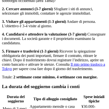
sobborghi occidentali (area Tama)?
2. Cercare annunci (3-7 giorni)
Sfogliare i siti di annunci,
selezionare gli immobili, contattare le agenzie immobiliari.
3. Visitare gli appartamenti (1-3 giorni)
Andare di persona.
L’obiettivo è 3-4 visite al giorno.
4. Candidarsi e attendere la valutazione (3-7 giorni)
Consegnare
i documenti. La società garante e il proprietario esaminano la
candidatura.
5. Firmare e trasferirsi (1-3 giorni)
Ricevere la spiegazione
obbligatoria dei punti importanti, firmare il contratto, ritirare le
chiavi. Dopo il trasferimento dovrai registrare l’indirizzo, aprire un
conto bancario e attivare le utenze. Consulta
Il mio primo trasloco a
Tokyo
per sapere cosa fare dopo il giorno del trasferimento.
Totale:
2 settimane come minimo, 4 settimane con margine.
La durata del soggiorno cambia i conti
Durata del
Spese iniziali
Tipo di alloggio consigliato
soggiorno
tipiche
Appartamento mensile o casa
¥30.000-
Meno di 3 mesi