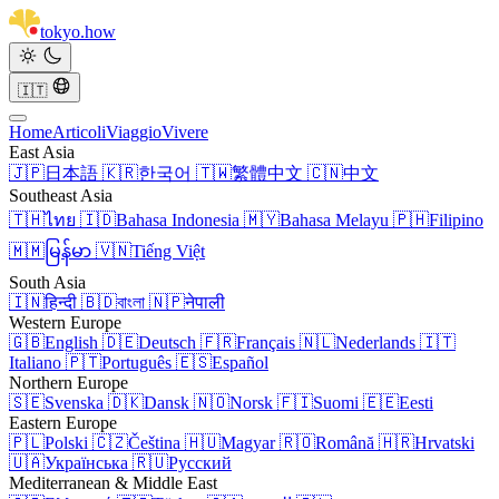
tokyo
.
how
🇮🇹
Home
Articoli
Viaggio
Vivere
East Asia
🇯🇵
日本語
🇰🇷
한국어
🇹🇼
繁體中文
🇨🇳
中文
Southeast Asia
🇹🇭
ไทย
🇮🇩
Bahasa Indonesia
🇲🇾
Bahasa Melayu
🇵🇭
Filipino
🇲🇲
မြန်မာ
🇻🇳
Tiếng Việt
South Asia
🇮🇳
हिन्दी
🇧🇩
বাংলা
🇳🇵
नेपाली
Western Europe
🇬🇧
English
🇩🇪
Deutsch
🇫🇷
Français
🇳🇱
Nederlands
🇮🇹
Italiano
🇵🇹
Português
🇪🇸
Español
Northern Europe
🇸🇪
Svenska
🇩🇰
Dansk
🇳🇴
Norsk
🇫🇮
Suomi
🇪🇪
Eesti
Eastern Europe
🇵🇱
Polski
🇨🇿
Čeština
🇭🇺
Magyar
🇷🇴
Română
🇭🇷
Hrvatski
🇺🇦
Українська
🇷🇺
Русский
Mediterranean & Middle East