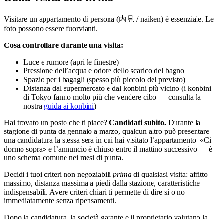
Visitare un appartamento di persona (内見 / naiken) è essenziale. Le
foto possono essere fuorvianti.
Cosa controllare durante una visita:
Luce e rumore (apri le finestre)
Pressione dell’acqua e odore dello scarico del bagno
Spazio per i bagagli (spesso più piccolo del previsto)
Distanza dal supermercato e dal konbini più vicino (i konbini
di Tokyo fanno molto più che vendere cibo — consulta la
nostra
guida ai konbini
)
Hai trovato un posto che ti piace?
Candidati subito.
Durante la
stagione di punta da gennaio a marzo, qualcun altro può presentare
una candidatura la stessa sera in cui hai visitato l’appartamento. «Ci
dormo sopra» e l’annuncio è chiuso entro il mattino successivo — è
uno schema comune nei mesi di punta.
Decidi i tuoi criteri non negoziabili
prima
di qualsiasi visita: affitto
massimo, distanza massima a piedi dalla stazione, caratteristiche
indispensabili. Avere criteri chiari ti permette di dire sì o no
immediatamente senza ripensamenti.
Dopo la candidatura, la società garante e il proprietario valutano la