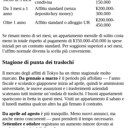
condivisa
150.000
Da 3 mesi a 1
Affitto standard (senza
¥200.000-
anno
deposito/key money)
300.000
¥200.000-
Oltre 1 anno
Affitto standard o alloggio UR
450.000
Se rimani meno di sei mesi, un appartamento mensile di solito costa
meno in totale rispetto al pagamento di ¥350.000-450.000 in spese
iniziali per un contratto standard. Per soggiorni superiori a sei mesi,
l’affitto normale diventa la scelta più conveniente.
Stagione di punta dei traslochi
Il mercato degli affitti di Tokyo ha un ritmo stagionale molto
marcato.
Da gennaio a marzo
è il periodo più affollato — l’anno
fiscale e scolastico giapponese inizia ad aprile, quindi le ammissioni
universitarie, le nuove assunzioni e i trasferimenti aziendali
scatenano tutti insieme un’ondata di traslochi. I buoni appartamenti
spariscono in fretta in questi mesi. Visiti un appartamento il sabato e
il lunedì mattina qualcun altro ha già firmato il contratto.
Da aprile ad agosto
è più tranquillo. Meno nuovi annunci, ma
anche meno concorrenti — puoi prenderti il tempo necessario.
Settembre e ottobre
registrano un aumento minore dovuto ai