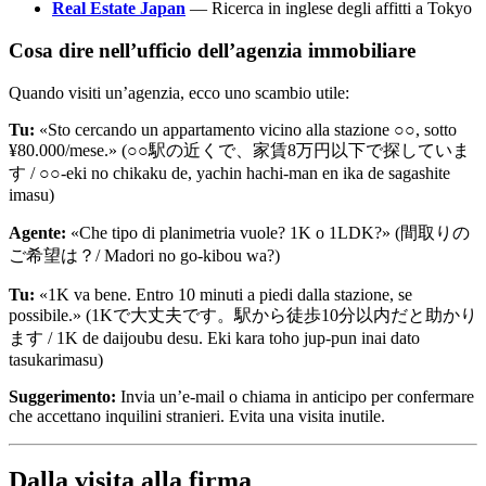
Real Estate Japan
— Ricerca in inglese degli affitti a Tokyo
Cosa dire nell’ufficio dell’agenzia immobiliare
Quando visiti un’agenzia, ecco uno scambio utile:
Tu:
«Sto cercando un appartamento vicino alla stazione ○○, sotto
¥80.000/mese.» (○○駅の近くで、家賃8万円以下で探していま
す / ○○-eki no chikaku de, yachin hachi-man en ika de sagashite
imasu)
Agente:
«Che tipo di planimetria vuole? 1K o 1LDK?» (間取りの
ご希望は？/ Madori no go-kibou wa?)
Tu:
«1K va bene. Entro 10 minuti a piedi dalla stazione, se
possibile.» (1Kで大丈夫です。駅から徒歩10分以内だと助かり
ます / 1K de daijoubu desu. Eki kara toho jup-pun inai dato
tasukarimasu)
Suggerimento:
Invia un’e-mail o chiama in anticipo per confermare
che accettano inquilini stranieri. Evita una visita inutile.
Dalla visita alla firma