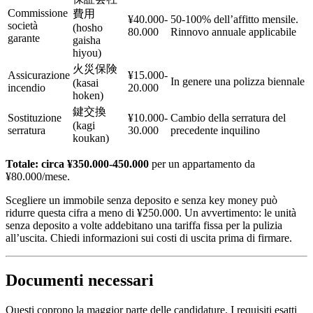
Commissione
費用
¥40.000-
50-100% dell’affitto mensile.
società
(hosho
80.000
Rinnovo annuale applicabile
garante
gaisha
hiyou)
火災保険
Assicurazione
¥15.000-
In genere una polizza biennale
(kasai
incendio
20.000
hoken)
鍵交換
Sostituzione
¥10.000-
Cambio della serratura del
(kagi
serratura
30.000
precedente inquilino
koukan)
Totale: circa ¥350.000-450.000
per un appartamento da
¥80.000/mese.
Scegliere un immobile senza deposito e senza key money può
ridurre questa cifra a meno di ¥250.000. Un avvertimento: le unità
senza deposito a volte addebitano una tariffa fissa per la pulizia
all’uscita. Chiedi informazioni sui costi di uscita prima di firmare.
Documenti necessari
Questi coprono la maggior parte delle candidature. I requisiti esatti