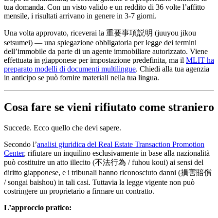
tua domanda. Con un visto valido e un reddito di 36 volte l’affitto
mensile, i risultati arrivano in genere in 3-7 giorni.
Una volta approvato, riceverai la 重要事項説明 (juuyou jikou
setsumei) — una spiegazione obbligatoria per legge dei termini
dell’immobile da parte di un agente immobiliare autorizzato. Viene
effettuata in giapponese per impostazione predefinita, ma il
MLIT ha
preparato modelli di documenti multilingue
. Chiedi alla tua agenzia
in anticipo se può fornire materiali nella tua lingua.
Cosa fare se vieni rifiutato come straniero
Succede. Ecco quello che devi sapere.
Secondo l’
analisi giuridica del Real Estate Transaction Promotion
Center
, rifiutare un inquilino esclusivamente in base alla nazionalità
può costituire un atto illecito (不法行為 / fuhou koui) ai sensi del
diritto giapponese, e i tribunali hanno riconosciuto danni (損害賠償
/ songai baishou) in tali casi. Tuttavia la legge vigente non può
costringere un proprietario a firmare un contratto.
L’approccio pratico: