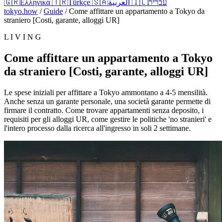
🇬🇷
Ελληνικά
🇹🇷
Türkçe
🇸🇦
العربية
🇮🇱
עברית
tokyo.how
/
Guide
/
Come affittare un appartamento a Tokyo da
straniero [Costi, garante, alloggi UR]
L I V I N G
Come affittare un appartamento a Tokyo
da straniero [Costi, garante, alloggi UR]
Le spese iniziali per affittare a Tokyo ammontano a 4-5 mensilità.
Anche senza un garante personale, una società garante permette di
firmare il contratto. Come trovare appartamenti senza deposito, i
requisiti per gli alloggi UR, come gestire le politiche 'no stranieri' e
l'intero processo dalla ricerca all'ingresso in soli 2 settimane.