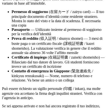
variano in base all’immobile.
Permesso di soggiorno
(在留カード / zairyu card) — Il tuo
principale documento d’identità come residente straniero.
Mostra lo stato del visto e la data di scadenza. È necessaria
una copia
Passaporto
— Utilizzato insieme al permesso di soggiorno
per la verifica dell’identità
Prova di reddito
(収入証明 / shunyu shomei) — 3 mesi di
buste paga o un certificato fiscale (課税証明書 / kazei
shomeisho). La valutazione verifica in genere che il reddito
annuale sia almeno 36 volte l’affitto mensile
Certificato di impiego
(在籍証明書 / zaiseki shomeisho) —
Rilasciato dal tuo datore di lavoro. Gli studenti forniscono
invece un certificato di iscrizione
Contatto di emergenza in Giappone
(緊急連絡先 /
kinkyuu renrakusaki) — Nome, numero di telefono e
relazione. Va bene un amico o un collega
Può essere richiesto un sigillo personale (印鑑 / inkan), ma molte
agenzie ora accettano la firma degli inquilini stranieri. Verifica con
l’agenzia in anticipo.
Se sei appena arrivato e non hai ancora registrato il tuo indirizzo,