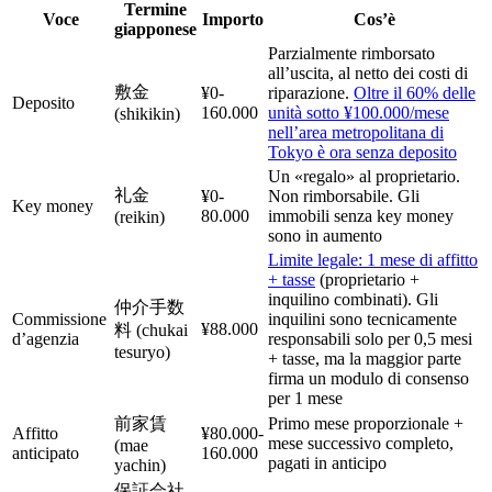
Termine
Voce
Importo
Cos’è
giapponese
Parzialmente rimborsato
all’uscita, al netto dei costi di
敷金
¥0-
riparazione.
Oltre il 60% delle
Deposito
160.000
unità sotto ¥100.000/mese
(shikikin)
nell’area metropolitana di
Tokyo è ora senza deposito
Un «regalo» al proprietario.
礼金
¥0-
Non rimborsabile. Gli
Key money
80.000
immobili senza key money
(reikin)
sono in aumento
Limite legale: 1 mese di affitto
+ tasse
(proprietario +
inquilino combinati). Gli
仲介手数
Commissione
inquilini sono tecnicamente
¥88.000
料 (chukai
d’agenzia
responsabili solo per 0,5 mesi
tesuryo)
+ tasse, ma la maggior parte
firma un modulo di consenso
per 1 mese
前家賃
Primo mese proporzionale +
Affitto
¥80.000-
mese successivo completo,
(mae
anticipato
160.000
pagati in anticipo
yachin)
保証会社