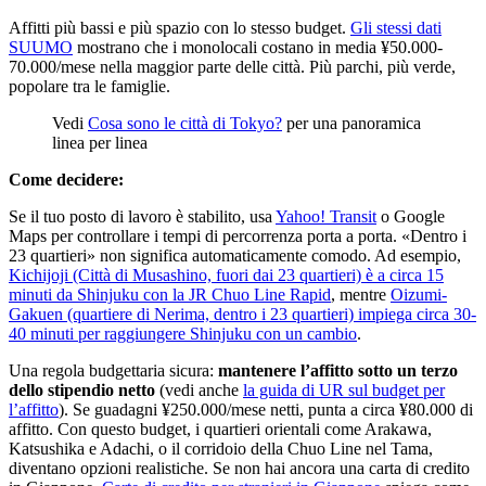
Affitti più bassi e più spazio con lo stesso budget.
Gli stessi dati
SUUMO
mostrano che i monolocali costano in media ¥50.000-
70.000/mese nella maggior parte delle città. Più parchi, più verde,
popolare tra le famiglie.
Vedi
Cosa sono le città di Tokyo?
per una panoramica
linea per linea
Come decidere:
Se il tuo posto di lavoro è stabilito, usa
Yahoo! Transit
o Google
Maps per controllare i tempi di percorrenza porta a porta. «Dentro i
23 quartieri» non significa automaticamente comodo. Ad esempio,
Kichijoji (Città di Musashino, fuori dai 23 quartieri) è a circa 15
minuti da Shinjuku con la JR Chuo Line Rapid
, mentre
Oizumi-
Gakuen (quartiere di Nerima, dentro i 23 quartieri) impiega circa 30-
40 minuti per raggiungere Shinjuku con un cambio
.
Una regola budgettaria sicura:
mantenere l’affitto sotto un terzo
dello stipendio netto
(vedi anche
la guida di UR sul budget per
l’affitto
). Se guadagni ¥250.000/mese netti, punta a circa ¥80.000 di
affitto. Con questo budget, i quartieri orientali come Arakawa,
Katsushika e Adachi, o il corridoio della Chuo Line nel Tama,
diventano opzioni realistiche. Se non hai ancora una carta di credito