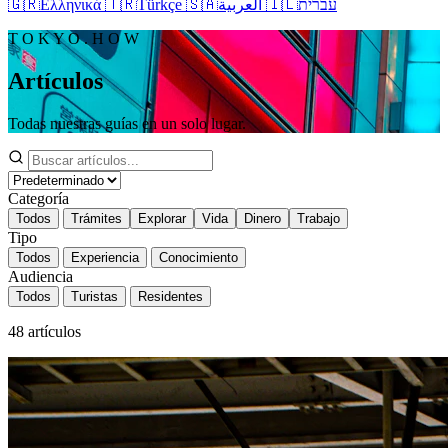
🇬🇷
Ελληνικά
🇹🇷
Türkçe
🇸🇦
العربية
🇮🇱
עברית
T O K Y O . H O W
Artículos
Todas nuestras guías en un solo lugar.
Categoría
Todos
Trámites
Explorar
Vida
Dinero
Trabajo
Tipo
Todos
Experiencia
Conocimiento
Audiencia
Todos
Turistas
Residentes
48
artículos