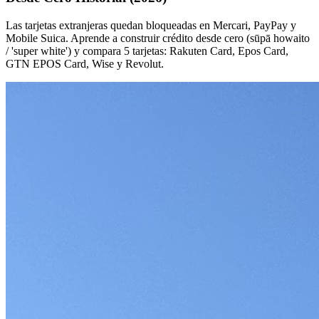
Las tarjetas extranjeras quedan bloqueadas en Mercari, PayPay y
Mobile Suica. Aprende a construir crédito desde cero (sūpā howaito
/ 'super white') y compara 5 tarjetas: Rakuten Card, Epos Card,
GTN EPOS Card, Wise y Revolut.