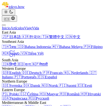
tokyo
.
how
🇪🇸
Inicio
Artículos
Viaje
Vida
East Asia
🇯🇵
日本語
🇰🇷
한국어
🇹🇼
繁體中文
🇨🇳
中文
Southeast Asia
🇹🇭
ไทย
🇮🇩
Bahasa Indonesia
🇲🇾
Bahasa Melayu
🇵🇭
Filipino
🇲🇲
မြန်မာ
🇻🇳
Tiếng Việt
South Asia
🇮🇳
हिन्दी
🇧🇩
বাংলা
🇳🇵
नेपाली
Western Europe
🇬🇧
English
🇩🇪
Deutsch
🇫🇷
Français
🇳🇱
Nederlands
🇮🇹
Italiano
🇵🇹
Português
🇪🇸
Español
Northern Europe
🇸🇪
Svenska
🇩🇰
Dansk
🇳🇴
Norsk
🇫🇮
Suomi
🇪🇪
Eesti
Eastern Europe
🇵🇱
Polski
🇨🇿
Čeština
🇭🇺
Magyar
🇷🇴
Română
🇭🇷
Hrvatski
🇺🇦
Українська
🇷🇺
Русский
Mediterranean & Middle East