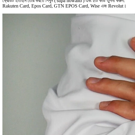
ক্রেডিট ইতিহাস তৈরি করতে শিখুন ('sūpā howaito') এবং ৫টি কার্ড তুলনা করুন:
Rakuten Card, Epos Card, GTN EPOS Card, Wise এবং Revolut।