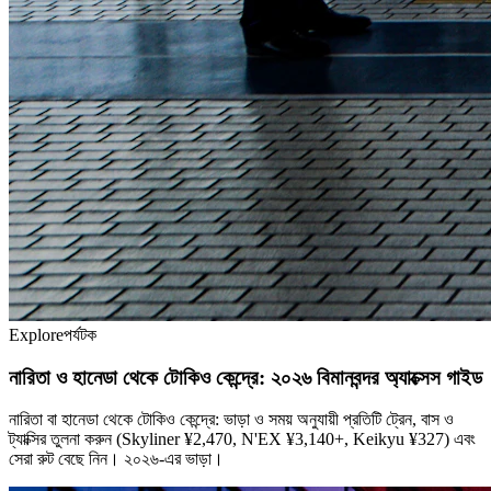
Explore
পর্যটক
নারিতা ও হানেডা থেকে টোকিও কেন্দ্রে: ২০২৬ বিমানবন্দর অ্যাক্সেস গাইড
নারিতা বা হানেডা থেকে টোকিও কেন্দ্রে: ভাড়া ও সময় অনুযায়ী প্রতিটি ট্রেন, বাস ও
ট্যাক্সির তুলনা করুন (Skyliner ¥2,470, N'EX ¥3,140+, Keikyu ¥327) এবং
সেরা রুট বেছে নিন। ২০২৬-এর ভাড়া।