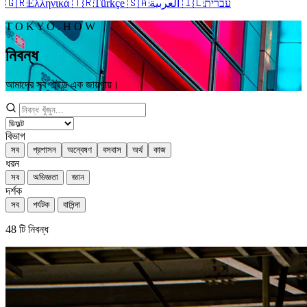
🇬🇷
Ελληνικά
🇹🇷
Türkçe
🇸🇦
العربية
🇮🇱
עברית
T O K Y O . H O W
নিবন্ধ
আমাদের সব গাইড এক জায়গায়।
বিভাগ
সব
প্রশাসন
অন্বেষণ
বসবাস
অর্থ
কাজ
ধরন
সব
অভিজ্ঞতা
জ্ঞান
দর্শক
সব
পর্যটক
বাসিন্দা
48
টি নিবন্ধ