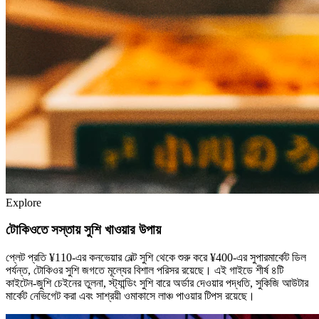
Explore
টোকিওতে সস্তায় সুশি খাওয়ার উপায়
প্লেট প্রতি ¥110-এর কনভেয়ার বেল্ট সুশি থেকে শুরু করে ¥400-এর সুপারমার্কেট ডিল
পর্যন্ত, টোকিওর সুশি জগতে মূল্যের বিশাল পরিসর রয়েছে। এই গাইডে শীর্ষ ৪টি
কাইটেন-জুশি চেইনের তুলনা, স্ট্যান্ডিং সুশি বারে অর্ডার দেওয়ার পদ্ধতি, সুকিজি আউটার
মার্কেট নেভিগেট করা এবং সাশ্রয়ী ওমাকাসে লাঞ্চ পাওয়ার টিপস রয়েছে।