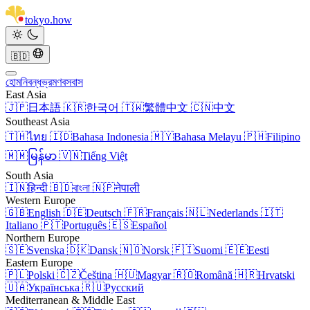
tokyo
.
how
🇧🇩
হোম
নিবন্ধ
ভ্রমণ
বসবাস
East Asia
🇯🇵
日本語
🇰🇷
한국어
🇹🇼
繁體中文
🇨🇳
中文
Southeast Asia
🇹🇭
ไทย
🇮🇩
Bahasa Indonesia
🇲🇾
Bahasa Melayu
🇵🇭
Filipino
🇲🇲
မြန်မာ
🇻🇳
Tiếng Việt
South Asia
🇮🇳
हिन्दी
🇧🇩
বাংলা
🇳🇵
नेपाली
Western Europe
🇬🇧
English
🇩🇪
Deutsch
🇫🇷
Français
🇳🇱
Nederlands
🇮🇹
Italiano
🇵🇹
Português
🇪🇸
Español
Northern Europe
🇸🇪
Svenska
🇩🇰
Dansk
🇳🇴
Norsk
🇫🇮
Suomi
🇪🇪
Eesti
Eastern Europe
🇵🇱
Polski
🇨🇿
Čeština
🇭🇺
Magyar
🇷🇴
Română
🇭🇷
Hrvatski
🇺🇦
Українська
🇷🇺
Русский
Mediterranean & Middle East