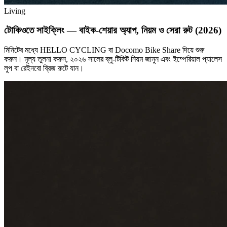
Living
টোকিওতে সাইক্লিং — বাইক-শেয়ার অ্যাপ, নিয়ম ও সেরা রুট (2026)
মিনিটের মধ্যে HELLO CYCLING বা Docomo Bike Share দিয়ে শুরু
করুন। মূল্য তুলনা করুন, ২০২৬ সালের ব্লু-টিকিট নিয়ম জানুন এবং ইম্পেরিয়াল প্যালেস
লুপ বা রেইনবো ব্রিজ রুটে যান।