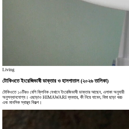
Living
টোকিওতে ইংরেজিভাষী ডাক্তার ও হাসপাতাল (২০২৬ তালিকা)
টোকিওতে ১০টিরও বেশি ক্লিনিক যেখানে ইংরেজিভাষী ডাক্তার আছেন, এলাকা অনুযায়ী
অনুসন্ধানযোগ্য। এছাড়াও HIMAWARI ব্যবহার, কী নিয়ে যাবেন, বিমা ছাড়া খরচ
এবং মানসিক স্বাস্থ্য বিকল্প।