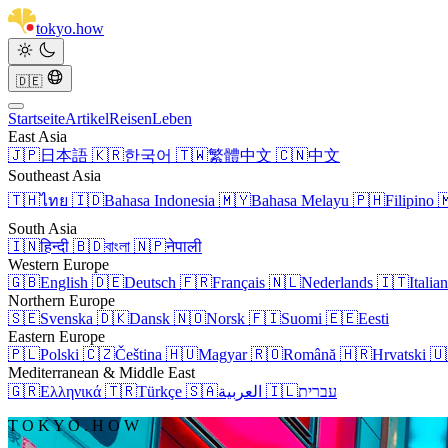
tokyo
.
how
🇩🇪
Startseite
Artikel
Reisen
Leben
East Asia
🇯🇵
日本語
🇰🇷
한국어
🇹🇼
繁體中文
🇨🇳
中文
Southeast Asia
🇹🇭
ไทย
🇮🇩
Bahasa Indonesia
🇲🇾
Bahasa Melayu
🇵🇭
Filipino

South Asia
🇮🇳
हिन्दी
🇧🇩
বাংলা
🇳🇵
नेपाली
Western Europe
🇬🇧
English
🇩🇪
Deutsch
🇫🇷
Français
🇳🇱
Nederlands
🇮🇹
Italia
Northern Europe
🇸🇪
Svenska
🇩🇰
Dansk
🇳🇴
Norsk
🇫🇮
Suomi
🇪🇪
Eesti
Eastern Europe
🇵🇱
Polski
🇨🇿
Čeština
🇭🇺
Magyar
🇷🇴
Română
🇭🇷
Hrvatski
🇺
Mediterranean & Middle East
🇬🇷
Ελληνικά
🇹🇷
Türkçe
🇸🇦
العربية
🇮🇱
עברית
T O K Y O . H O W