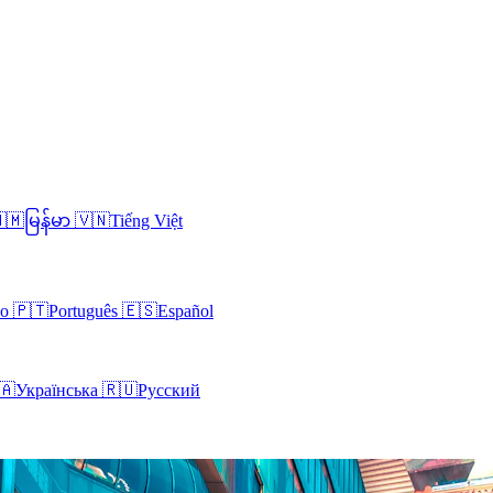
🇲
မြန်မာ
🇻🇳
Tiếng Việt
no
🇵🇹
Português
🇪🇸
Español
🇦
Українська
🇷🇺
Русский