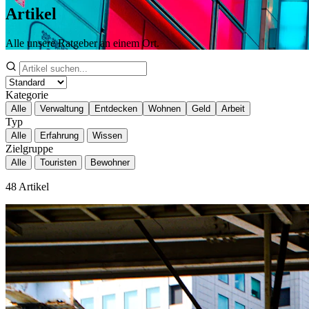
Artikel
Alle unsere Ratgeber an einem Ort.
Kategorie
Alle
Verwaltung
Entdecken
Wohnen
Geld
Arbeit
Typ
Alle
Erfahrung
Wissen
Zielgruppe
Alle
Touristen
Bewohner
48
Artikel