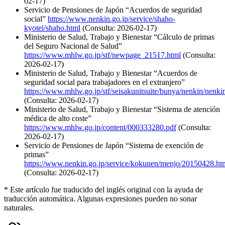
02-17)
Servicio de Pensiones de Japón “Acuerdos de seguridad
social”
https://www.nenkin.go.jp/service/shaho-
kyotei/shaho.html
(Consulta: 2026-02-17)
Ministerio de Salud, Trabajo y Bienestar “Cálculo de primas
del Seguro Nacional de Salud”
https://www.mhlw.go.jp/stf/newpage_21517.html
(Consulta:
2026-02-17)
Ministerio de Salud, Trabajo y Bienestar “Acuerdos de
seguridad social para trabajadores en el extranjero”
https://www.mhlw.go.jp/stf/seisakunitsuite/bunya/nenkin/nenk
(Consulta: 2026-02-17)
Ministerio de Salud, Trabajo y Bienestar “Sistema de atención
médica de alto coste”
https://www.mhlw.go.jp/content/000333280.pdf
(Consulta:
2026-02-17)
Servicio de Pensiones de Japón “Sistema de exención de
primas”
https://www.nenkin.go.jp/service/kokunen/menjo/20150428.ht
(Consulta: 2026-02-17)
* Este artículo fue traducido del inglés original con la ayuda de
traducción automática. Algunas expresiones pueden no sonar
naturales.