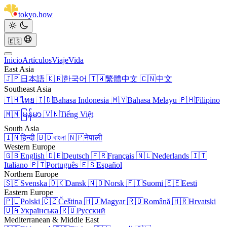
tokyo
.
how
🇪🇸
Inicio
Artículos
Viaje
Vida
East Asia
🇯🇵
日本語
🇰🇷
한국어
🇹🇼
繁體中文
🇨🇳
中文
Southeast Asia
🇹🇭
ไทย
🇮🇩
Bahasa Indonesia
🇲🇾
Bahasa Melayu
🇵🇭
Filipino
🇲🇲
မြန်မာ
🇻🇳
Tiếng Việt
South Asia
🇮🇳
हिन्दी
🇧🇩
বাংলা
🇳🇵
नेपाली
Western Europe
🇬🇧
English
🇩🇪
Deutsch
🇫🇷
Français
🇳🇱
Nederlands
🇮🇹
Italiano
🇵🇹
Português
🇪🇸
Español
Northern Europe
🇸🇪
Svenska
🇩🇰
Dansk
🇳🇴
Norsk
🇫🇮
Suomi
🇪🇪
Eesti
Eastern Europe
🇵🇱
Polski
🇨🇿
Čeština
🇭🇺
Magyar
🇷🇴
Română
🇭🇷
Hrvatski
🇺🇦
Українська
🇷🇺
Русский
Mediterranean & Middle East