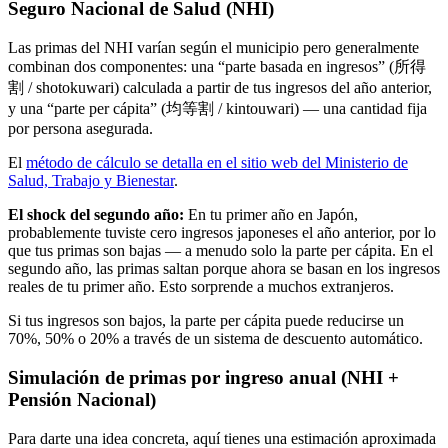
Seguro Nacional de Salud (NHI)
Las primas del NHI varían según el municipio pero generalmente
combinan dos componentes: una “parte basada en ingresos” (所得
割 / shotokuwari) calculada a partir de tus ingresos del año anterior,
y una “parte per cápita” (均等割 / kintouwari) — una cantidad fija
por persona asegurada.
El
método de cálculo se detalla en el sitio web del Ministerio de
Salud, Trabajo y Bienestar
.
El shock del segundo año:
En tu primer año en Japón,
probablemente tuviste cero ingresos japoneses el año anterior, por lo
que tus primas son bajas — a menudo solo la parte per cápita. En el
segundo año, las primas saltan porque ahora se basan en los ingresos
reales de tu primer año. Esto sorprende a muchos extranjeros.
Si tus ingresos son bajos, la parte per cápita puede reducirse un
70%, 50% o 20% a través de un sistema de descuento automático.
Simulación de primas por ingreso anual (NHI +
Pensión Nacional)
Para darte una idea concreta, aquí tienes una estimación aproximada