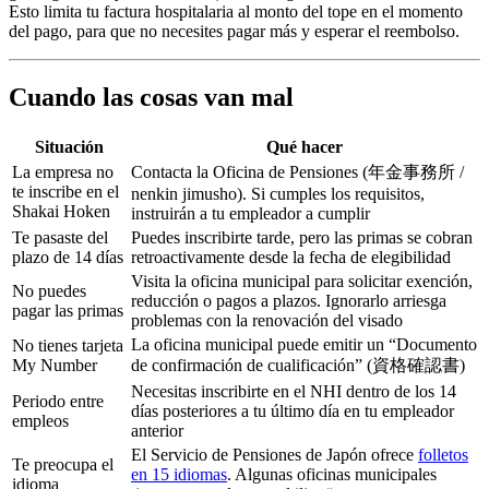
Esto limita tu factura hospitalaria al monto del tope en el momento
del pago, para que no necesites pagar más y esperar el reembolso.
Cuando las cosas van mal
Situación
Qué hacer
La empresa no
Contacta la Oficina de Pensiones (年金事務所 /
te inscribe en el
nenkin jimusho). Si cumples los requisitos,
Shakai Hoken
instruirán a tu empleador a cumplir
Te pasaste del
Puedes inscribirte tarde, pero las primas se cobran
plazo de 14 días
retroactivamente desde la fecha de elegibilidad
Visita la oficina municipal para solicitar exención,
No puedes
reducción o pagos a plazos. Ignorarlo arriesga
pagar las primas
problemas con la renovación del visado
La oficina municipal puede emitir un “Documento
No tienes tarjeta
My Number
de confirmación de cualificación” (資格確認書)
Necesitas inscribirte en el NHI dentro de los 14
Periodo entre
días posteriores a tu último día en tu empleador
empleos
anterior
El Servicio de Pensiones de Japón ofrece
folletos
Te preocupa el
en 15 idiomas
. Algunas oficinas municipales
idioma