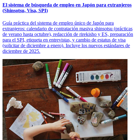
El sistema de búsqueda de empleo en Japón para extranjeros
(Shinsotsu, Visa, SPI)
Guía práctica del sistema de empleo único de Japón para
extranjeros: calendario de contratación masiva shinsotsu (prácticas
de verano hasta octubre), redacción de rirekisho y ES, preparación
para el SPI, etiqueta en entrevistas, y cambio de estatus de visa
(solicitar de diciembre a enero). Incluye los nuevos estándares de
diciembre de 2025.