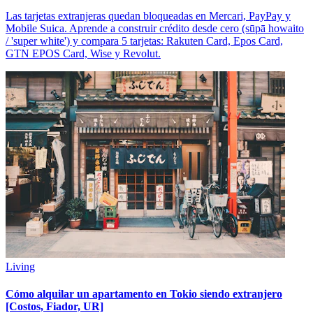
Las tarjetas extranjeras quedan bloqueadas en Mercari, PayPay y
Mobile Suica. Aprende a construir crédito desde cero (sūpā howaito
/ 'super white') y compara 5 tarjetas: Rakuten Card, Epos Card,
GTN EPOS Card, Wise y Revolut.
Living
Cómo alquilar un apartamento en Tokio siendo extranjero
[Costos, Fiador, UR]