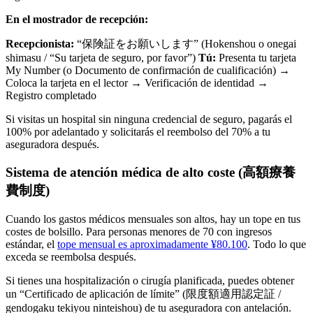
En el mostrador de recepción:
Recepcionista:
“保険証をお願いします” (Hokenshou o onegai
shimasu / “Su tarjeta de seguro, por favor”)
Tú:
Presenta tu tarjeta
My Number (o Documento de confirmación de cualificación) →
Coloca la tarjeta en el lector → Verificación de identidad →
Registro completado
Si visitas un hospital sin ninguna credencial de seguro, pagarás el
100% por adelantado y solicitarás el reembolso del 70% a tu
aseguradora después.
Sistema de atención médica de alto coste (高額療養
費制度)
Cuando los gastos médicos mensuales son altos, hay un tope en tus
costes de bolsillo. Para personas menores de 70 con ingresos
estándar, el
tope mensual es aproximadamente ¥80.100
. Todo lo que
exceda se reembolsa después.
Si tienes una hospitalización o cirugía planificada, puedes obtener
un “Certificado de aplicación de límite” (限度額適用認定証 /
gendogaku tekiyou ninteishou) de tu aseguradora con antelación.