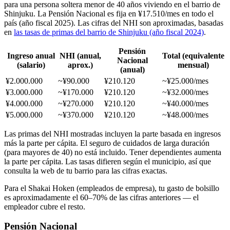
para una persona soltera menor de 40 años viviendo en el barrio de
Shinjuku. La Pensión Nacional es fija en ¥17.510/mes en todo el
país (año fiscal 2025). Las cifras del NHI son aproximadas, basadas
en
las tasas de primas del barrio de Shinjuku (año fiscal 2024)
.
Pensión
Ingreso anual
NHI (anual,
Total (equivalente
Nacional
(salario)
aprox.)
mensual)
(anual)
¥2.000.000
~¥90.000
¥210.120
~¥25.000/mes
¥3.000.000
~¥170.000
¥210.120
~¥32.000/mes
¥4.000.000
~¥270.000
¥210.120
~¥40.000/mes
¥5.000.000
~¥370.000
¥210.120
~¥48.000/mes
Las primas del NHI mostradas incluyen la parte basada en ingresos
más la parte per cápita. El seguro de cuidados de larga duración
(para mayores de 40) no está incluido. Tener dependientes aumenta
la parte per cápita. Las tasas difieren según el municipio, así que
consulta la web de tu barrio para las cifras exactas.
Para el Shakai Hoken (empleados de empresa), tu gasto de bolsillo
es aproximadamente el 60–70% de las cifras anteriores — el
empleador cubre el resto.
Pensión Nacional