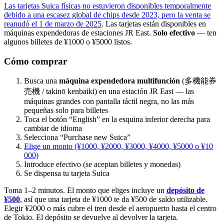
Las tarjetas Suica físicas no estuvieron disponibles temporalmente
debido a una escasez global de chips desde 2023, pero la venta se
reanudó el 1 de marzo de 2025
. Las tarjetas están disponibles en
máquinas expendedoras de estaciones JR East.
Solo efectivo
— ten
algunos billetes de ¥1000 o ¥5000 listos.
Cómo comprar
Busca una
máquina expendedora multifunción
(多機能券
売機 / takinō kenbaiki) en una estación JR East — las
máquinas grandes con pantalla táctil negra, no las más
pequeñas solo para billetes
Toca el botón “English” en la esquina inferior derecha para
cambiar de idioma
Selecciona “Purchase new Suica”
Elige un monto (¥1000, ¥2000, ¥3000, ¥4000, ¥5000 o ¥10
000)
Introduce efectivo (se aceptan billetes y monedas)
Se dispensa tu tarjeta Suica
Toma 1–2 minutos. El monto que eliges incluye un
depósito de
¥500
, así que una tarjeta de ¥1000 te da ¥500 de saldo utilizable.
Elegir ¥2000 o más cubre el tren desde el aeropuerto hasta el centro
de Tokio. El depósito se devuelve al devolver la tarjeta.