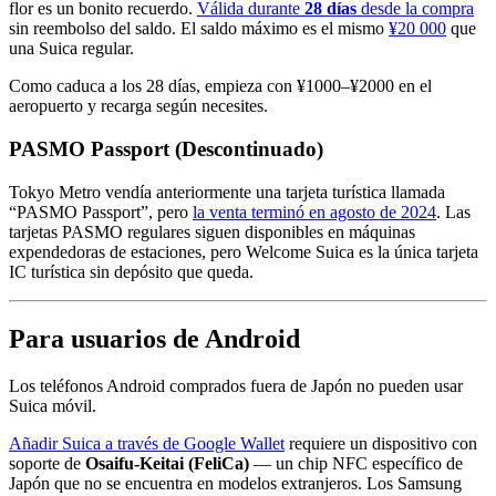
flor es un bonito recuerdo.
Válida durante
28 días
desde la compra
sin reembolso del saldo. El saldo máximo es el mismo
¥20 000
que
una Suica regular.
Como caduca a los 28 días, empieza con ¥1000–¥2000 en el
aeropuerto y recarga según necesites.
PASMO Passport (Descontinuado)
Tokyo Metro vendía anteriormente una tarjeta turística llamada
“PASMO Passport”, pero
la venta terminó en agosto de 2024
. Las
tarjetas PASMO regulares siguen disponibles en máquinas
expendedoras de estaciones, pero Welcome Suica es la única tarjeta
IC turística sin depósito que queda.
Para usuarios de Android
Los teléfonos Android comprados fuera de Japón no pueden usar
Suica móvil.
Añadir Suica a través de Google Wallet
requiere un dispositivo con
soporte de
Osaifu-Keitai (FeliCa)
— un chip NFC específico de
Japón que no se encuentra en modelos extranjeros. Los Samsung