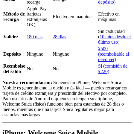
recarga
depósito)
Apple Pay
Método de
(tarjetas
Efectivo en
Efectivo en máquinas
recarga
extranjeras
máquinas
OK)
Sin caducidad
Validez
180 días
28 días
(
10 años desde el
último uso
)
¥500
Depósito
Ninguno
Ninguno
(reembolsable al
devolver)
Reembolso
Sí (comisión de
No
No
del saldo
¥220)
Nuestra recomendación:
Si tienes un iPhone, Welcome Suica
Mobile es generalmente la opción más fácil — puedes recargar con
tarjeta de crédito extranjera y prescindir del efectivo por completo.
Para usuarios de Android o quienes no tengan smartphone,
Welcome Suica (física) funciona bien para estancias de 28 días o
menos, mientras que una tarjeta Suica regular es mejor para
estancias más largas.
iPhone: Welcome Suica Mobile