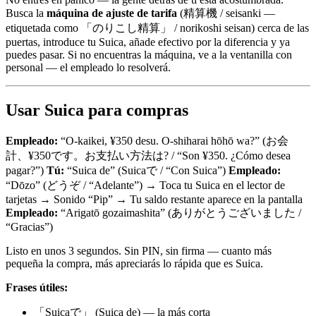
Busca la
máquina de ajuste de tarifa
(精算機 / seisanki —
etiquetada como 「のりこし精算」 / norikoshi seisan) cerca de las
puertas, introduce tu Suica, añade efectivo por la diferencia y ya
puedes pasar. Si no encuentras la máquina, ve a la ventanilla con
personal — el empleado lo resolverá.
Usar Suica para compras
Empleado:
“O-kaikei, ¥350 desu. O-shiharai hōhō wa?” (お会
計、¥350です。お支払い方法は? / “Son ¥350. ¿Cómo desea
pagar?”)
Tú:
“Suica de” (Suicaで / “Con Suica”)
Empleado:
“Dōzo” (どうぞ / “Adelante”) → Toca tu Suica en el lector de
tarjetas → Sonido “Pip” → Tu saldo restante aparece en la pantalla
Empleado:
“Arigatō gozaimashita” (ありがとうございました /
“Gracias”)
Listo en unos 3 segundos. Sin PIN, sin firma — cuanto más
pequeña la compra, más apreciarás lo rápida que es Suica.
Frases útiles:
「Suicaで」 (Suica de) — la más corta