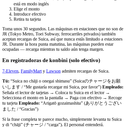
está en modo inglés
Elige el monto
Introduce efectivo
Retira tu tarjeta
Toma unos 30 segundos. Las máquinas en estaciones que no son de
JR (Tokyo Metro, Toei Subway, ferrocarriles privados) también
aceptan recargas de Suica, así que nunca estás limitado a estaciones
JR. Durante la hora punta matutina, las máquinas pueden estar
ocupadas — recarga mientras tu saldo aún tenga margen.
En registradoras de konbini (solo efectivo)
7-Eleven
,
FamilyMart
y
Lawson
admiten recargas de Suica.
Tú:
“Suica no chāji o onegai shimasu” (Suicaのチャージをお願
いします / “Me gustaría recargar mi Suica, por favor”)
Empleado:
Señala el lector de tarjetas → Coloca tu Suica en el lector →
Selecciona el monto en la pantalla → Paga con efectivo → Recoge
tu tarjeta
Empleado:
“Arigatō gozaimashita” (ありがとうござい
ました / “Gracias”)
Si la frase completa te parece mucho, simplemente levanta tu Suica
y di “chāji” (チャージ / “carga”). El personal entenderá.