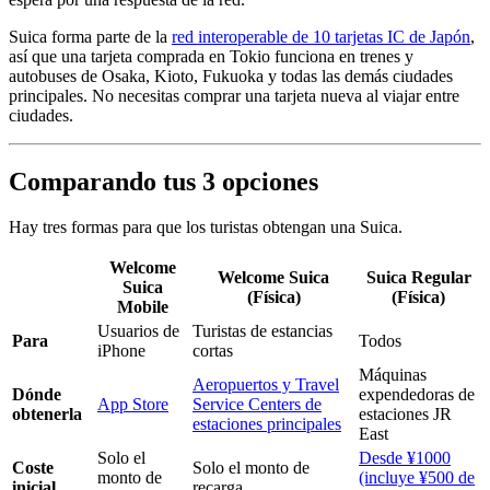
Suica forma parte de la
red interoperable de 10 tarjetas IC de Japón
,
así que una tarjeta comprada en Tokio funciona en trenes y
autobuses de Osaka, Kioto, Fukuoka y todas las demás ciudades
principales. No necesitas comprar una tarjeta nueva al viajar entre
ciudades.
Comparando tus 3 opciones
Hay tres formas para que los turistas obtengan una Suica.
Welcome
Welcome Suica
Suica Regular
Suica
(Física)
(Física)
Mobile
Usuarios de
Turistas de estancias
Para
Todos
iPhone
cortas
Máquinas
Aeropuertos y Travel
Dónde
expendedoras de
App Store
Service Centers de
obtenerla
estaciones JR
estaciones principales
East
Solo el
Desde ¥1000
Coste
Solo el monto de
monto de
(incluye ¥500 de
inicial
recarga