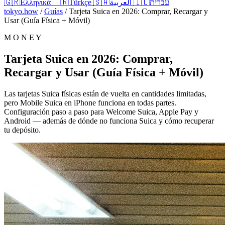
🇬🇷
Ελληνικά
🇹🇷
Türkçe
🇸🇦
العربية
🇮🇱
עברית
tokyo.how
/
Guías
/
Tarjeta Suica en 2026: Comprar, Recargar y
Usar (Guía Física + Móvil)
M O N E Y
Tarjeta Suica en 2026: Comprar,
Recargar y Usar (Guía Física + Móvil)
Las tarjetas Suica físicas están de vuelta en cantidades limitadas,
pero Mobile Suica en iPhone funciona en todas partes.
Configuración paso a paso para Welcome Suica, Apple Pay y
Android — además de dónde no funciona Suica y cómo recuperar
tu depósito.