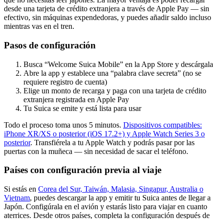
desde una tarjeta de crédito extranjera a través de Apple Pay — sin
efectivo, sin máquinas expendedoras, y puedes añadir saldo incluso
mientras vas en el tren.
Pasos de configuración
Busca “Welcome Suica Mobile” en la App Store y descárgala
Abre la app y establece una “palabra clave secreta” (no se
requiere registro de cuenta)
Elige un monto de recarga y paga con una tarjeta de crédito
extranjera registrada en Apple Pay
Tu Suica se emite y está lista para usar
Todo el proceso toma unos 5 minutos.
Dispositivos compatibles:
iPhone XR/XS o posterior (iOS 17.2+) y Apple Watch Series 3 o
posterior
. Transfiérela a tu Apple Watch y podrás pasar por las
puertas con la muñeca — sin necesidad de sacar el teléfono.
Países con configuración previa al viaje
Si estás en
Corea del Sur, Taiwán, Malasia, Singapur, Australia o
Vietnam
, puedes descargar la app y emitir tu Suica antes de llegar a
Japón. Configúrala en el avión y estarás listo para viajar en cuanto
aterrices. Desde otros países, completa la configuración después de