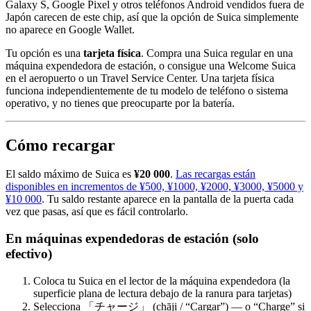
Galaxy S, Google Pixel y otros teléfonos Android vendidos fuera de
Japón carecen de este chip, así que la opción de Suica simplemente
no aparece en Google Wallet.
Tu opción es una
tarjeta física
. Compra una Suica regular en una
máquina expendedora de estación, o consigue una Welcome Suica
en el aeropuerto o un Travel Service Center. Una tarjeta física
funciona independientemente de tu modelo de teléfono o sistema
operativo, y no tienes que preocuparte por la batería.
Cómo recargar
El saldo máximo de Suica es
¥20 000
.
Las recargas están
disponibles en incrementos de ¥500, ¥1000, ¥2000, ¥3000, ¥5000 y
¥10 000
. Tu saldo restante aparece en la pantalla de la puerta cada
vez que pasas, así que es fácil controlarlo.
En máquinas expendedoras de estación (solo
efectivo)
Coloca tu Suica en el lector de la máquina expendedora (la
superficie plana de lectura debajo de la ranura para tarjetas)
Selecciona 「チャージ」 (chāji / “Cargar”) — o “Charge” si