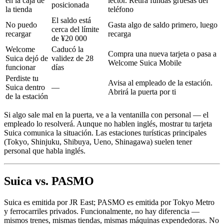
en la caja de
lector. Retira fundas gruesas del
posicionada
la tienda
teléfono
El saldo está
No puedo
Gasta algo de saldo primero, luego
cerca del límite
recargar
recarga
de ¥20 000
Welcome
Caducó la
Compra una nueva tarjeta o pasa a
Suica dejó de
validez de 28
Welcome Suica Mobile
funcionar
días
Perdiste tu
Avisa al empleado de la estación.
Suica dentro
—
Abrirá la puerta por ti
de la estación
Si algo sale mal en la puerta, ve a la ventanilla con personal — el
empleado lo resolverá. Aunque no hablen inglés, mostrar tu tarjeta
Suica comunica la situación. Las estaciones turísticas principales
(Tokyo, Shinjuku, Shibuya, Ueno, Shinagawa) suelen tener
personal que habla inglés.
Suica vs. PASMO
Suica es emitida por JR East; PASMO es emitida por Tokyo Metro
y ferrocarriles privados. Funcionalmente, no hay diferencia —
mismos trenes, mismas tiendas, mismas máquinas expendedoras. No