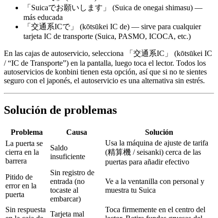
「Suicaでお願いします」 (Suica de onegai shimasu) —
más educada
「交通系ICで」 (kōtsūkei IC de) — sirve para cualquier
tarjeta IC de transporte (Suica, PASMO, ICOCA, etc.)
En las cajas de autoservicio, selecciona 「交通系IC」 (kōtsūkei IC
/ “IC de Transporte”) en la pantalla, luego toca el lector. Todos los
autoservicios de konbini tienen esta opción, así que si no te sientes
seguro con el japonés, el autoservicio es una alternativa sin estrés.
Solución de problemas
Problema
Causa
Solución
Usa la máquina de ajuste de tarifa
La puerta se
Saldo
cierra en la
(精算機 / seisanki) cerca de las
insuficiente
barrera
puertas para añadir efectivo
Sin registro de
Pitido de
entrada (no
Ve a la ventanilla con personal y
error en la
tocaste al
muestra tu Suica
puerta
embarcar)
Sin respuesta
Toca firmemente en el centro del
Tarjeta mal