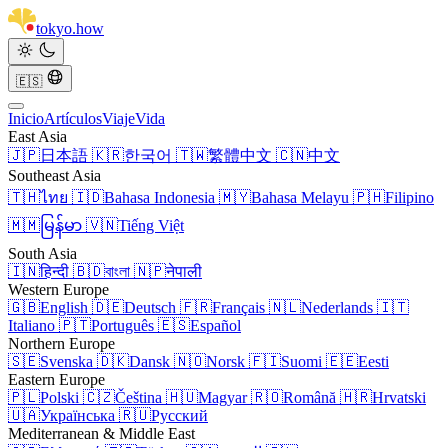
tokyo
.
how
🇪🇸
Inicio
Artículos
Viaje
Vida
East Asia
🇯🇵
日本語
🇰🇷
한국어
🇹🇼
繁體中文
🇨🇳
中文
Southeast Asia
🇹🇭
ไทย
🇮🇩
Bahasa Indonesia
🇲🇾
Bahasa Melayu
🇵🇭
Filipino
🇲🇲
မြန်မာ
🇻🇳
Tiếng Việt
South Asia
🇮🇳
हिन्दी
🇧🇩
বাংলা
🇳🇵
नेपाली
Western Europe
🇬🇧
English
🇩🇪
Deutsch
🇫🇷
Français
🇳🇱
Nederlands
🇮🇹
Italiano
🇵🇹
Português
🇪🇸
Español
Northern Europe
🇸🇪
Svenska
🇩🇰
Dansk
🇳🇴
Norsk
🇫🇮
Suomi
🇪🇪
Eesti
Eastern Europe
🇵🇱
Polski
🇨🇿
Čeština
🇭🇺
Magyar
🇷🇴
Română
🇭🇷
Hrvatski
🇺🇦
Українська
🇷🇺
Русский
Mediterranean & Middle East